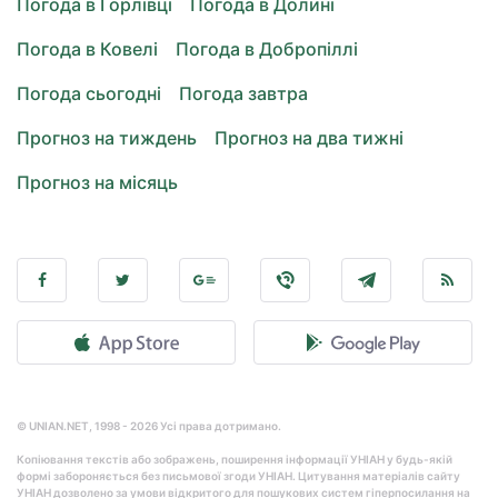
Погода в Горлівці
Погода в Долині
Погода в Ковелі
Погода в Добропіллі
Погода сьогодні
Погода завтра
Прогноз на тиждень
Прогноз на два тижні
Прогноз на місяць
© UNIAN.NET, 1998 - 2026 Усі права дотримано.
Копіювання текстів або зображень, поширення інформації УНІАН у будь-якій
формі забороняється без письмової згоди УНІАН. Цитування матеріалів сайту
УНІАН дозволено за умови відкритого для пошукових систем гіперпосилання на