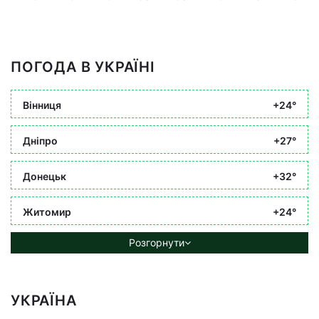
ПОГОДА В УКРАЇНІ
Вінниця
+24°
Дніпро
+27°
Донецьк
+32°
Житомир
+24°
Розгорнути
УКРАЇНА