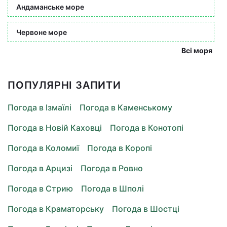
Андаманське море
Червоне море
Всі моря
ПОПУЛЯРНІ ЗАПИТИ
Погода в Ізмаїлі
Погода в Каменському
Погода в Новій Каховці
Погода в Конотопі
Погода в Коломиї
Погода в Коропі
Погода в Арцизі
Погода в Ровно
Погода в Стрию
Погода в Шполі
Погода в Краматорську
Погода в Шостці