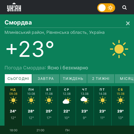
Смордва
Млинівський район, Рівненська область, Україна
+23°
Погода Смордва
: Ясно і безхмарно
СЬОГОДНІ
ЗАВТРА
ТИЖДЕНЬ
2 ТИЖНІ
МІСЯЦ
НД
ПН
ВТ
СР
ЧТ
ПТ
СБ
09.08
10.08
11.08
12.08
13.08
14.08
15.08
24°
28°
25°
22°
23°
23°
29°
12°
12°
17°
10°
9°
11°
13°
18:00
21:00
ПН