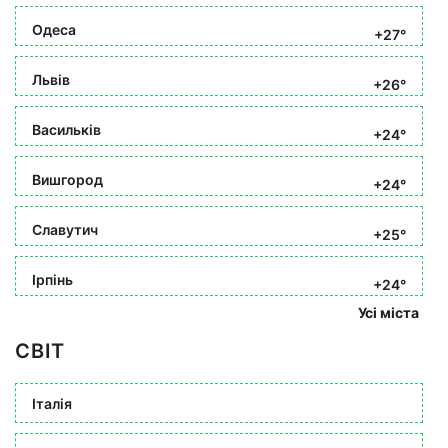
Одеса
+27°
Львів
+26°
Васильків
+24°
Вишгород
+24°
Славутич
+25°
Ірпінь
+24°
Усі міста
СВІТ
Італія