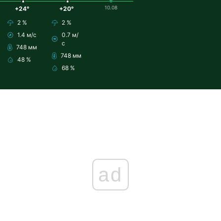
10.08
+24°
+20°
2 %
2 %
1.4 м/с
0.7 м/
с
748 мм
748 мм
48 %
68 %
ad