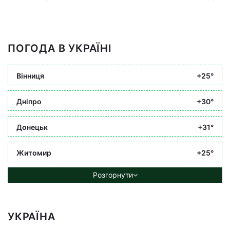
ПОГОДА В УКРАЇНІ
Вінниця
+25°
Дніпро
+30°
Донецьк
+31°
Житомир
+25°
Розгорнути
УКРАЇНА