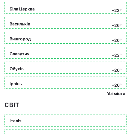
Біла Церква
+22°
Васильків
+26°
Вишгород
+26°
Славутич
+23°
Обухів
+26°
Ірпінь
+26°
Усі міста
СВІТ
Італія