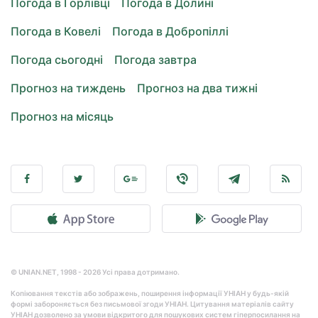
Погода в Горлівці
Погода в Долині
Погода в Ковелі
Погода в Добропіллі
Погода сьогодні
Погода завтра
Прогноз на тиждень
Прогноз на два тижні
Прогноз на місяць
© UNIAN.NET, 1998 - 2026 Усі права дотримано.
Копіювання текстів або зображень, поширення інформації УНІАН у будь-якій
формі забороняється без письмової згоди УНІАН. Цитування матеріалів сайту
УНІАН дозволено за умови відкритого для пошукових систем гіперпосилання на