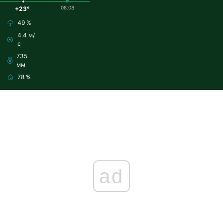
08.08
+23°
49 %
4.4 м/
с
735
мм
78 %
ad