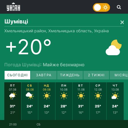
Шумівці
Хмельницький район, Хмельницька область, Україна
+20°
Погода Шумівці
: Майже безхмарно
СЬОГОДНІ
ЗАВТРА
ТИЖДЕНЬ
2 ТИЖНІ
МІСЯЦ
ПТ
СБ
НД
ПН
ВТ
СР
ЧТ
07.08
08.08
09.08
10.08
11.08
12.08
13.08
31°
24°
24°
28°
31°
25°
24°
21°
15°
13°
12°
16°
17°
13°
21:00
СБ