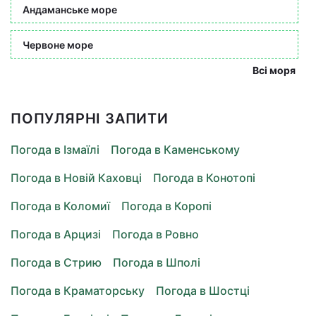
Андаманське море
Червоне море
Всі моря
ПОПУЛЯРНІ ЗАПИТИ
Погода в Ізмаїлі
Погода в Каменському
Погода в Новій Каховці
Погода в Конотопі
Погода в Коломиї
Погода в Коропі
Погода в Арцизі
Погода в Ровно
Погода в Стрию
Погода в Шполі
Погода в Краматорську
Погода в Шостці