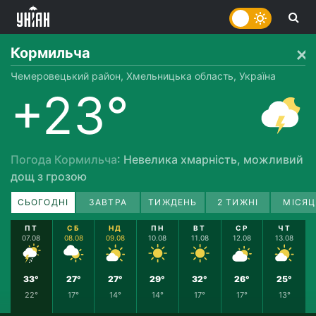
Кормильча
Чемеровецький район, Хмельницька область, Україна
+23°
Погода Кормильча
: Невелика хмарність, можливий
дощ з грозою
СЬОГОДНІ
ЗАВТРА
ТИЖДЕНЬ
2 ТИЖНІ
МІСЯЦ
ПТ
СБ
НД
ПН
ВТ
СР
ЧТ
07.08
08.08
09.08
10.08
11.08
12.08
13.08
33°
27°
27°
29°
32°
26°
25°
22°
17°
14°
14°
17°
17°
13°