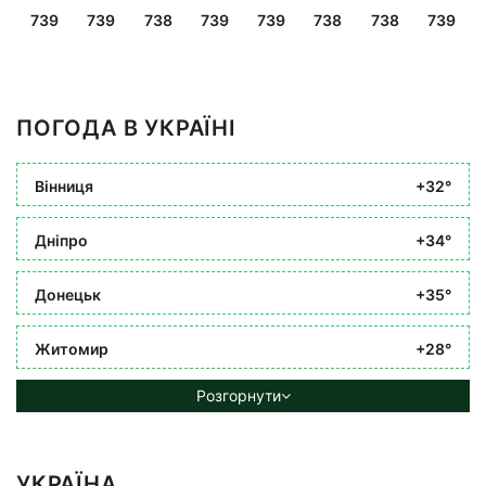
739
739
738
739
739
738
738
739
ПОГОДА В УКРАЇНІ
Вінниця
+32°
Дніпро
+34°
Донецьк
+35°
Житомир
+28°
Розгорнути
УКРАЇНА