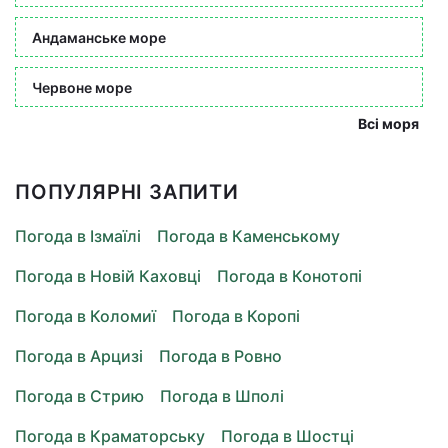
Андаманське море
Червоне море
Всі моря
ПОПУЛЯРНІ ЗАПИТИ
Погода в Ізмаїлі
Погода в Каменському
Погода в Новій Каховці
Погода в Конотопі
Погода в Коломиї
Погода в Коропі
Погода в Арцизі
Погода в Ровно
Погода в Стрию
Погода в Шполі
Погода в Краматорську
Погода в Шостці