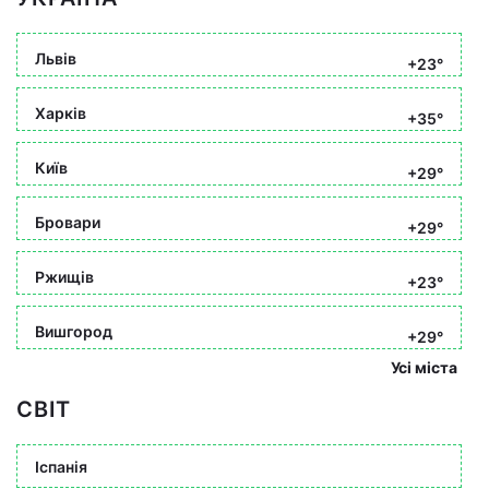
Львів
+23°
Харків
+35°
Київ
+29°
Бровари
+29°
Ржищів
+23°
Вишгород
+29°
Усі міста
СВІТ
Іспанія