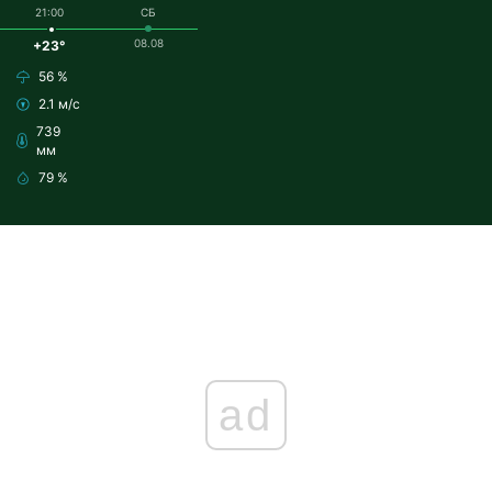
21:00
СБ
08.08
+23°
56 %
2.1 м/с
739
мм
79 %
ad