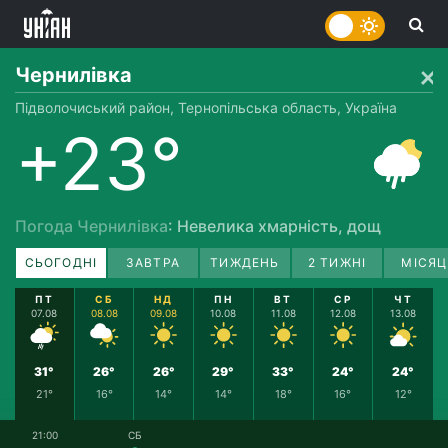
Чернилівка
Підволочиський район, Тернопільська область, Україна
+23°
Погода Чернилівка
: Невелика хмарність, дощ
СЬОГОДНІ
ЗАВТРА
ТИЖДЕНЬ
2 ТИЖНІ
МІСЯЦ
ПТ
СБ
НД
ПН
ВТ
СР
ЧТ
07.08
08.08
09.08
10.08
11.08
12.08
13.08
31°
26°
26°
29°
33°
24°
24°
21°
16°
14°
14°
18°
16°
12°
21:00
СБ