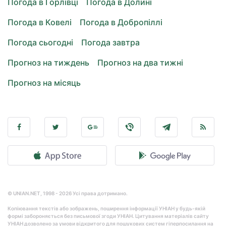
Погода в Горлівці
Погода в Долині
Погода в Ковелі
Погода в Добропіллі
Погода сьогодні
Погода завтра
Прогноз на тиждень
Прогноз на два тижні
Прогноз на місяць
© UNIAN.NET, 1998 - 2026 Усі права дотримано.
Копіювання текстів або зображень, поширення інформації УНІАН у будь-якій
формі забороняється без письмової згоди УНІАН. Цитування матеріалів сайту
УНІАН дозволено за умови відкритого для пошукових систем гіперпосилання на