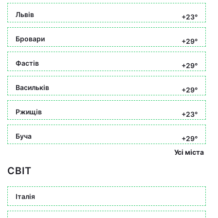
Львів
+23°
Бровари
+29°
Фастів
+29°
Васильків
+29°
Ржищів
+23°
Буча
+29°
Усі міста
СВІТ
Італія