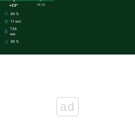
08.08
+23°
84 %
1.1 м/с
736
мм
90 %
ad