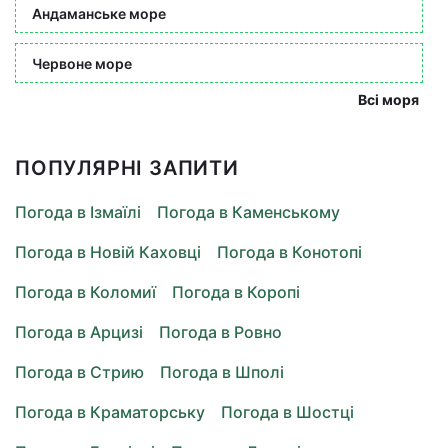
Андаманське море
Червоне море
Всі моря
ПОПУЛЯРНІ ЗАПИТИ
Погода в Ізмаїлі
Погода в Каменському
Погода в Новій Каховці
Погода в Конотопі
Погода в Коломиї
Погода в Коропі
Погода в Арцизі
Погода в Ровно
Погода в Стрию
Погода в Шполі
Погода в Краматорську
Погода в Шостці