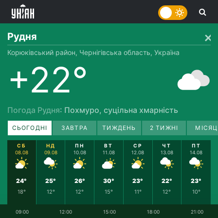
Рудня
Корюківський район, Чернігівська область, Україна
+22°
Погода Рудня
: Похмуро, суцільна хмарність
СЬОГОДНІ
ЗАВТРА
ТИЖДЕНЬ
2 ТИЖНІ
МІСЯЦ
СБ
НД
ПН
ВТ
СР
ЧТ
ПТ
08.08
09.08
10.08
11.08
12.08
13.08
14.08
24°
25°
26°
30°
23°
22°
23°
18°
12°
12°
15°
11°
12°
10°
09:00
12:00
15:00
18:00
21:00