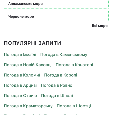
Андаманське море
Червоне море
Всі моря
ПОПУЛЯРНІ ЗАПИТИ
Погода в Ізмаїлі
Погода в Каменському
Погода в Новій Каховці
Погода в Конотопі
Погода в Коломиї
Погода в Коропі
Погода в Арцизі
Погода в Ровно
Погода в Стрию
Погода в Шполі
Погода в Краматорську
Погода в Шостці