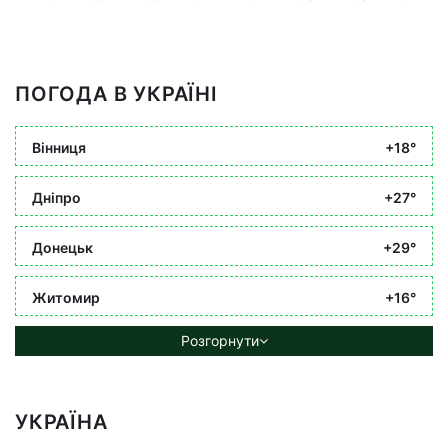
ПОГОДА В УКРАЇНІ
Вінниця
+18°
Дніпро
+27°
Донецьк
+29°
Житомир
+16°
Розгорнути
УКРАЇНА