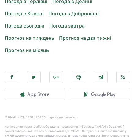
Погода в Горлівці
Погода в Долині
Погода в Ковелі
Погода в Добропіллі
Погода сьогодні
Погода завтра
Прогноз на тиждень
Прогноз на два тижні
Прогноз на місяць
© UNIAN.NET, 1998 - 2026 Усі права дотримано.
Копіювання текстів або зображень, поширення інформації УНІАН у будь-якій
формі забороняється без письмової згоди УНІАН. Цитування матеріалів сайту
УНІАН дозволено за умови відкритого для пошукових систем гіперпосилання на