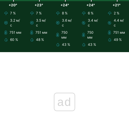
+20°
+23°
+24°
+24°
+21°
7 %
7 %
8 %
6 %
2 %
3.2 м/
3.5 м/
3.6 м/
3.4 м/
4.4 м/
с
с
с
с
с
751 мм
751 мм
750
750
751 мм
мм
мм
60 %
48 %
49 %
43 %
43 %
ad