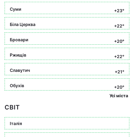
Суми
+23°
Біла Церква
+22°
Бровари
+20°
Ржищів
+22°
Славутич
+21°
Обухів
+20°
Усі міста
СВІТ
Італія