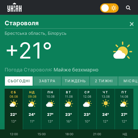
Староволя
Брестська область, Білорусь
+21°
Погода Староволя
: Майже безхмарно
СЬОГОДНІ
ЗАВТРА
ТИЖДЕНЬ
2 ТИЖНІ
МІСЯЦ
СБ
НД
ПН
ВТ
СР
ЧТ
ПТ
08.08
09.08
10.08
11.08
12.08
13.08
14.08
22°
24°
27°
23°
23°
24°
27°
13°
11°
13°
16°
10°
12°
12°
12:00
15:00
18:00
21:00
НД