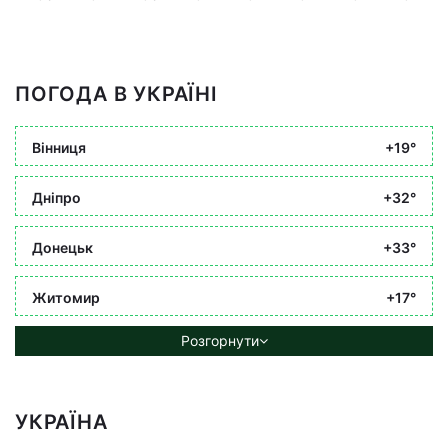
ПОГОДА В УКРАЇНІ
Вінниця
+19°
Дніпро
+32°
Донецьк
+33°
Житомир
+17°
Розгорнути
УКРАЇНА