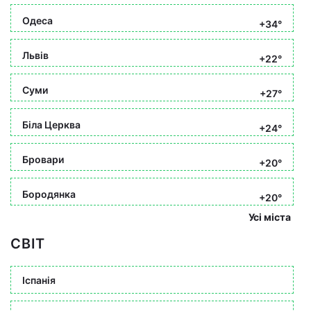
Одеса
+34°
Львів
+22°
Суми
+27°
Біла Церква
+24°
Бровари
+20°
Бородянка
+20°
Усі міста
СВІТ
Іспанія