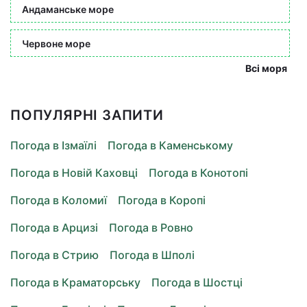
Андаманське море
Червоне море
Всі моря
ПОПУЛЯРНІ ЗАПИТИ
Погода в Ізмаїлі
Погода в Каменському
Погода в Новій Каховці
Погода в Конотопі
Погода в Коломиї
Погода в Коропі
Погода в Арцизі
Погода в Ровно
Погода в Стрию
Погода в Шполі
Погода в Краматорську
Погода в Шостці