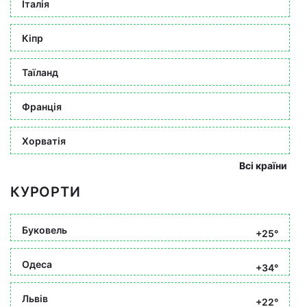
Італія
Кіпр
Таїланд
Франція
Хорватія
Всі країни
КУРОРТИ
Буковель
+25°
Одеса
+34°
Львів
+22°