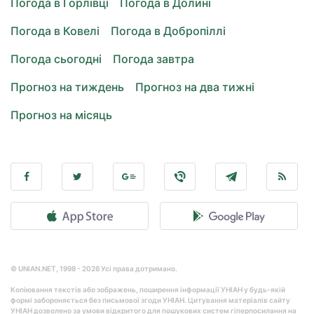
Погода в Горлівці
Погода в Долині
Погода в Ковелі
Погода в Добропіллі
Погода сьогодні
Погода завтра
Прогноз на тиждень
Прогноз на два тижні
Прогноз на місяць
© UNIAN.NET, 1998 - 2026 Усі права дотримано.
Копіювання текстів або зображень, поширення інформації УНІАН у будь-якій
формі забороняється без письмової згоди УНІАН. Цитування матеріалів сайту
УНІАН дозволено за умови відкритого для пошукових систем гіперпосилання на