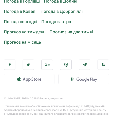
Погода в Горлівці
Погода в Долині
Погода в Ковелі
Погода в Добропіллі
Погода сьогодні
Погода завтра
Прогноз на тиждень
Прогноз на два тижні
Прогноз на місяць
© UNIAN.NET, 1998 - 2026 Усі права дотримано.
Копіювання текстів або зображень, поширення інформації УНІАН у будь-якій
формі забороняється без письмової згоди УНІАН. Цитування матеріалів сайту
УНІАН дозволено за умови відкритого для пошукових систем гіперпосилання на