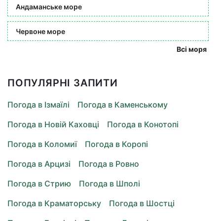
Андаманське море
Червоне море
Всі моря
ПОПУЛЯРНІ ЗАПИТИ
Погода в Ізмаїлі
Погода в Каменському
Погода в Новій Каховці
Погода в Конотопі
Погода в Коломиї
Погода в Коропі
Погода в Арцизі
Погода в Ровно
Погода в Стрию
Погода в Шполі
Погода в Краматорську
Погода в Шостці