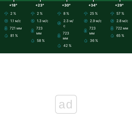
+18°
+23°
+30°
+34°
+29°
2 %
2 %
8 %
25 %
57 %
1.1 м/с
1.3 м/с
2.3 м/
2.9 м/с
2.8 м/с
с
721 мм
723
723
722 мм
мм
723
мм
81 %
65 %
мм
58 %
36 %
42 %
ad