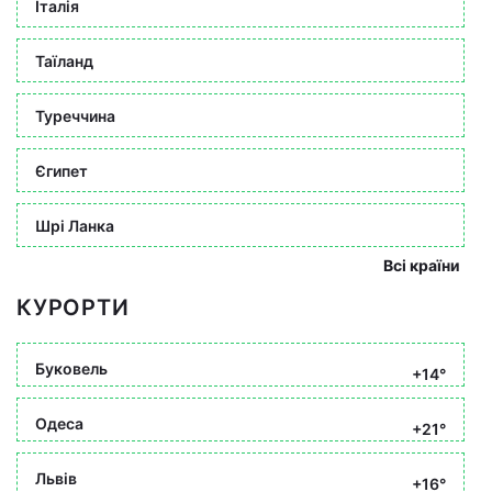
Італія
Таїланд
Туреччина
Єгипет
Шрі Ланка
Всі країни
КУРОРТИ
Буковель
+14°
Одеса
+21°
Львів
+16°