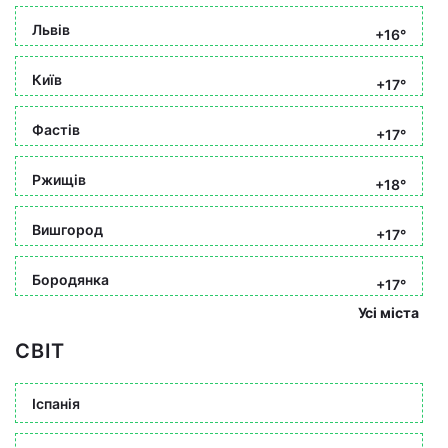
Львів
+16°
Київ
+17°
Фастів
+17°
Ржищів
+18°
Вишгород
+17°
Бородянка
+17°
Усі міста
СВІТ
Іспанія