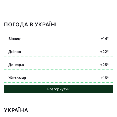
ПОГОДА В УКРАЇНІ
Вінниця
+14°
Дніпро
+22°
Донецьк
+25°
Житомир
+15°
Розгорнути
УКРАЇНА