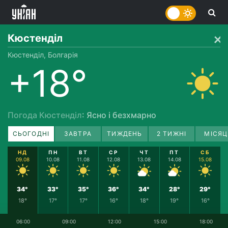
Кюстенділ
Кюстенділ, Болгарія
+18°
Погода Кюстенділ
: Ясно і безхмарно
СЬОГОДНІ
ЗАВТРА
ТИЖДЕНЬ
2 ТИЖНІ
МІСЯЦ
НД
ПН
ВТ
СР
ЧТ
ПТ
СБ
09.08
10.08
11.08
12.08
13.08
14.08
15.08
34°
33°
35°
36°
34°
28°
29°
18°
17°
17°
16°
18°
19°
16°
06:00
09:00
12:00
15:00
18:00