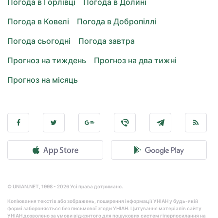
Погода в Горлівці
Погода в Долині
Погода в Ковелі
Погода в Добропіллі
Погода сьогодні
Погода завтра
Прогноз на тиждень
Прогноз на два тижні
Прогноз на місяць
© UNIAN.NET, 1998 - 2026 Усі права дотримано.
Копіювання текстів або зображень, поширення інформації УНІАН у будь-якій
формі забороняється без письмової згоди УНІАН. Цитування матеріалів сайту
УНІАН дозволено за умови відкритого для пошукових систем гіперпосилання на