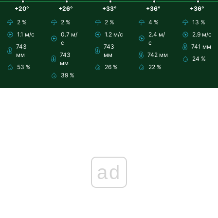
+20°
+26°
+33°
+36°
+36°
2 %
2 %
2 %
4 %
13 %
1.1 м/с
0.7 м/
1.2 м/с
2.4 м/
2.9 м/с
с
с
743
743
741 мм
мм
743
мм
742 мм
24 %
мм
53 %
26 %
22 %
39 %
ad