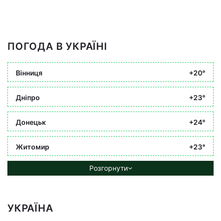
ПОГОДА В УКРАЇНІ
Вінниця
+20°
Дніпро
+23°
Донецьк
+24°
Житомир
+23°
Розгорнути
УКРАЇНА