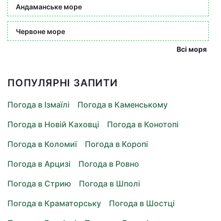
Андаманське море
Червоне море
Всі моря
ПОПУЛЯРНІ ЗАПИТИ
Погода в Ізмаїлі
Погода в Каменському
Погода в Новій Каховці
Погода в Конотопі
Погода в Коломиї
Погода в Коропі
Погода в Арцизі
Погода в Ровно
Погода в Стрию
Погода в Шполі
Погода в Краматорську
Погода в Шостці