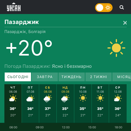
Пазарджик
Пазарджік, Болгарія
+20°
Погода Пазарджик
: Ясно і безхмарно
СЬОГОДНІ
ЗАВТРА
ТИЖДЕНЬ
2 ТИЖНІ
МІСЯЦ
ЧТ
ПТ
СБ
НД
ПН
ВТ
СР
06.08
07.08
08.08
09.08
10.08
11.08
12.08
36°
36°
37°
35°
35°
35°
36°
20°
21°
21°
22°
21°
22°
24°
06:00
09:00
12:00
15:00
18:00