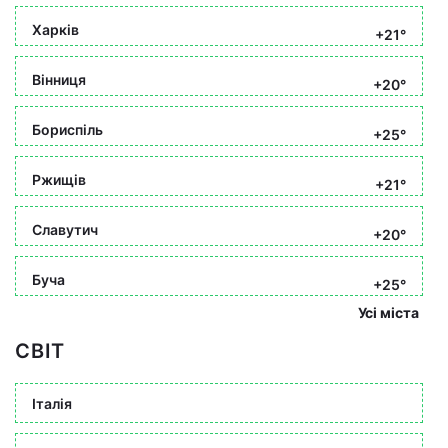
Харків
+21°
Вінниця
+20°
Бориспіль
+25°
Ржищів
+21°
Славутич
+20°
Буча
+25°
Усі міста
СВІТ
Італія