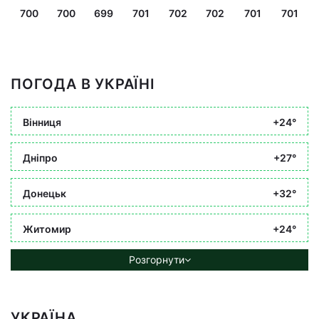
700
700
699
701
702
702
701
701
ПОГОДА В УКРАЇНІ
Вінниця
+24°
Дніпро
+27°
Донецьк
+32°
Житомир
+24°
Розгорнути
УКРАЇНА