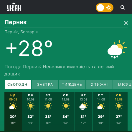
Перник
Пернік, Болгарія
+28°
Погода Перник
: Невелика хмарність та легкий
дощик
СЬОГОДНІ
ЗАВТРА
ТИЖДЕНЬ
2 ТИЖНІ
МІСЯЦ
НД
ПН
ВТ
СР
ЧТ
ПТ
СБ
09.08
10.08
11.08
12.08
13.08
14.08
15.08
30°
32°
33°
34°
31°
29°
27°
18°
16°
16°
14°
17°
18°
14°