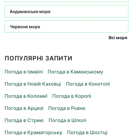
Андаманське море
Червоне море
Всі моря
ПОПУЛЯРНІ ЗАПИТИ
Погода в Ізмаїлі
Погода в Каменському
Погода в Новій Каховці
Погода в Конотопі
Погода в Коломиї
Погода в Коропі
Погода в Арцизі
Погода в Ровно
Погода в Стрию
Погода в Шполі
Погода в Краматорську
Погода в Шостці