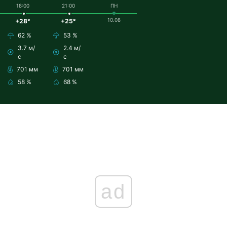
18:00
21:00
ПН
10.08
+28°
+25°
62 %
53 %
3.7 м/
2.4 м/
с
с
701 мм
701 мм
58 %
68 %
ad