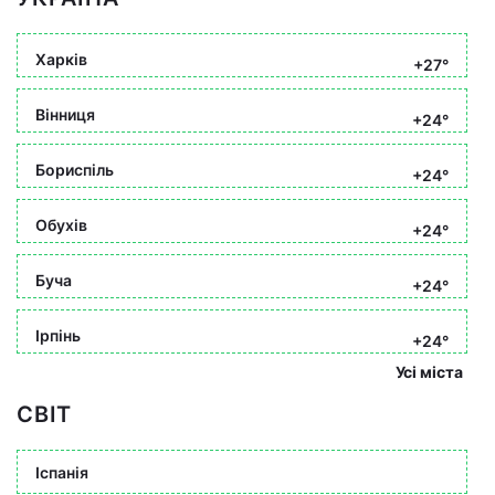
Харків
+27°
Вінниця
+24°
Бориспіль
+24°
Обухів
+24°
Буча
+24°
Ірпінь
+24°
Усі міста
СВІТ
Іспанія