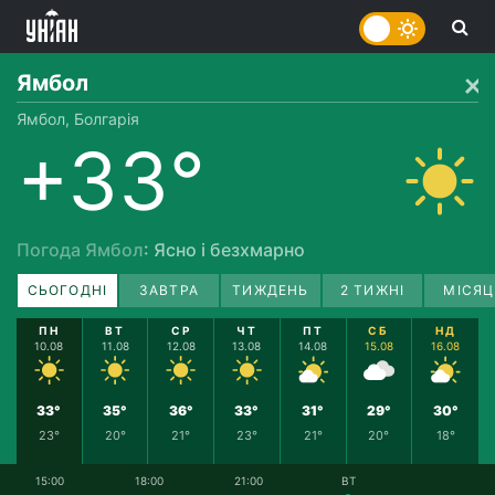
Ямбол
Ямбол, Болгарія
+33°
Погода Ямбол
: Ясно і безхмарно
СЬОГОДНІ
ЗАВТРА
ТИЖДЕНЬ
2 ТИЖНІ
МІСЯЦ
ПН
ВТ
СР
ЧТ
ПТ
СБ
НД
10.08
11.08
12.08
13.08
14.08
15.08
16.08
33°
35°
36°
33°
31°
29°
30°
23°
20°
21°
23°
21°
20°
18°
15:00
18:00
21:00
ВТ