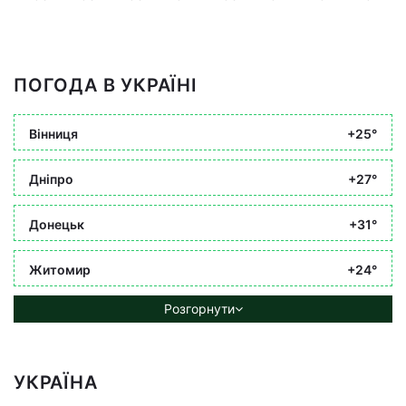
ПОГОДА В УКРАЇНІ
Вінниця
+25°
Дніпро
+27°
Донецьк
+31°
Житомир
+24°
Розгорнути
УКРАЇНА