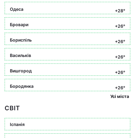
Одеса
+28°
Бровари
+26°
Бориспіль
+26°
Васильків
+26°
Вишгород
+26°
Бородянка
+26°
Усі міста
СВІТ
Іспанія