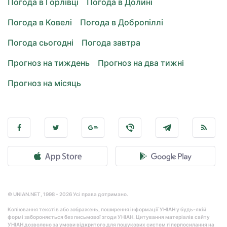
Погода в Горлівці
Погода в Долині
Погода в Ковелі
Погода в Добропіллі
Погода сьогодні
Погода завтра
Прогноз на тиждень
Прогноз на два тижні
Прогноз на місяць
© UNIAN.NET, 1998 - 2026 Усі права дотримано.
Копіювання текстів або зображень, поширення інформації УНІАН у будь-якій
формі забороняється без письмової згоди УНІАН. Цитування матеріалів сайту
УНІАН дозволено за умови відкритого для пошукових систем гіперпосилання на