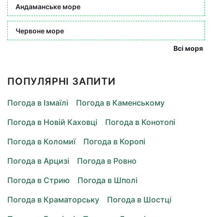
Андаманське море
Червоне море
Всі моря
ПОПУЛЯРНІ ЗАПИТИ
Погода в Ізмаїлі
Погода в Каменському
Погода в Новій Каховці
Погода в Конотопі
Погода в Коломиї
Погода в Коропі
Погода в Арцизі
Погода в Ровно
Погода в Стрию
Погода в Шполі
Погода в Краматорську
Погода в Шостці