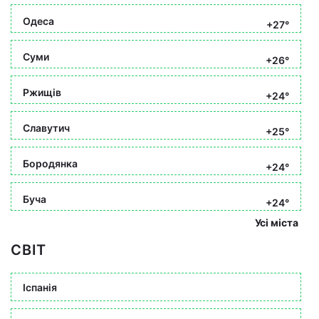
Одеса
+27°
Суми
+26°
Ржищів
+24°
Славутич
+25°
Бородянка
+24°
Буча
+24°
Усі міста
СВІТ
Іспанія