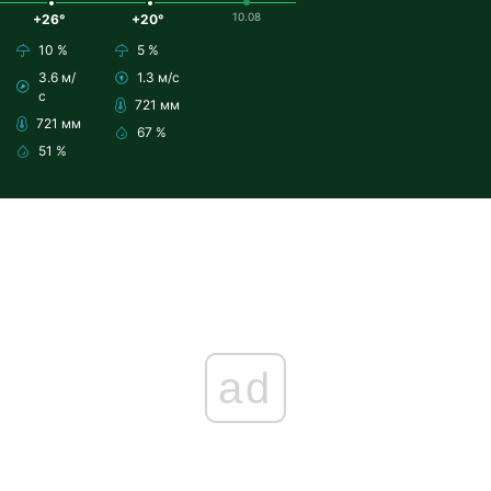
10.08
+26°
+20°
10 %
5 %
3.6 м/
1.3 м/с
с
721 мм
721 мм
67 %
51 %
ad