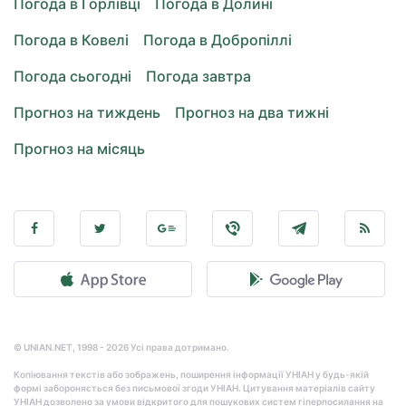
Погода в Горлівці
Погода в Долині
Погода в Ковелі
Погода в Добропіллі
Погода сьогодні
Погода завтра
Прогноз на тиждень
Прогноз на два тижні
Прогноз на місяць
© UNIAN.NET, 1998 - 2026 Усі права дотримано.
Копіювання текстів або зображень, поширення інформації УНІАН у будь-якій
формі забороняється без письмової згоди УНІАН. Цитування матеріалів сайту
УНІАН дозволено за умови відкритого для пошукових систем гіперпосилання на