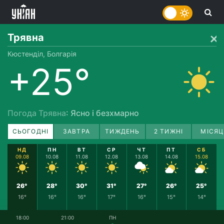
Трявна
Кюстенділ, Болгарія
+25°
Погода Трявна
: Ясно і безхмарно
СЬОГОДНІ
ЗАВТРА
ТИЖДЕНЬ
2 ТИЖНІ
МІСЯЦ
НД
ПН
ВТ
СР
ЧТ
ПТ
СБ
09.08
10.08
11.08
12.08
13.08
14.08
15.08
26°
28°
30°
31°
27°
26°
25°
16°
16°
16°
17°
16°
15°
14°
18:00
21:00
ПН