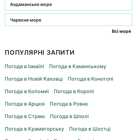
Андаманське море
Червоне море
Всі моря
ПОПУЛЯРНІ ЗАПИТИ
Погода в Ізмаїлі
Погода в Каменському
Погода в Новій Каховці
Погода в Конотопі
Погода в Коломиї
Погода в Коропі
Погода в Арцизі
Погода в Ровно
Погода в Стрию
Погода в Шполі
Погода в Краматорську
Погода в Шостці