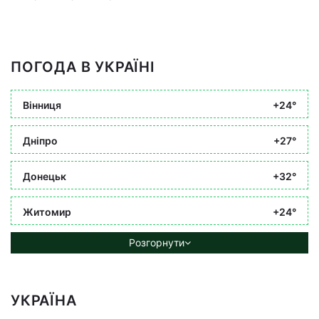
ПОГОДА В УКРАЇНІ
Вінниця
+24°
Дніпро
+27°
Донецьк
+32°
Житомир
+24°
Розгорнути
УКРАЇНА