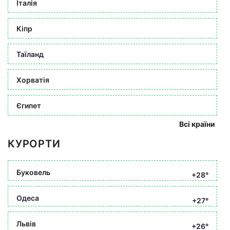
Італія
Кіпр
Таїланд
Хорватія
Єгипет
Всі країни
КУРОРТИ
Буковель
+28°
Одеса
+27°
Львів
+26°