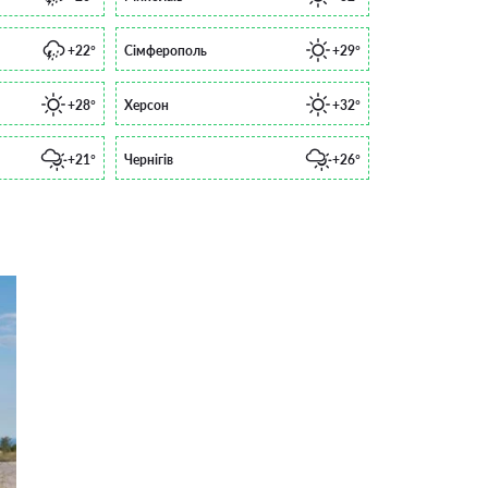
+22°
Сімферополь
+29°
+28°
Херсон
+32°
+21°
Чернігів
+26°