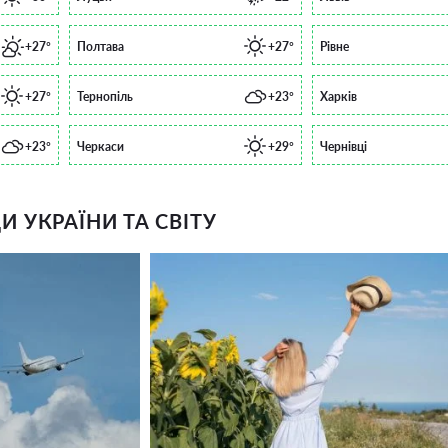
+27°
Полтава
+27°
Рівне
+27°
Тернопіль
+23°
Харків
+23°
Черкаси
+29°
Чернівці
 УКРАЇНИ ТА СВІТУ