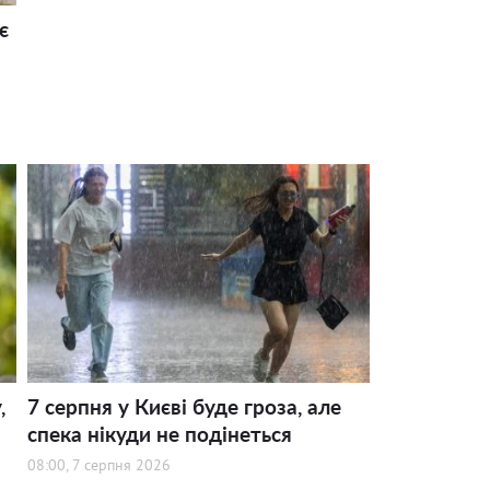
є
,
7 серпня у Києві буде гроза, але
спека нікуди не подінеться
08:00, 7 серпня 2026