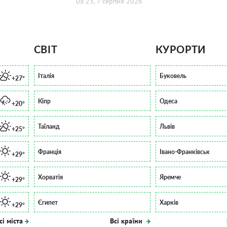
08:23, 7 серпня 2026
СВІТ
КУРОРТИ
Італія
Буковель
+27°
Кіпр
Одеса
+20°
Таїланд
Львів
+25°
Франція
Івано-Франківськ
+29°
Хорватія
Яремче
+29°
Єгипет
Харків
+29°
сі міста
Всі країни