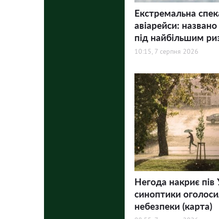
Екстремальна спек
авіарейси: названо
під найбільшим ри
10:15, 7 серпня 2026
Негода накриє пів 
синоптики оголосил
небезпеки (карта)