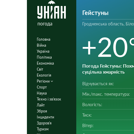
Гейстуны
погода
Гродненська область, Біл
+20
Головна
Війна
Україна
Політика
Економіка
Погода Гейстуны
: Пох
Світ
суцільна хмарність
Екологія
Регіони
Відчувається як:
Спорт
Наука
Мін./mакс. температура:
Техно і зв'язок
Вологість:
Лайт
Зброя
Тиск:
Інциденти
Здоров'я
Вітер:
Туризм