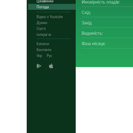
Цікавинки
Ймовірність опадів:
Погода
Схід:
Відео з Youtube
Думки
Захід
Статті
Видимість:
Інтерв`ю
Фаза місяця:
Каталог
Контакти
Укр
Рус