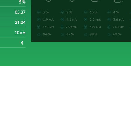
5 %
05:37
3 %
5 %
13 %
4 %
1.9 м/с
4.1 м/с
2.2 м/с
3.6 м/с
21:04
739 мм
739 мм
739 мм
740 мм
10 км
94 %
87 %
98 %
68 %