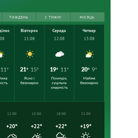
ТИЖДЕНЬ
2 ТИЖНІ
МІСЯЦЬ
ділок
Вівторок
Середа
Четвер
.08
11.08
12.08
13.08
11°
21°
15°
19°
11°
20°
9°
лика
Ясно і
Похмуро,
Майже
ність
безхмарно
суцільна
безхмарно
хмарність
12:00
15:00
18:00
21:00
+20°
+22°
+22°
+19°