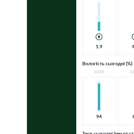
1.9
Вологість сьогодні (%)
00:00
0
94
Тиск сьогодні (мм рт.ст.