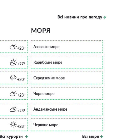
Всі новини про погоду
МОРЯ
Азовське море
+23°
Карибське море
+27°
Середземне море
+20°
Чорне море
+23°
Андаманське море
+23°
Червоне море
+28°
Всі курорти
Всі моря