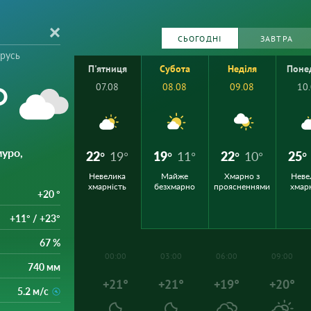
СЬОГОДНІ
ЗАВТРА
орусь
П'ятниця
Субота
Неділя
Поне
°
07.08
08.08
09.08
10
муро,
22°
19°
19°
11°
22°
10°
25°
Невелика
Майже
Хмарно з
Неве
хмарність
безхмарно
проясненнями
хмар
+20 °
+11° / +23°
67 %
00:00
03:00
06:00
09:00
740 мм
+21°
+21°
+19°
+20°
5.2 м/с