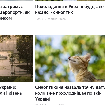
а затримує
Похолодання в Україні буде, але 
 аеропорти, які
нюанс, - синоптик
зиком
10:03, 7 серпня 2026
України:
Синоптикиня назвала точну дату
и І рівень
коли вже похолоднішає по всій
Україні