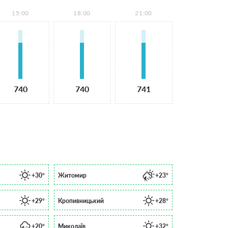
15:00
18:00
21:00
740
740
741
+30°
Житомир
+23°
+29°
Кропивницький
+28°
+20°
Миколаїв
+32°