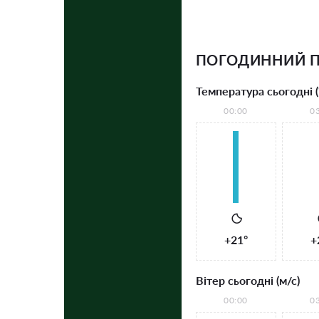
ПОГОДИННИЙ П
Температура сьогодні (
00:00
0
+21°
+
Вітер сьогодні (м/с)
00:00
0