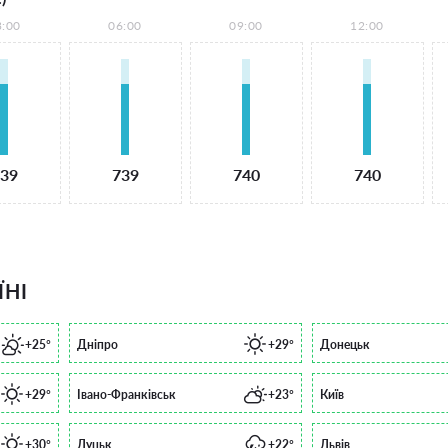
3:00
06:00
09:00
12:00
39
739
740
740
ЇНІ
+25°
Дніпро
+29°
Донецьк
+29°
Івано-Франківськ
+23°
Київ
+30°
Луцьк
+22°
Львів