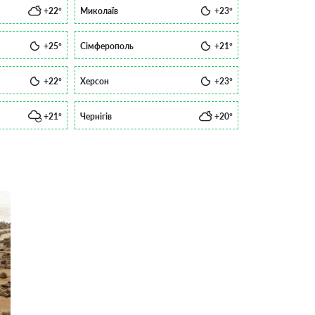
+22°
Миколаїв
+23°
+25°
Сімферополь
+21°
+22°
Херсон
+23°
+21°
Чернігів
+20°