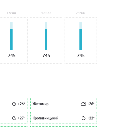
15:00
18:00
21:00
745
745
745
+26°
Житомир
+26°
+27°
Кропивницький
+22°