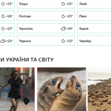
+21°
Луцьк
+25°
Львів
+26°
Полтава
+23°
Рівне
+23°
Тернопіль
+24°
Харків
+23°
Черкаси
+23°
Чернівці
 УКРАЇНИ ТА СВІТУ