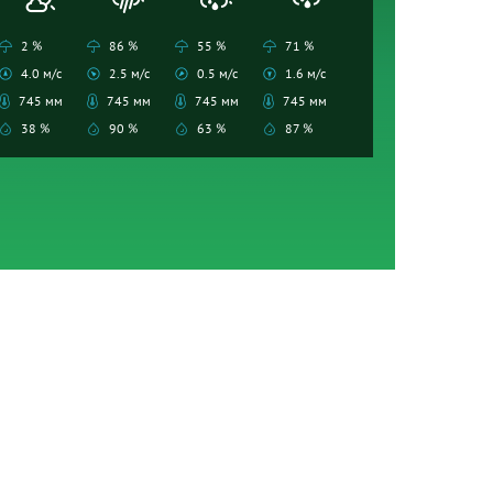
2 %
86 %
55 %
71 %
4.0 м/с
2.5 м/с
0.5 м/с
1.6 м/с
745 мм
745 мм
745 мм
745 мм
38 %
90 %
63 %
87 %