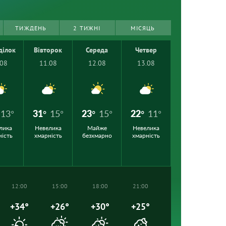
ТИЖДЕНЬ
2 ТИЖНІ
МІСЯЦЬ
ділок
Вівторок
Середа
Четвер
.08
11.08
12.08
13.08
13°
31°
15°
23°
15°
22°
11°
лика
Невелика
Майже
Невелика
ність
хмарність
безхмарно
хмарність
12:00
15:00
18:00
21:00
+34°
+26°
+30°
+25°