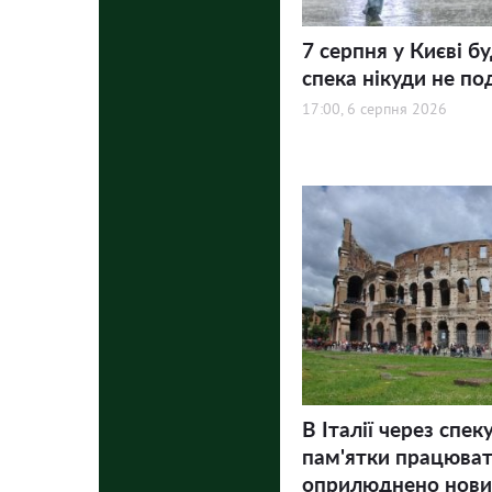
7 серпня у Києві бу
спека нікуди не по
17:00, 6 серпня 2026
В Італії через спек
пам'ятки працюва
оприлюднено нови