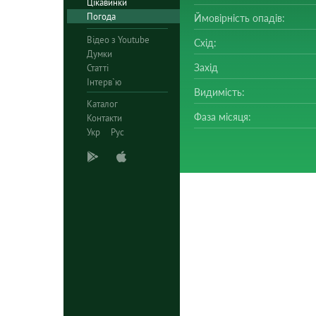
Цікавинки
Погода
Ймовірність опадів:
Відео з Youtube
Схід:
Думки
Захід
Статті
Інтерв`ю
Видимість:
Каталог
Фаза місяця:
Контакти
Укр
Рус