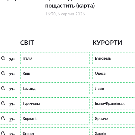
пощастить (карта)
16:30, 6 серпня 2026
СВІТ
КУРОРТИ
Італія
Буковель
+26°
Кіпр
Одеса
+27°
Таїланд
Львів
+27°
Туреччина
Івано-Франківськ
+27°
Хорватія
Яремче
+27°
Єгипет
Харків