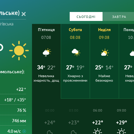
ьське)
СЬОГОДНІ
ЗАВТРА
гівська
П'ятниця
Субота
Неділя
Поне
07.08
08.08
09.08
10
°
34°
22°
27°
19°
25°
14°
27°
мольське)
:
Невелика
Хмарно з
Майже
Неве
хмарність, дощ
проясненнями
безхмарно
хмар
+22 °
+18° / +35°
76 %
00:00
03:00
06:00
09:00
746 мм
+24°
+23°
+22°
+29°
4.0 м/с