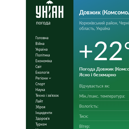
Довжик (Комсомол
погода
Корюківський район, Черні
область, Україна
+22
Головна
Війна
Україна
Політика
Економіка
Світ
Погода Довжик (Комсо
Екологія
Ясно і безхмарно
Регіони
Спорт
Відчувається як:
Наука
Техно і зв'язок
Мін./mакс. температура:
Лайт
Вологість:
Зброя
Інциденти
Тиск:
Здоров'я
Туризм
Вітер: