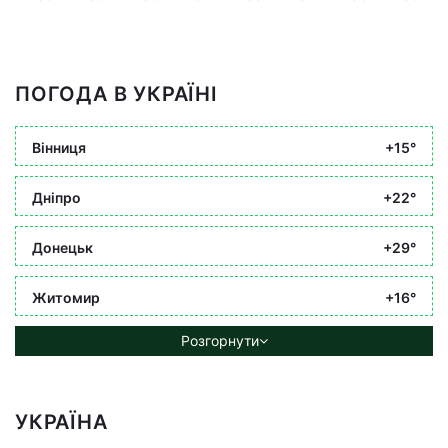
ПОГОДА В УКРАЇНІ
Вінниця
+15°
Дніпро
+22°
Донецьк
+29°
Житомир
+16°
Розгорнути
УКРАЇНА