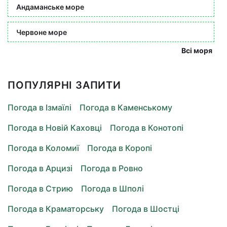
Андаманське море
Червоне море
Всі моря
ПОПУЛЯРНІ ЗАПИТИ
Погода в Ізмаїлі
Погода в Каменському
Погода в Новій Каховці
Погода в Конотопі
Погода в Коломиї
Погода в Коропі
Погода в Арцизі
Погода в Ровно
Погода в Стрию
Погода в Шполі
Погода в Краматорську
Погода в Шостці