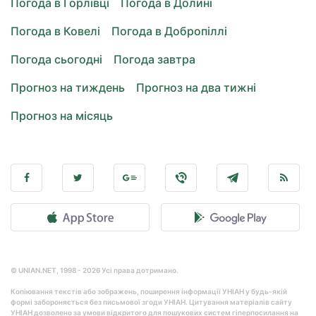
Погода в Горлівці
Погода в Долині
Погода в Ковелі
Погода в Добропіллі
Погода сьогодні
Погода завтра
Прогноз на тиждень
Прогноз на два тижні
Прогноз на місяць
© UNIAN.NET, 1998 - 2026 Усі права дотримано.
Копіювання текстів або зображень, поширення інформації УНІАН у будь-якій
формі забороняється без письмової згоди УНІАН. Цитування матеріалів сайту
УНІАН дозволено за умови відкритого для пошукових систем гіперпосилання на