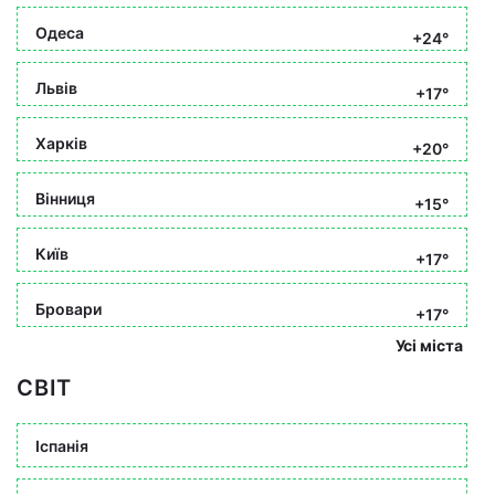
Одеса
+24°
Львів
+17°
Харків
+20°
Вінниця
+15°
Київ
+17°
Бровари
+17°
Усі міста
СВІТ
Іспанія