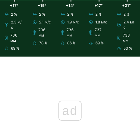
+17°
+15°
+14°
+17°
+21°
2 %
2 %
2 %
2 %
2 %
2.3 м/
2.1 м/с
1.9 м/с
1.8 м/с
2.4 м/
с
с
736
736
737
736
мм
мм
мм
738
мм
мм
78 %
86 %
69 %
69 %
53 %
ad