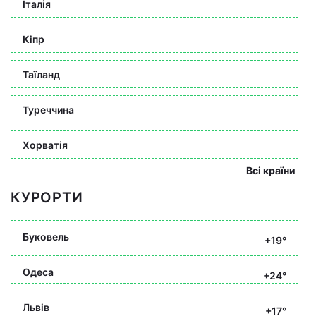
Італія
Кіпр
Таїланд
Туреччина
Хорватія
Всі країни
КУРОРТИ
Буковель
+19°
Одеса
+24°
Львів
+17°