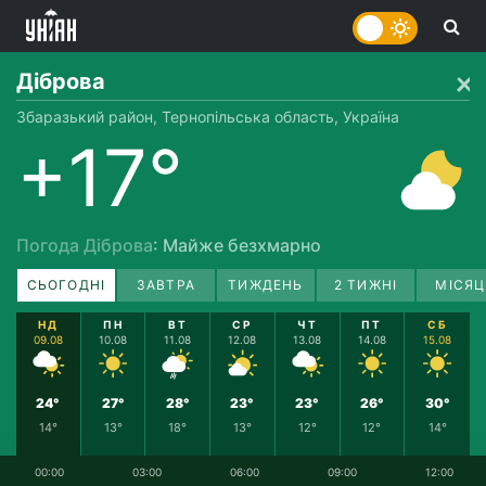
Діброва
Збаразький район, Тернопільська область, Україна
+17°
Погода Діброва
: Майже безхмарно
СЬОГОДНІ
ЗАВТРА
ТИЖДЕНЬ
2 ТИЖНІ
МІСЯЦ
НД
ПН
ВТ
СР
ЧТ
ПТ
СБ
09.08
10.08
11.08
12.08
13.08
14.08
15.08
24°
27°
28°
23°
23°
26°
30°
14°
13°
18°
13°
12°
12°
14°
00:00
03:00
06:00
09:00
12:00