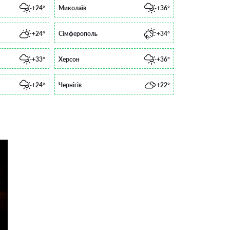
+24°
Миколаїв
+36°
+24°
Сімферополь
+34°
+33°
Херсон
+36°
+24°
Чернігів
+22°