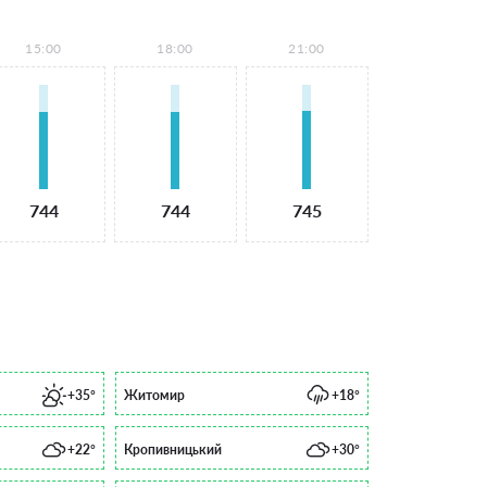
15:00
18:00
21:00
744
744
745
+35°
Житомир
+18°
+22°
Кропивницький
+30°