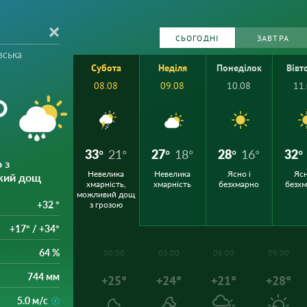
СЬОГОДНІ
ЗАВТРА
вська
Субота
Неділя
Понеділок
Вівт
08.08
09.08
10.08
11
°
33°
21°
27°
18°
28°
16°
32°
 з
Невелика
Невелика
Ясно і
Ясн
кий дощ
хмарність,
хмарність
безхмарно
безх
можливий дощ
+32 °
з грозою
+17° / +34°
64 %
00:00
03:00
06:00
09:00
744 мм
+25°
+24°
+21°
+28°
5.0 м/с