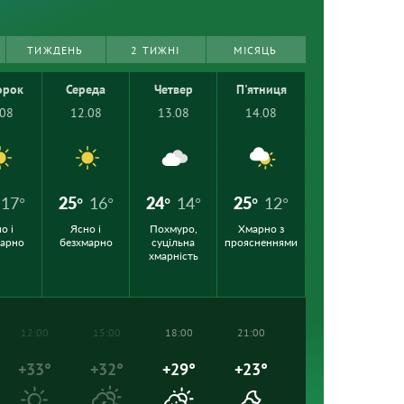
ТИЖДЕНЬ
2 ТИЖНІ
МІСЯЦЬ
орок
Середа
Четвер
П'ятниця
.08
12.08
13.08
14.08
17°
25°
16°
24°
14°
25°
12°
о і
Ясно і
Похмуро,
Хмарно з
марно
безхмарно
суцільна
проясненнями
хмарність
12:00
15:00
18:00
21:00
+33°
+32°
+29°
+23°