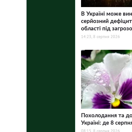
В Україні може ви
серйозний дефіцит 
області під загроз
14:23, 8 серпня 2026
Похолодання та до
Україні: де 8 серпн
08:15, 8 серпня 2026