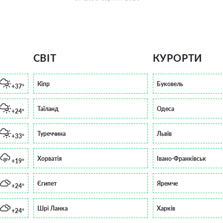
СВІТ
КУРОРТИ
Кіпр
Буковель
+37°
Таїланд
Одеса
+24°
Туреччина
Львів
+33°
Хорватія
Івано-Франківськ
+19°
Єгипет
Яремче
+24°
Шрі Ланка
Харків
+24°