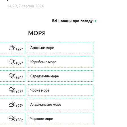
14:29, 7 серпня 2026
Всі новини про погоду
МОРЯ
Азовське море
+27°
Карибське море
+37°
Середземне море
+24°
Чорне море
+23°
Андаманське море
+27°
Червоне море
+33°