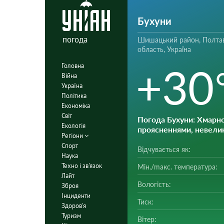
Бухуни
погода
Шишацький район, Полта
область, Україна
+30
Головна
Війна
Україна
Політика
Економіка
Світ
Погода Бухуни
: Хмарно
Екологія
проясненнями, невели
Регіони
Спорт
Відчувається як:
Наука
Техно і зв'язок
Мін./mакс. температура:
Лайт
Вологість:
Зброя
Інциденти
Тиск:
Здоров'я
Туризм
Вітер: