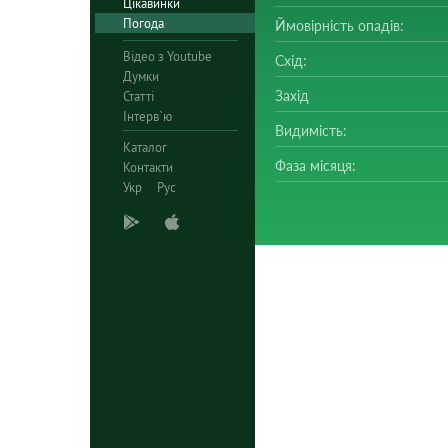
Цікавинки
Погода
Ймовірність опадів:
Відео з Youtube
Схід:
Думки
Захід
Статті
Інтерв`ю
Видимість:
Каталог
Фаза місяця:
Контакти
Укр
Рус