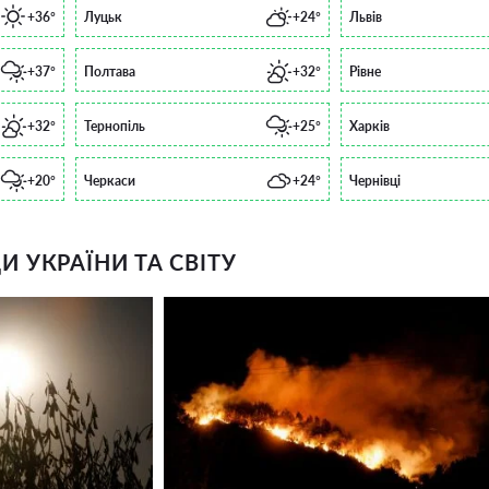
+36°
Луцьк
+24°
Львів
+37°
Полтава
+32°
Рівне
+32°
Тернопіль
+25°
Харків
+20°
Черкаси
+24°
Чернівці
 УКРАЇНИ ТА СВІТУ