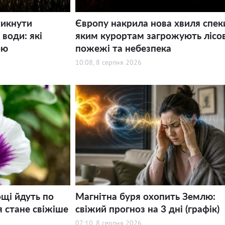
никнути
Європу накрила нова хвиля спек
води: які
яким курортам загрожують лісов
ою
пожежі та небезпека
10:08, 8 серпня 2026
щі йдуть по
Магнітна буря охопить Землю:
я стане свіжіше
свіжий прогноз на 3 дні (графік)
07:10, 8 серпня 2026