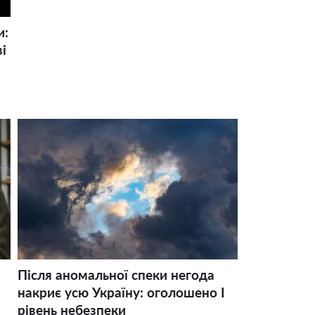
и:
і
Після аномальної спеки негода
накриє усю Україну: оголошено І
рівень небезпеки