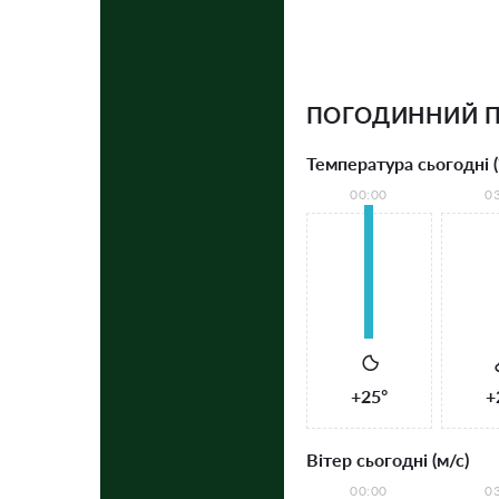
ПОГОДИННИЙ П
Температура сьогодні (
00:00
0
+25°
+
Вітер сьогодні (м/с)
00:00
0