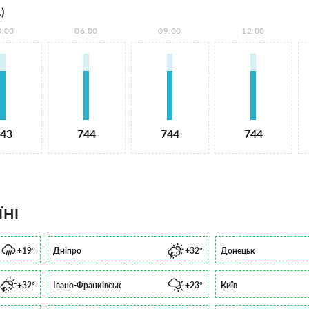
)
3:00
06:00
09:00
12:00
43
744
744
744
ЇНІ
+19°
Дніпро
+32°
Донецьк
+32°
Івано-Франківськ
+23°
Київ