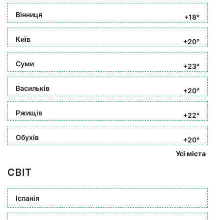
Вінниця
+18°
Київ
+20°
Суми
+23°
Васильків
+20°
Ржищів
+22°
Обухів
+20°
Усі міста
СВІТ
Іспанія