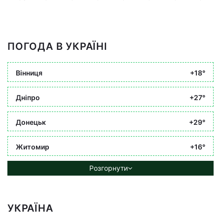
ПОГОДА В УКРАЇНІ
Вінниця
+18°
Дніпро
+27°
Донецьк
+29°
Житомир
+16°
Розгорнути
УКРАЇНА