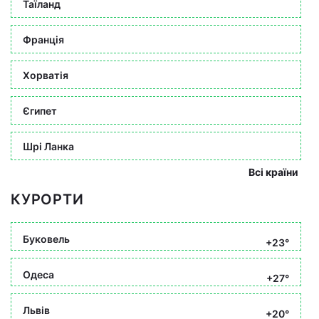
Таїланд
Франція
Хорватія
Єгипет
Шрі Ланка
Всі країни
КУРОРТИ
Буковель
+23°
Одеса
+27°
Львів
+20°