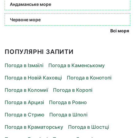
Андаманське море
Червоне море
Всі моря
ПОПУЛЯРНІ ЗАПИТИ
Погода в Ізмаїлі
Погода в Каменському
Погода в Новій Каховці
Погода в Конотопі
Погода в Коломиї
Погода в Коропі
Погода в Арцизі
Погода в Ровно
Погода в Стрию
Погода в Шполі
Погода в Краматорську
Погода в Шостці