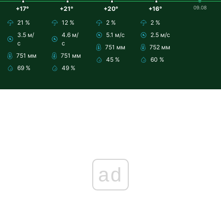
09.08
+17°
+21°
+20°
+16°
21 %
12 %
2 %
2 %
3.5 м/
4.6 м/
5.1 м/с
2.5 м/с
с
с
751 мм
752 мм
751 мм
751 мм
45 %
60 %
69 %
49 %
ad