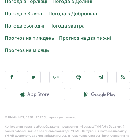
Погода в Горлівці
Погода в Долині
Погода в Ковелі
Погода в Добропіллі
Погода сьогодні
Погода завтра
Прогноз на тиждень
Прогноз на два тижні
Прогноз на місяць
© UNIAN.NET, 1998 - 2026 Усі права дотримано.
Копіювання текстів або зображень, поширення інформації УНІАН у будь-якій
формі забороняється без письмової згоди УНІАН. Цитування матеріалів сайту
УНІАН дозволено за умови відкритого для пошукових систем гіперпосилання на