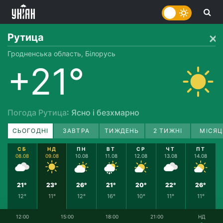
Рутица
Гродненська область, Білорусь
+21°
Погода Рутица
: Ясно і безхмарно
СЬОГОДНІ
ЗАВТРА
ТИЖДЕНЬ
2 ТИЖНІ
МІСЯЦ
СБ
НД
ПН
ВТ
СР
ЧТ
ПТ
08.08
09.08
10.08
11.08
12.08
13.08
14.08
21°
23°
26°
21°
20°
22°
26°
12°
11°
12°
16°
10°
11°
11°
12:00
15:00
18:00
21:00
НД