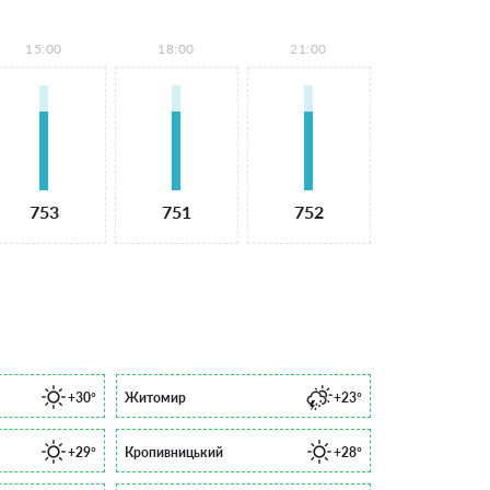
15:00
18:00
21:00
753
751
752
+30°
Житомир
+23°
+29°
Кропивницький
+28°