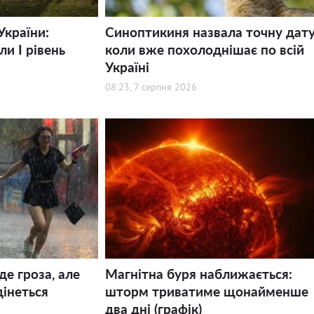
України:
Синоптикиня назвала точну дату
и І рівень
коли вже похолоднішає по всій
Україні
08:23, 7 серпня 2026
де гроза, але
Магнітна буря наближається:
дінеться
шторм триватиме щонайменше
два дні (графік)