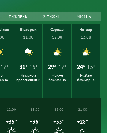
ТИЖДЕНЬ
2 ТИЖНІ
МІСЯЦЬ
ділок
Вівторок
Середа
Четвер
.08
11.08
12.08
13.08
17°
31°
15°
29°
17°
24°
15°
о і
Хмарно з
Майже
Майже
марно
проясненнями
безхмарно
безхмарно
12:00
15:00
18:00
21:00
+35°
+36°
+35°
+28°