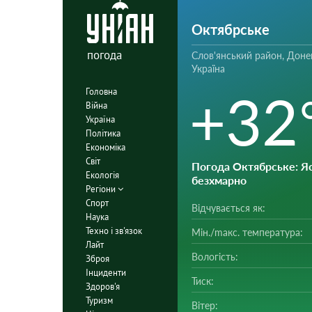
Октябрське
погода
Слов'янський район, Доне
Україна
+32
Головна
Війна
Україна
Політика
Економіка
Світ
Погода Октябрське
: Я
Екологія
безхмарно
Регіони
Спорт
Відчувається як:
Наука
Техно і зв'язок
Мін./mакс. температура:
Лайт
Вологість:
Зброя
Інциденти
Тиск:
Здоров'я
Туризм
Вітер: