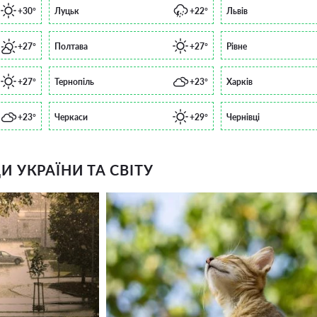
+30°
Луцьк
+22°
Львів
+27°
Полтава
+27°
Рівне
+27°
Тернопіль
+23°
Харків
+23°
Черкаси
+29°
Чернівці
 УКРАЇНИ ТА СВІТУ