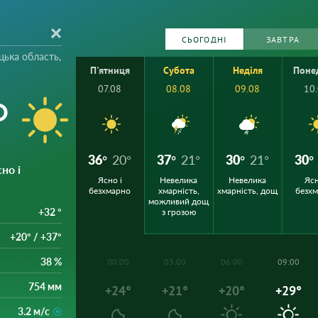
СЬОГОДНІ
ЗАВТРА
цька область,
П'ятниця
Субота
Неділя
Поне
07.08
08.08
09.08
10
°
36°
20°
37°
21°
30°
21°
30°
сно і
Ясно і
Невелика
Невелика
Ясн
безхмарно
хмарність,
хмарність, дощ
безх
можливий дощ
+32 °
з грозою
+20° / +37°
38 %
00:00
03:00
06:00
09:00
754 мм
+24°
+21°
+20°
+29°
3.2 м/с