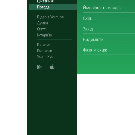
Цікавинки
Погода
Ймовірність опадів:
Відео з Youtube
Схід:
Думки
Захід
Статті
Інтерв`ю
Видимість:
Каталог
Фаза місяця:
Контакти
Укр
Рус