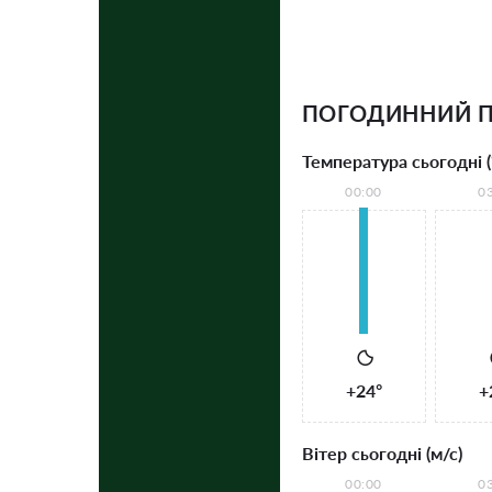
ПОГОДИННИЙ П
Температура сьогодні (
00:00
0
+24°
+
Вітер сьогодні (м/с)
00:00
0