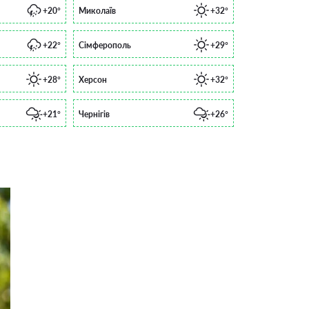
+20°
Миколаїв
+32°
+22°
Сімферополь
+29°
+28°
Херсон
+32°
+21°
Чернігів
+26°