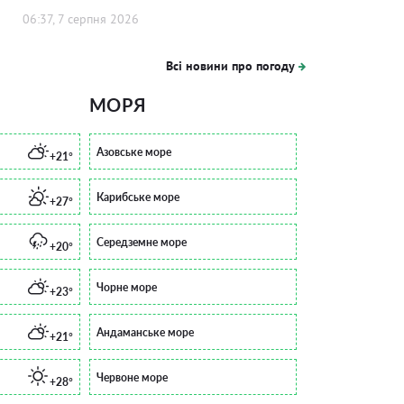
06:37, 7 серпня 2026
Всі новини про погоду
МОРЯ
Азовське море
+21°
Карибське море
+27°
Середземне море
+20°
Чорне море
+23°
Андаманське море
+21°
Червоне море
+28°