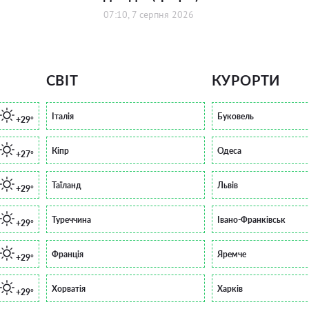
07:10, 7 серпня 2026
СВІТ
КУРОРТИ
Італія
Буковель
+29°
Кіпр
Одеса
+27°
Таїланд
Львів
+29°
Туреччина
Івано-Франківськ
+29°
Франція
Яремче
+29°
Хорватія
Харків
+29°