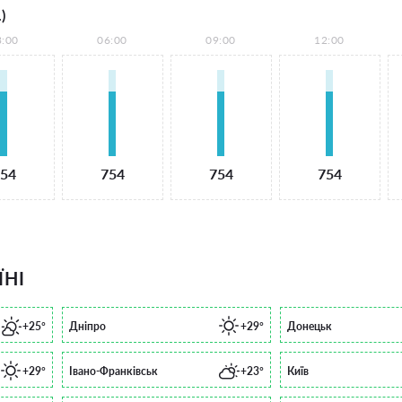
)
3:00
06:00
09:00
12:00
54
754
754
754
ЇНІ
+25°
Дніпро
+29°
Донецьк
+29°
Івано-Франківськ
+23°
Київ