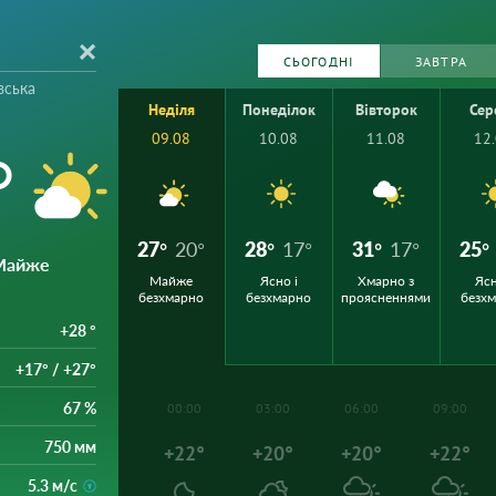
СЬОГОДНІ
ЗАВТРА
вська
Неділя
Понеділок
Вівторок
Сер
09.08
10.08
11.08
12
°
27°
20°
28°
17°
31°
17°
25°
 Майже
Майже
Ясно і
Хмарно з
Ясн
безхмарно
безхмарно
проясненнями
безх
+28 °
+17° / +27°
67 %
00:00
03:00
06:00
09:00
750 мм
+22°
+20°
+20°
+22°
5.3 м/с