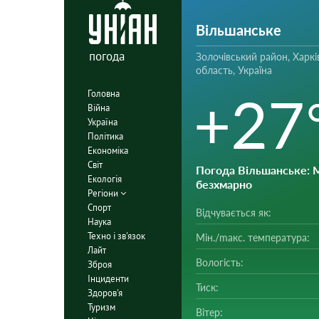
Вільшанське
погода
Золочівський район, Харкі
область, Україна
+27
Головна
Війна
Україна
Політика
Економіка
Світ
Погода Вільшанське
:
Екологія
безхмарно
Регіони
Спорт
Відчувається як:
Наука
Техно і зв'язок
Мін./mакс. температура:
Лайт
Вологість:
Зброя
Інциденти
Тиск:
Здоров'я
Туризм
Вітер: