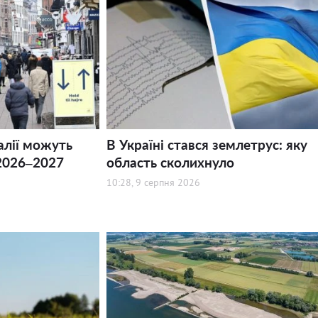
алії можуть
В Україні стався землетрус: яку
2026–2027
область сколихнуло
10:28, 9 серпня 2026