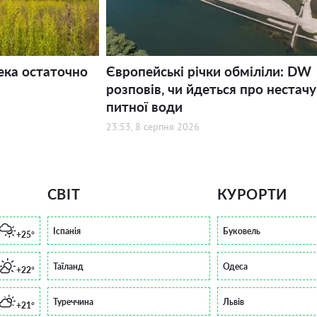
ека остаточно
Європейські річки обміліли: DW
розповів, чи йдеться про нестачу
питної води
23:53, 8 серпня 2026
СВІТ
КУРОРТИ
Іспанія
Буковель
+25°
Таїланд
Одеса
+22°
Туреччина
Львів
+21°