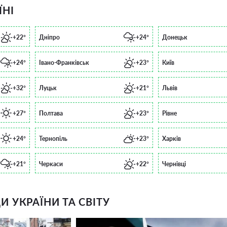
ЇНІ
+22°
Дніпро
+24°
Донецьк
+24°
Івано-Франківськ
+23°
Київ
+32°
Луцьк
+21°
Львів
+27°
Полтава
+23°
Рівне
+24°
Тернопіль
+23°
Харків
+21°
Черкаси
+22°
Чернівці
 УКРАЇНИ ТА СВІТУ