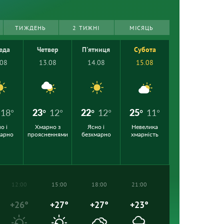
ТИЖДЕНЬ
2 ТИЖНІ
МІСЯЦЬ
еда
Четвер
П'ятниця
Субота
.08
13.08
14.08
15.08
18°
23°
12°
22°
12°
25°
11°
о і
Хмарно з
Ясно і
Невелика
марно
проясненнями
безхмарно
хмарність
12:00
15:00
18:00
21:00
+26°
+27°
+27°
+23°