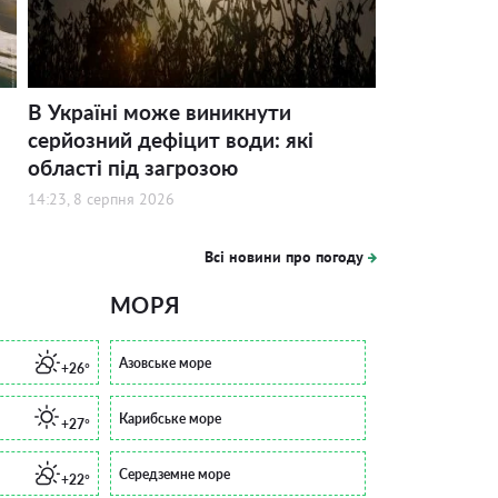
В Україні може виникнути
серйозний дефіцит води: які
області під загрозою
14:23, 8 серпня 2026
Всі новини про погоду
МОРЯ
Азовське море
+26°
Карибське море
+27°
Середземне море
+22°