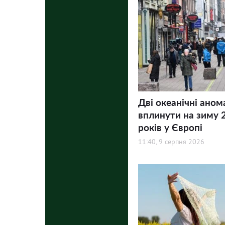
Дві океанічні аном
вплинути на зиму 
років у Європі
11:40, 9 серпня 2026