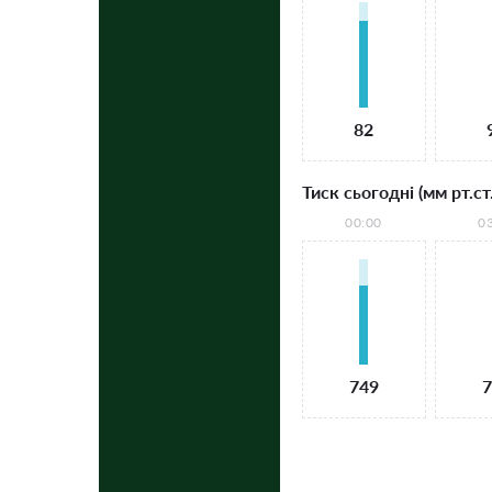
82
Тиск сьогодні (мм рт.ст.
00:00
0
749
7