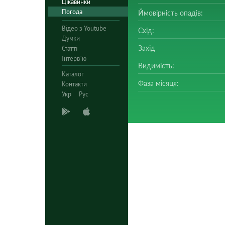
Цікавинки
Погода
Ймовірність опадів:
Відео з Youtube
Схід:
Думки
Захід
Статті
Інтерв`ю
Видимість:
Каталог
Фаза місяця:
Контакти
Укр
Рус