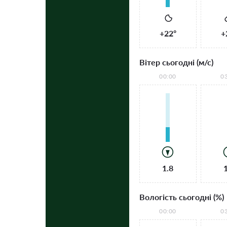
+22°
+
Вітер сьогодні (м/с)
00:00
0
1.8
Вологість сьогодні (%)
00:00
0