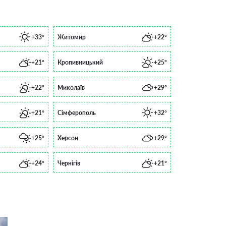
+33°
Житомир
+22°
+21°
Кропивницький
+25°
+22°
Миколаїв
+29°
+21°
Сімферополь
+32°
+25°
Херсон
+29°
+24°
Чернігів
+21°