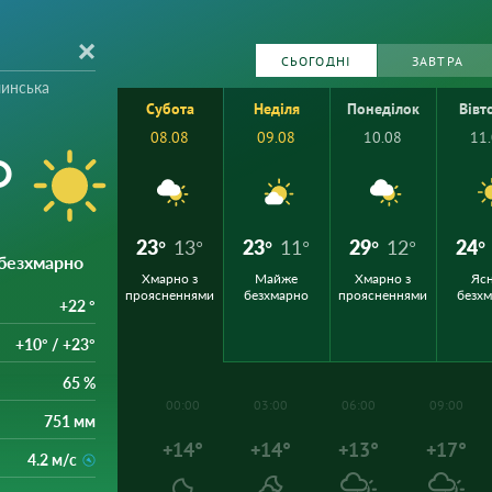
СЬОГОДНІ
ЗАВТРА
инська
Субота
Неділя
Понеділок
Вівт
08.08
09.08
10.08
11
°
23°
13°
23°
11°
29°
12°
24°
 безхмарно
Хмарно з
Майже
Хмарно з
Ясн
проясненнями
безхмарно
проясненнями
безх
+22 °
+10° / +23°
65 %
00:00
03:00
06:00
09:00
751 мм
+14°
+14°
+13°
+17°
4.2 м/с