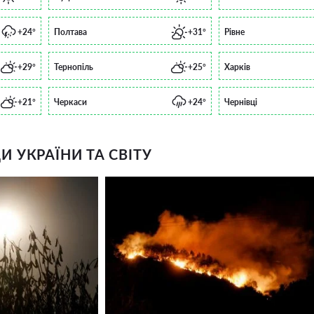
+24°
Полтава
+31°
Рівне
+29°
Тернопіль
+25°
Харків
+21°
Черкаси
+24°
Чернівці
 УКРАЇНИ ТА СВІТУ