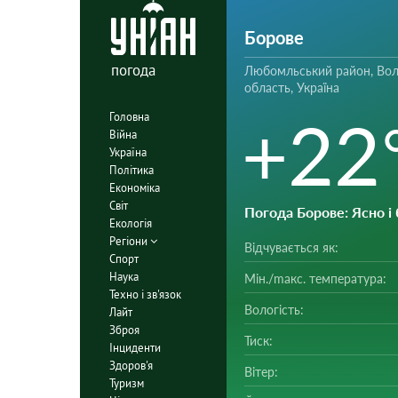
Борове
погода
Любомльський район, Вол
область, Україна
+22
Головна
Війна
Україна
Політика
Економіка
Світ
Погода Борове
: Ясно і
Екологія
Регіони
Відчувається як:
Спорт
Наука
Мін./mакс. температура:
Техно і зв'язок
Вологість:
Лайт
Зброя
Тиск:
Інциденти
Здоров'я
Вітер:
Туризм