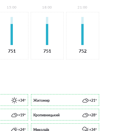
15:00
18:00
21:00
751
751
752
+34°
Житомир
+21°
+19°
Кропивницький
+28°
+24°
Миколаїв
+34°