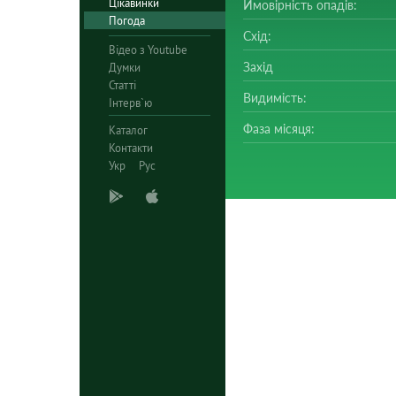
Цікавинки
Ймовірність опадів:
Погода
Схід:
Відео з Youtube
Захід
Думки
Статті
Видимість:
Інтерв`ю
Фаза місяця:
Каталог
Контакти
Укр
Рус