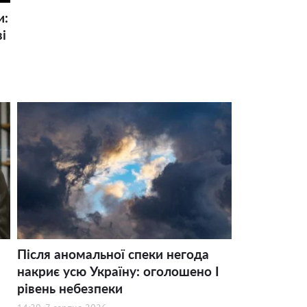
и:
і
Після аномальної спеки негода
накриє усю Україну: оголошено І
рівень небезпеки