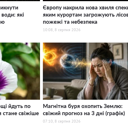
никнути
Європу накрила нова хвиля спек
води: які
яким курортам загрожують лісов
ою
пожежі та небезпека
10:08, 8 серпня 2026
щі йдуть по
Магнітна буря охопить Землю:
я стане свіжіше
свіжий прогноз на 3 дні (графік)
07:10, 8 серпня 2026