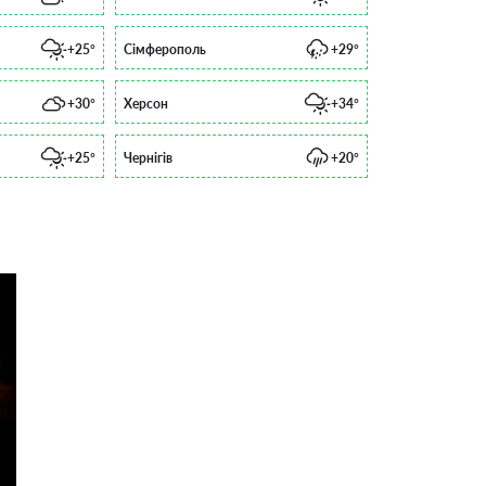
+25°
Сімферополь
+29°
+30°
Херсон
+34°
+25°
Чернігів
+20°