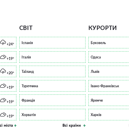
СВІТ
КУРОРТИ
Іспанія
Буковель
+24°
Італія
Одеса
+19°
Таїланд
Львів
+20°
Туреччина
Івано-Франківськ
+19°
Франція
Яремче
+19°
Хорватія
Харків
+19°
сі міста
Всі країни