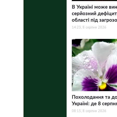
В Україні може ви
серйозний дефіцит 
області під загроз
14:23, 8 серпня 2026
Похолодання та до
Україні: де 8 серпн
08:15, 8 серпня 2026