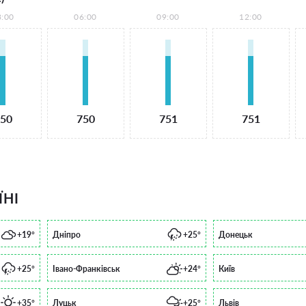
3:00
06:00
09:00
12:00
50
750
751
751
ЇНІ
+19°
Дніпро
+25°
Донецьк
+25°
Івано-Франківськ
+24°
Київ
+35°
Луцьк
+25°
Львів