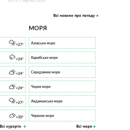
14:29, 7 серпня 2026
Всі новини про погоду
МОРЯ
Азовське море
+27°
Карибське море
+24°
Середземне море
+24°
Чорне море
+24°
Андаманське море
+27°
Червоне море
+30°
Всі курорти
Всі моря