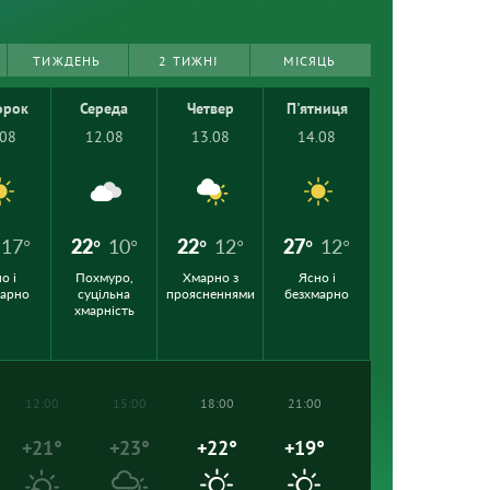
ТИЖДЕНЬ
2 ТИЖНІ
МІСЯЦЬ
орок
Середа
Четвер
П'ятниця
.08
12.08
13.08
14.08
17°
22°
10°
22°
12°
27°
12°
о і
Похмуро,
Хмарно з
Ясно і
марно
суцільна
проясненнями
безхмарно
хмарність
12:00
15:00
18:00
21:00
+21°
+23°
+22°
+19°