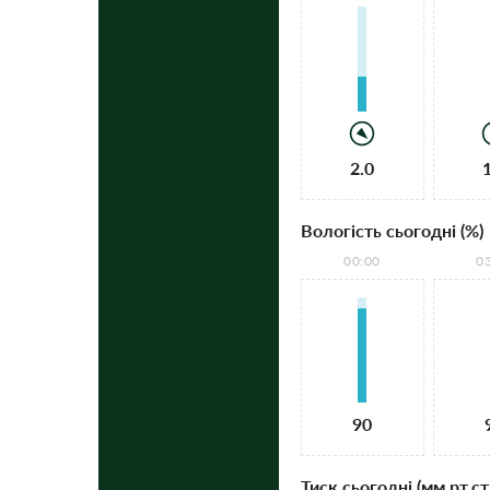
2.0
Вологість сьогодні (%)
00:00
0
90
Тиск сьогодні (мм рт.ст.