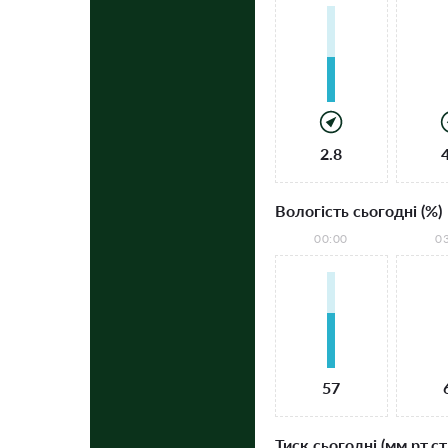
2.8
Вологість сьогодні (%)
00:00
0
57
Тиск сьогодні (мм рт.ст.