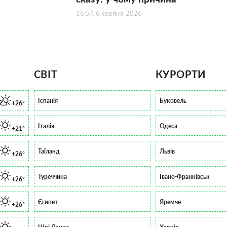
16:57, 6 серпня 2026
СВІТ
КУРОРТИ
Іспанія
Буковель
+26°
Італія
Одеса
+21°
Таїланд
Львів
+26°
Туреччина
Івано-Франківськ
+26°
Єгипет
Яремче
+26°