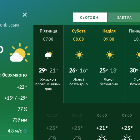
СЬОГОДНІ
ЗАВТРА
опільська
П'ятниця
Субота
Неділя
Поне
07.08
08.08
09.08
10
°
29°
21°
26°
16°
25°
13°
30°
е безхмарно
Хмарно з
Ясно і
Ясно і
Ясн
проясненнями,
безхмарно
безхмарно
безх
+22 °
дощ
+15° / +29°
77 %
00:00
03:00
06:00
09:00
739 мм
+25°
+23°
+21°
+25°
4.8 м/с