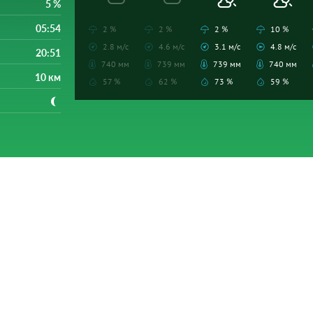
5 %
05:54
2 %
2 %
2 %
10 %
2.8 м/с
4.6 м/с
3.1 м/с
4.8 м/с
20:51
740 мм
739 мм
739 мм
740 мм
10 км
57 %
62 %
73 %
59 %