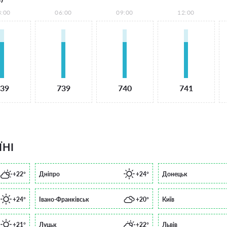
3:00
06:00
09:00
12:00
39
739
740
741
ЇНІ
+22°
Дніпро
+24°
Донецьк
+24°
Івано-Франківськ
+20°
Київ
+21°
Луцьк
+22°
Львів