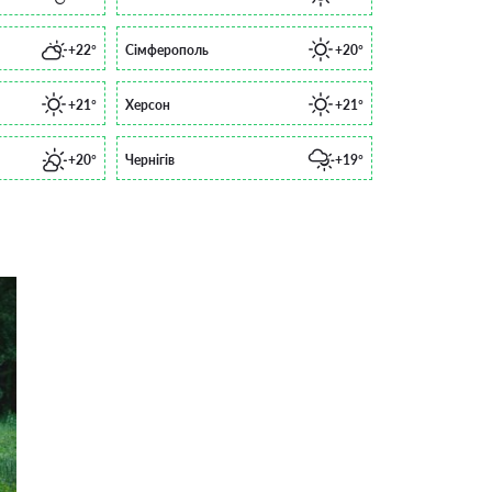
+22°
Сімферополь
+20°
+21°
Херсон
+21°
+20°
Чернігів
+19°