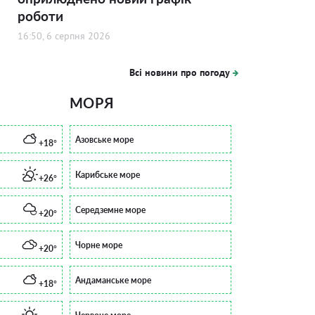
роботи
16:50, 6 серпня 2026
Всі новини про погоду
МОРЯ
Азовське море
+18°
Карибське море
+26°
Середземне море
+20°
Чорне море
+20°
Андаманське море
+18°