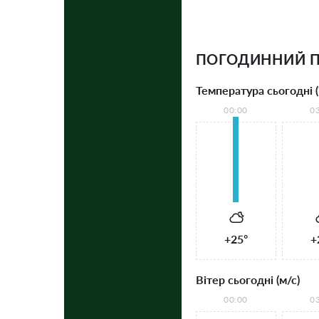
ПОГОДИННИЙ П
Температура сьогодні (
00:00
0
+25°
+
Вітер сьогодні (м/с)
00:00
0