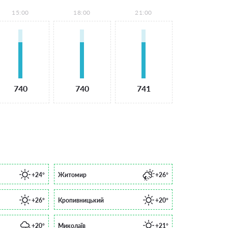
15:00
18:00
21:00
740
740
741
+24°
Житомир
+26°
+26°
Кропивницький
+20°
+20°
Миколаїв
+21°