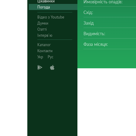
Цікавинки
Ймовірність опадів:
Погода
Схід:
Відео з Youtube
Захід
Думки
Статті
Видимість:
Інтерв`ю
Фаза місяця:
Каталог
Контакти
Укр
Рус