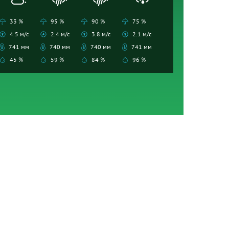
33 %
95 %
90 %
75 %
4.5 м/с
2.4 м/с
3.8 м/с
2.1 м/с
741 мм
740 мм
740 мм
741 мм
45 %
59 %
84 %
96 %