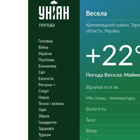
Весела
погода
Кременецький район, Терн
область, Україна
+22
Головна
Війна
Україна
Політика
Економіка
Світ
Погода Весела
: Майж
Екологія
Регіони
Відчувається як:
Спорт
Наука
Мін./mакс. температура:
Техно і зв'язок
Вологість:
Лайт
Зброя
Тиск:
Інциденти
Здоров'я
Вітер:
Туризм