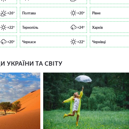
+26°
Полтава
+20°
Рівне
+22°
Тернопіль
+24°
Харків
+20°
Черкаси
+22°
Чернівці
 УКРАЇНИ ТА СВІТУ