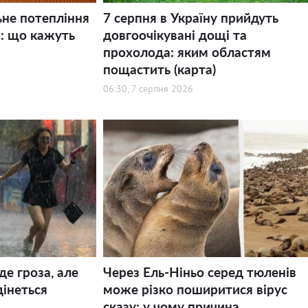
ьне потепління
7 серпня в Україну прийдуть
і: що кажуть
довгоочікувані дощі та
прохолода: яким областям
пощастить (карта)
06:30, 7 серпня 2026
де гроза, але
Через Ель-Ніньо серед тюленів
дінеться
може різко поширитися вірус
сказу: у чому причина