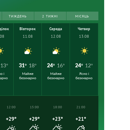
ТИЖДЕНЬ
2 ТИЖНІ
МІСЯЦЬ
ділок
Вівторок
Середа
Четвер
.08
11.08
12.08
13.08
13°
31°
18°
24°
16°
24°
12°
о і
Майже
Майже
Ясно і
марно
безхмарно
безхмарно
безхмарно
12:00
15:00
18:00
21:00
+29°
+29°
+23°
+21°