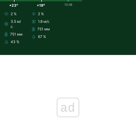
10.08
+23°
+19°
2 %
2 %
3.5 м/
1.8 м/с
с
751 мм
751 мм
67 %
43 %
ad