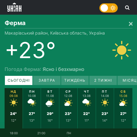
Ферма
Макарівський район, Київська область, Україна
+23°
Погода Ферма
: Ясно і безхмарно
СЬОГОДНІ
ЗАВТРА
ТИЖДЕНЬ
2 ТИЖНІ
МІСЯЦ
НД
ПН
ВТ
СР
ЧТ
ПТ
СБ
09.08
10.08
11.08
12.08
13.08
14.08
15.08
24°
27°
29°
23°
22°
23°
27°
12°
13°
16°
13°
11°
14°
12°
18:00
21:00
ПН