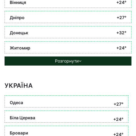
Вінниця
+24°
Дніпро
+27°
Донецьк
+32°
Житомир
+24°
Розгорнути
УКРАЇНА
Одеса
+27°
Біла Церква
+24°
Бровари
+24°