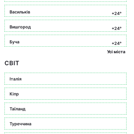
Васильків
+24°
Вишгород
+24°
Буча
+24°
Усі міста
СВІТ
Італія
Кіпр
Таїланд
Туреччина