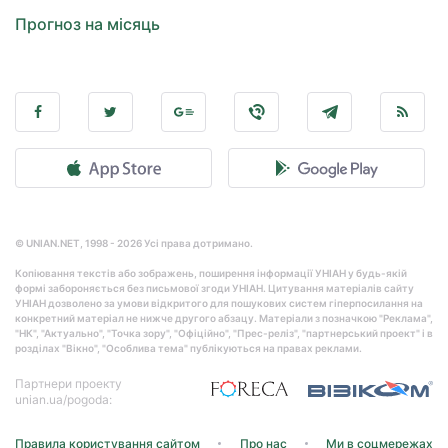
Прогноз на місяць
© UNIAN.NET, 1998 - 2026 Усі права дотримано.
Копіювання текстів або зображень, поширення інформації УНІАН у будь-якій
формі забороняється без письмової згоди УНІАН. Цитування матеріалів сайту
УНІАН дозволено за умови відкритого для пошукових систем гіперпосилання на
конкретний матеріал не нижче другого абзацу. Матеріали з позначкою "Реклама",
"НК", "Актуально", "Точка зору", "Офіційно", "Прес-реліз", "партнерський проект" і в
розділах "Вікно", "Особлива тема" публікуються на правах реклами.
Партнери проекту
unian.ua/pogoda:
Правила користування сайтом
Про нас
Ми в соцмережах