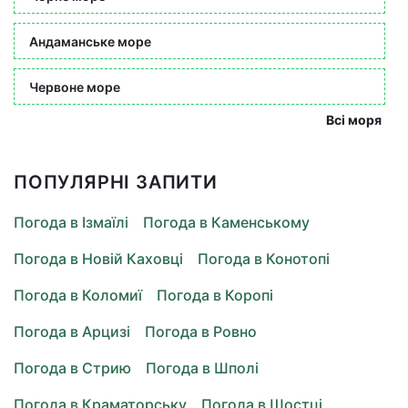
Андаманське море
Червоне море
Всі моря
ПОПУЛЯРНІ ЗАПИТИ
Погода в Ізмаїлі
Погода в Каменському
Погода в Новій Каховці
Погода в Конотопі
Погода в Коломиї
Погода в Коропі
Погода в Арцизі
Погода в Ровно
Погода в Стрию
Погода в Шполі
Погода в Краматорську
Погода в Шостці