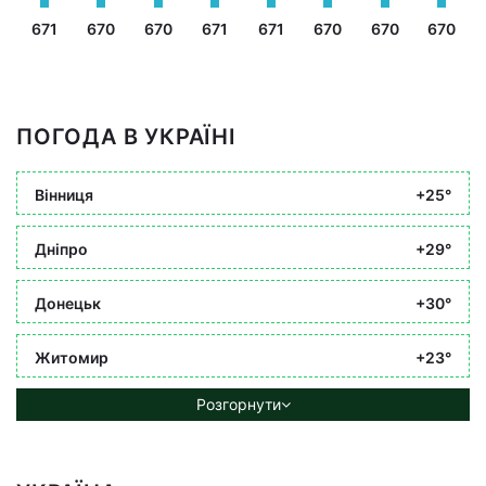
671
670
670
671
671
670
670
670
ПОГОДА В УКРАЇНІ
Вінниця
+25°
Дніпро
+29°
Донецьк
+30°
Житомир
+23°
Розгорнути