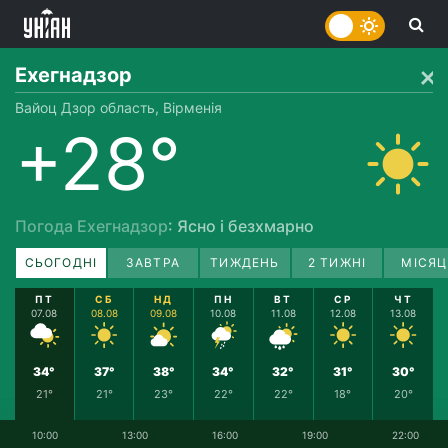
Ехегнадзор
Вайоц Дзор область, Вірменія
+28°
Погода Ехегнадзор
: Ясно і безхмарно
СЬОГОДНІ
ЗАВТРА
ТИЖДЕНЬ
2 ТИЖНІ
МІСЯЦ
ПТ
СБ
НД
ПН
ВТ
СР
ЧТ
07.08
08.08
09.08
10.08
11.08
12.08
13.08
34°
37°
38°
34°
32°
31°
30°
21°
21°
23°
22°
22°
18°
20°
10:00
13:00
16:00
19:00
22:00