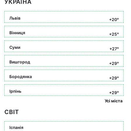
УКРАЇНА
Львів
+20°
Вінниця
+25°
Суми
+27°
Вишгород
+29°
Бородянка
+29°
Ірпінь
+29°
Усі міста
СВІТ
Іспанія