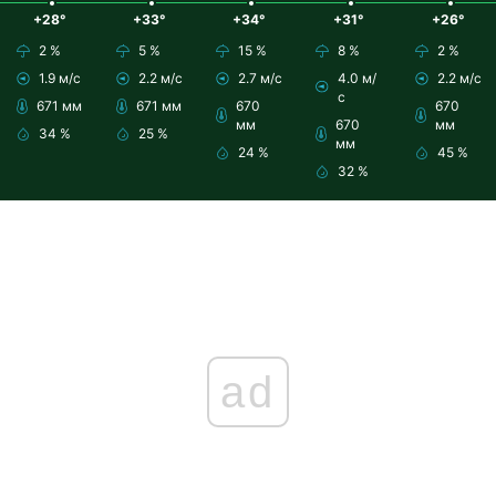
+28°
+33°
+34°
+31°
+26°
2 %
5 %
15 %
8 %
2 %
1.9 м/с
2.2 м/с
2.7 м/с
4.0 м/
2.2 м/с
с
671 мм
671 мм
670
670
мм
670
мм
34 %
25 %
мм
24 %
45 %
32 %
ad