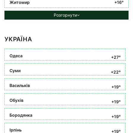
Житомир
+16°
Розгорнути
УКРАЇНА
Одеса
+27°
Суми
+22°
Васильків
+19°
Обухів
+19°
Бородянка
+19°
Ірпінь
+19°