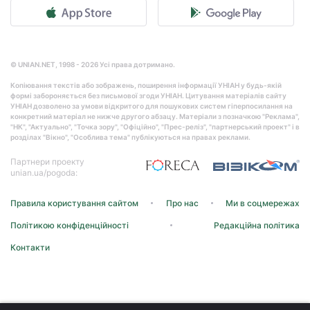
© UNIAN.NET, 1998 - 2026 Усі права дотримано.
Копіювання текстів або зображень, поширення інформації УНІАН у будь-якій
формі забороняється без письмової згоди УНІАН. Цитування матеріалів сайту
УНІАН дозволено за умови відкритого для пошукових систем гіперпосилання на
конкретний матеріал не нижче другого абзацу. Матеріали з позначкою "Реклама",
"НК", "Актуально", "Точка зору", "Офіційно", "Прес-реліз", "партнерський проект" і в
розділах "Вікно", "Особлива тема" публікуються на правах реклами.
Партнери проекту
unian.ua/pogoda:
Правила користування сайтом
Про нас
Ми в соцмережах
Політикою конфіденційності
Редакційна політика
Контакти