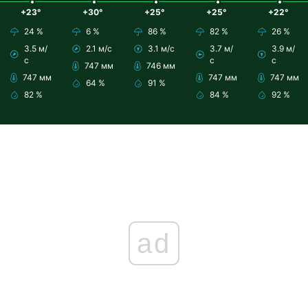
+23°
+30°
+25°
+25°
+22°
24 %
6 %
86 %
82 %
26 %
3.5 м/
2.1 м/с
3.1 м/с
3.7 м/
3.9 м/
с
с
с
747 мм
746 мм
747 мм
747 мм
747 мм
64 %
91 %
82 %
84 %
92 %
ad