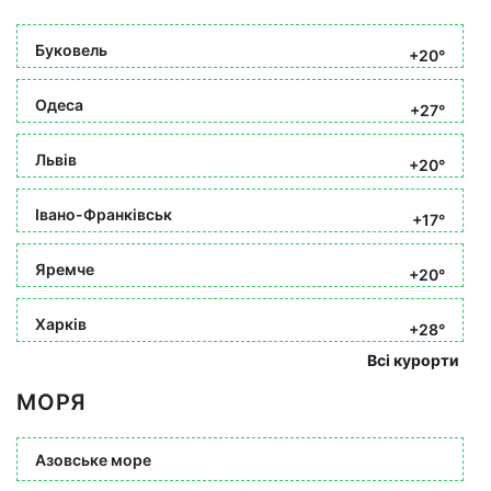
Буковель
+20°
Одеса
+27°
Львів
+20°
Івано-Франківськ
+17°
Яремче
+20°
Харків
+28°
Всі курорти
МОРЯ
Азовське море