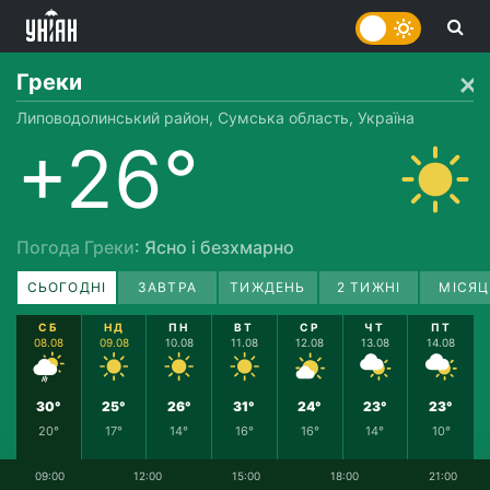
Греки
Липоводолинський район, Сумська область, Україна
+26°
Погода Греки
: Ясно і безхмарно
СЬОГОДНІ
ЗАВТРА
ТИЖДЕНЬ
2 ТИЖНІ
МІСЯЦ
СБ
НД
ПН
ВТ
СР
ЧТ
ПТ
08.08
09.08
10.08
11.08
12.08
13.08
14.08
30°
25°
26°
31°
24°
23°
23°
20°
17°
14°
16°
16°
14°
10°
09:00
12:00
15:00
18:00
21:00