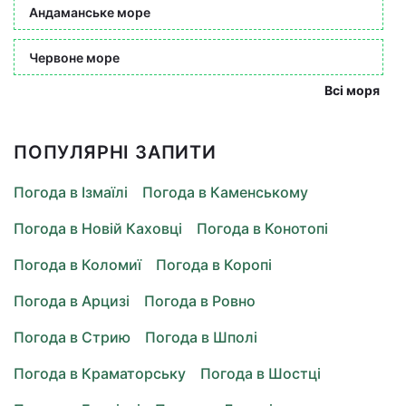
Андаманське море
Червоне море
Всі моря
ПОПУЛЯРНІ ЗАПИТИ
Погода в Ізмаїлі
Погода в Каменському
Погода в Новій Каховці
Погода в Конотопі
Погода в Коломиї
Погода в Коропі
Погода в Арцизі
Погода в Ровно
Погода в Стрию
Погода в Шполі
Погода в Краматорську
Погода в Шостці