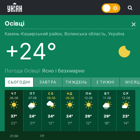
Осівці
Камінь-Каширський район, Волинська область, Україна
+24°
Погода Осівці
: Ясно і безхмарно
СЬОГОДНІ
ЗАВТРА
ТИЖДЕНЬ
2 ТИЖНІ
МІСЯЦ
ЧТ
ПТ
СБ
НД
ПН
ВТ
СР
06.08
07.08
08.08
09.08
10.08
11.08
12.08
37°
24°
24°
24°
29°
29°
23°
22°
21°
12°
11°
12°
18°
14°
21:00
ПТ