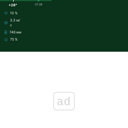
07.08
+28°
10 %
3.3 м/
с
746 мм
75 %
ad