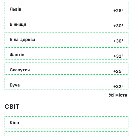
Львів
+26°
Вінниця
+30°
Біла Церква
+30°
Фастів
+32°
Славутич
+25°
Буча
+32°
Усі міста
СВІТ
Кіпр