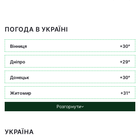
ПОГОДА В УКРАЇНІ
Вінниця
+30°
Дніпро
+29°
Донецьк
+30°
Житомир
+31°
Розгорнути
УКРАЇНА