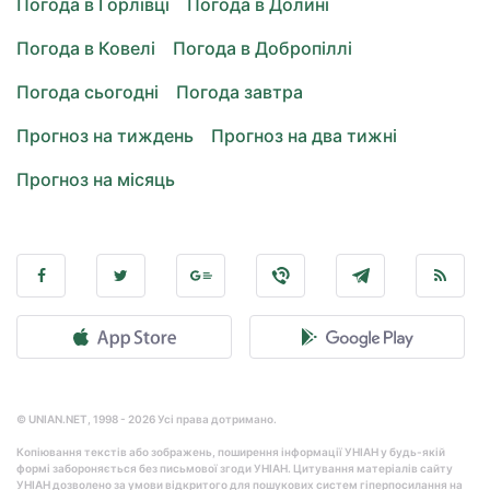
Погода в Горлівці
Погода в Долині
Погода в Ковелі
Погода в Добропіллі
Погода сьогодні
Погода завтра
Прогноз на тиждень
Прогноз на два тижні
Прогноз на місяць
© UNIAN.NET, 1998 - 2026 Усі права дотримано.
Копіювання текстів або зображень, поширення інформації УНІАН у будь-якій
формі забороняється без письмової згоди УНІАН. Цитування матеріалів сайту
УНІАН дозволено за умови відкритого для пошукових систем гіперпосилання на