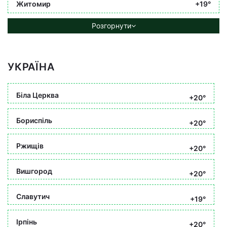
Житомир
+19°
Розгорнути
УКРАЇНА
Біла Церква
+20°
Бориспіль
+20°
Ржищів
+20°
Вишгород
+20°
Славутич
+19°
Ірпінь
+20°