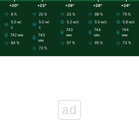
+20°
+23°
+26°
+28°
+24°
8 %
25 %
23 %
88 %
79 %
5.0 м/
5.0 м/
5.2 м/с
5.5 м/с
5.8 м/с
с
с
743
744
744
742 мм
743
мм
мм
мм
мм
84 %
57 %
65 %
73 %
72 %
ad