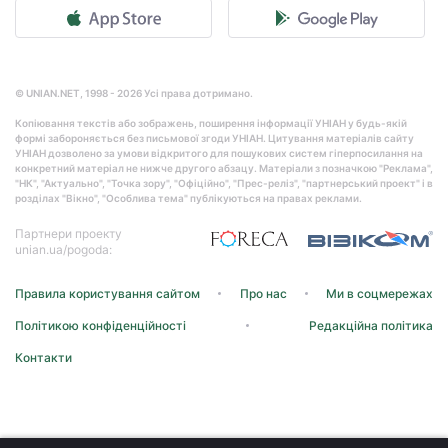
© UNIAN.NET, 1998 - 2026 Усі права дотримано.
Копіювання текстів або зображень, поширення інформації УНІАН у будь-якій
формі забороняється без письмової згоди УНІАН. Цитування матеріалів сайту
УНІАН дозволено за умови відкритого для пошукових систем гіперпосилання на
конкретний матеріал не нижче другого абзацу. Матеріали з позначкою "Реклама",
"НК", "Актуально", "Точка зору", "Офіційно", "Прес-реліз", "партнерський проект" і в
розділах "Вікно", "Особлива тема" публікуються на правах реклами.
Партнери проекту
unian.ua/pogoda:
Правила користування сайтом
Про нас
Ми в соцмережах
Політикою конфіденційності
Редакційна політика
Контакти