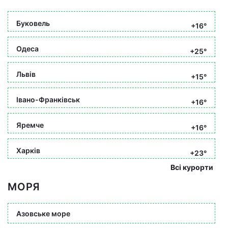
Буковель
+16°
Одеса
+25°
Львів
+15°
Івано-Франківськ
+16°
Яремче
+16°
Харків
+23°
Всі курорти
МОРЯ
Азовське море