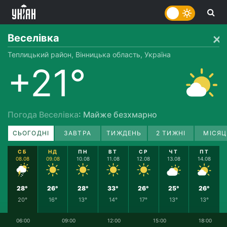
Веселівка
Теплицький район, Вінницька область, Україна
+21°
Погода Веселівка
: Майже безхмарно
СЬОГОДНІ
ЗАВТРА
ТИЖДЕНЬ
2 ТИЖНІ
МІСЯЦ
СБ
НД
ПН
ВТ
СР
ЧТ
ПТ
08.08
09.08
10.08
11.08
12.08
13.08
14.08
28°
26°
28°
33°
26°
25°
26°
20°
16°
13°
14°
17°
13°
13°
06:00
09:00
12:00
15:00
18:00