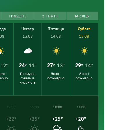
ТИЖДЕНЬ
2 ТИЖНІ
МІСЯЦЬ
еда
Четвер
П'ятниця
Субота
.08
13.08
14.08
15.08
12°
24°
11°
27°
13°
29°
14°
йже
Похмуро,
Ясно і
Ясно і
марно
суцільна
безхмарно
безхмарно
хмарність
12:00
15:00
18:00
21:00
+22°
+25°
+25°
+20°