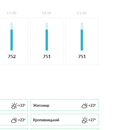
15:00
18:00
21:00
752
751
751
+33°
Житомир
+23°
+23°
Кропивницький
+27°