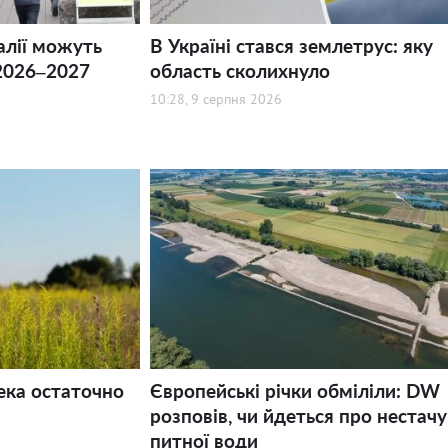
алії можуть
В Україні стався землетрус: яку
2026–2027
область сколихнуло
10:28, 9 серпня 2026
ека остаточно
Європейські річки обміліли: DW
розповів, чи йдеться про нестачу
питної води