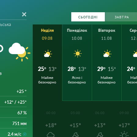
СЬОГОДНІ
ЗАВТРА
льська
Неділя
Понеділок
Вівторок
Сер
09.08
10.08
11.08
12
°
25°
13°
28°
13°
29°
15°
24°
з
Майже
Ясно і
Майже
Ма
безхмарно
безхмарно
безхмарно
безх
+25 °
+12° / +25°
67 %
00:00
03:00
06:00
09:00
751 мм
+18°
+15°
+13°
+17°
2.4 м/с