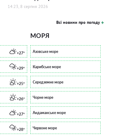
14:23, 8 серпня 2026
Всі новини про погоду
МОРЯ
Азовське море
+27°
Карибське море
+29°
Середземне море
+25°
Чорне море
+26°
Андаманське море
+27°
Червоне море
+28°