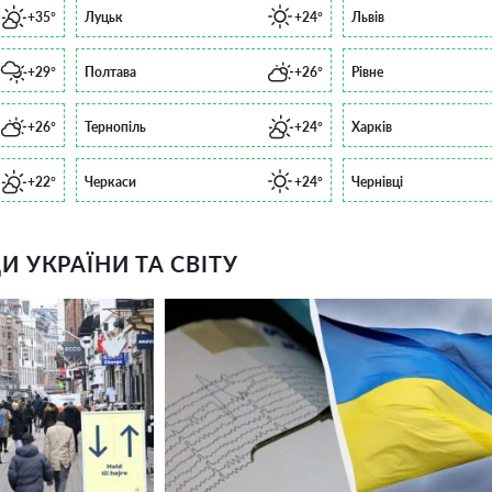
+35°
Луцьк
+24°
Львів
+29°
Полтава
+26°
Рівне
+26°
Тернопіль
+24°
Харків
+22°
Черкаси
+24°
Чернівці
 УКРАЇНИ ТА СВІТУ