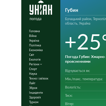
Губин
погода
Бучацький район, Тернопі
область, Україна
+25
Головна
Війна
Україна
Політика
Економіка
Світ
Погода Губин
: Хмарно 
Екологія
проясненнями
Регіони
Спорт
Відчувається як:
Наука
Техно і зв'язок
Мін./mакс. температура:
Лайт
Вологість:
Зброя
Інциденти
Тиск:
Здоров'я
Туризм
Вітер: