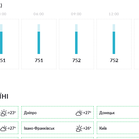
)
3:00
06:00
09:00
12:00
51
751
752
752
ЇНІ
+23°
Дніпро
+27°
Донецьк
+27°
Івано-Франківськ
+26°
Київ