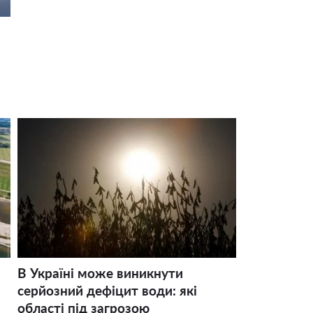
В Україні може виникнути
серйозний дефіцит води: які
області під загрозою