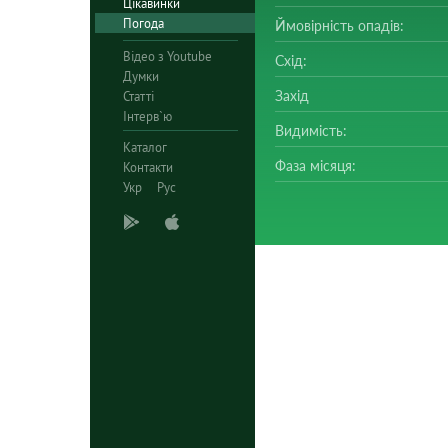
Цікавинки
Погода
Ймовірність опадів:
Відео з Youtube
Схід:
Думки
Захід
Статті
Інтерв`ю
Видимість:
Каталог
Фаза місяця:
Контакти
Укр
Рус