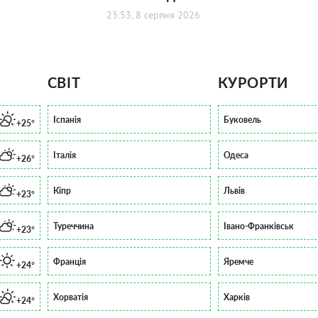
23:53, 8 серпня 2026
СВІТ
КУРОРТИ
Іспанія
Буковель
+25°
Італія
Одеса
+26°
Кіпр
Львів
+23°
Туреччина
Івано-Франківськ
+23°
Франція
Яремче
+24°
Хорватія
Харків
+24°