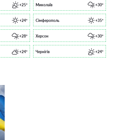
+25°
Миколаїв
+30°
+24°
Сімферополь
+35°
+28°
Херсон
+30°
+24°
Чернігів
+24°