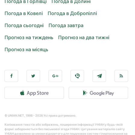
Погода в Горлівці
Погода в Долині
Погода в Ковелі
Погода в Добропіллі
Погода сьогодні
Погода завтра
Прогноз на тиждень
Прогноз на два тижні
Прогноз на місяць
© UNIAN.NET, 1998 - 2026 Усі права дотримано.
Копіювання текстів або зображень, поширення інформації УНІАН у будь-якій
формі забороняється без письмової згоди УНІАН. Цитування матеріалів сайту
УНІАН дозволено за умови відкритого для пошукових систем гіперпосилання на