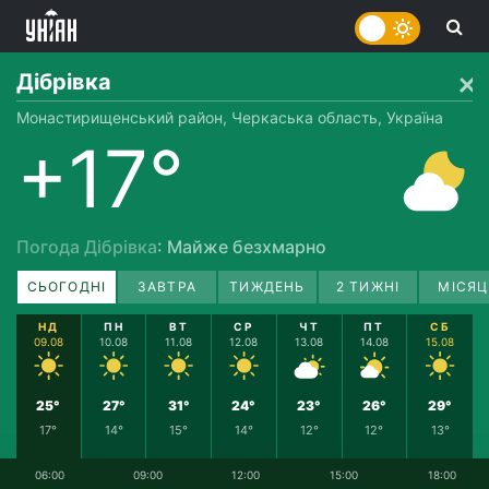
Дібрівка
Монастирищенський район, Черкаська область, Україна
+17°
Погода Дібрівка
: Майже безхмарно
СЬОГОДНІ
ЗАВТРА
ТИЖДЕНЬ
2 ТИЖНІ
МІСЯЦ
НД
ПН
ВТ
СР
ЧТ
ПТ
СБ
09.08
10.08
11.08
12.08
13.08
14.08
15.08
25°
27°
31°
24°
23°
26°
29°
17°
14°
15°
14°
12°
12°
13°
06:00
09:00
12:00
15:00
18:00