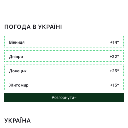
ПОГОДА В УКРАЇНІ
Вінниця
+14°
Дніпро
+22°
Донецьк
+25°
Житомир
+15°
Розгорнути
УКРАЇНА