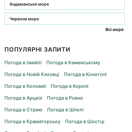
Андаманське море
Червоне море
Всі моря
ПОПУЛЯРНІ ЗАПИТИ
Погода в Ізмаїлі
Погода в Каменському
Погода в Новій Каховці
Погода в Конотопі
Погода в Коломиї
Погода в Коропі
Погода в Арцизі
Погода в Ровно
Погода в Стрию
Погода в Шполі
Погода в Краматорську
Погода в Шостці