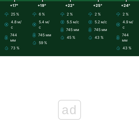
+17°
+19°
+22°
+25°
+24°
25 %
6 %
2 %
2 %
2 %
4.8 м/
5.4 м/
5.5 м/с
5.2 м/с
4.9 м/
с
с
с
745 мм
745 мм
744
745 мм
744
45 %
43 %
мм
мм
59 %
73 %
43 %
ad