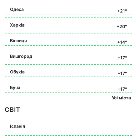
Одеса
+21°
Харків
+20°
Вінниця
+14°
Вишгород
+17°
Обухів
+17°
Буча
+17°
Усі міста
СВІТ
Іспанія