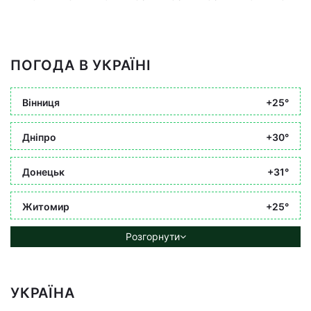
ПОГОДА В УКРАЇНІ
Вінниця
+25°
Дніпро
+30°
Донецьк
+31°
Житомир
+25°
Розгорнути
УКРАЇНА