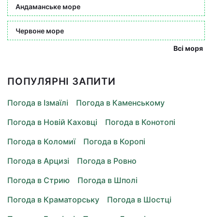
Андаманське море
Червоне море
Всі моря
ПОПУЛЯРНІ ЗАПИТИ
Погода в Ізмаїлі
Погода в Каменському
Погода в Новій Каховці
Погода в Конотопі
Погода в Коломиї
Погода в Коропі
Погода в Арцизі
Погода в Ровно
Погода в Стрию
Погода в Шполі
Погода в Краматорську
Погода в Шостці