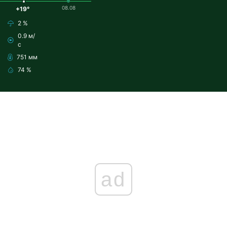
08.08
+19°
2 %
0.9 м/
с
751 мм
74 %
ad