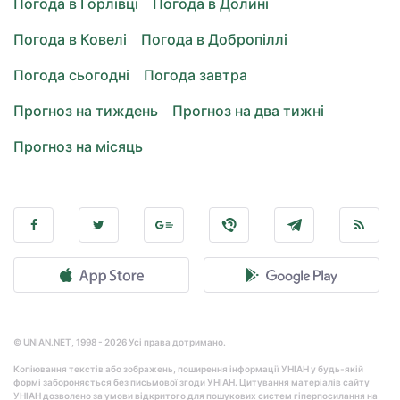
Погода в Горлівці
Погода в Долині
Погода в Ковелі
Погода в Добропіллі
Погода сьогодні
Погода завтра
Прогноз на тиждень
Прогноз на два тижні
Прогноз на місяць
© UNIAN.NET, 1998 - 2026 Усі права дотримано.
Копіювання текстів або зображень, поширення інформації УНІАН у будь-якій
формі забороняється без письмової згоди УНІАН. Цитування матеріалів сайту
УНІАН дозволено за умови відкритого для пошукових систем гіперпосилання на