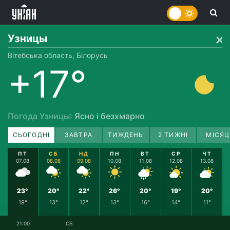
Узницы
Вітебська область, Білорусь
+17°
Погода Узницы
: Ясно і безхмарно
СЬОГОДНІ
ЗАВТРА
ТИЖДЕНЬ
2 ТИЖНІ
МІСЯЦ
ПТ
СБ
НД
ПН
ВТ
СР
ЧТ
07.08
08.08
09.08
10.08
11.08
12.08
13.08
23°
20°
22°
26°
20°
19°
20°
19°
13°
12°
13°
16°
14°
11°
21:00
СБ