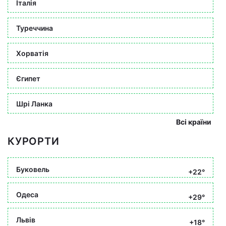
Італія
Туреччина
Хорватія
Єгипет
Шрі Ланка
Всі країни
КУРОРТИ
Буковель
+22°
Одеса
+29°
Львів
+18°