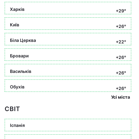
Харків
+29°
Київ
+26°
Біла Церква
+22°
Бровари
+26°
Васильків
+26°
Обухів
+26°
Усі міста
СВІТ
Іспанія