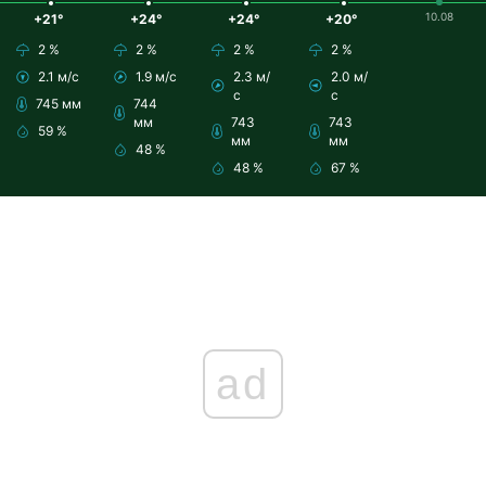
10.08
+21°
+24°
+24°
+20°
2 %
2 %
2 %
2 %
2.1 м/с
1.9 м/с
2.3 м/
2.0 м/
с
с
745 мм
744
мм
743
743
59 %
мм
мм
48 %
48 %
67 %
ad