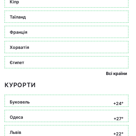
Кіпр
Таїланд
Франція
Хорватія
Єгипет
Всі країни
КУРОРТИ
Буковель
+24°
Одеса
+27°
Львів
+22°