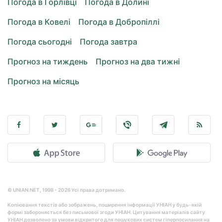
Погода в Горлівці
Погода в Долині
Погода в Ковелі
Погода в Добропіллі
Погода сьогодні
Погода завтра
Прогноз на тиждень
Прогноз на два тижні
Прогноз на місяць
© UNIAN.NET, 1998 - 2026 Усі права дотримано.
Копіювання текстів або зображень, поширення інформації УНІАН у будь-якій
формі забороняється без письмової згоди УНІАН. Цитування матеріалів сайту
УНІАН дозволено за умови відкритого для пошукових систем гіперпосилання на