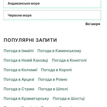
Андаманське море
Червоне море
Всі моря
ПОПУЛЯРНІ ЗАПИТИ
Погода в Ізмаїлі
Погода в Каменському
Погода в Новій Каховці
Погода в Конотопі
Погода в Коломиї
Погода в Коропі
Погода в Арцизі
Погода в Ровно
Погода в Стрию
Погода в Шполі
Погода в Краматорську
Погода в Шостці