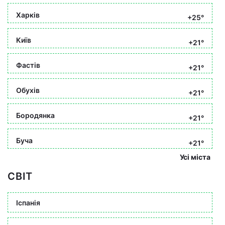
Харків
+25°
Київ
+21°
Фастів
+21°
Обухів
+21°
Бородянка
+21°
Буча
+21°
Усі міста
СВІТ
Іспанія