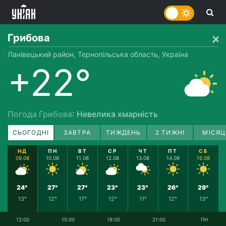
Грибова
Ланівецький район, Тернопільська область, Україна
+22°
Погода Грибова
: Невелика хмарність
СЬОГОДНІ
ЗАВТРА
ТИЖДЕНЬ
2 ТИЖНІ
МІСЯЦ
НД
ПН
ВТ
СР
ЧТ
ПТ
СБ
09.08
10.08
11.08
12.08
13.08
14.08
15.08
24°
27°
27°
23°
23°
26°
29°
13°
12°
17°
12°
11°
12°
13°
12:00
15:00
18:00
21:00
ПН