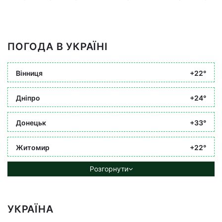
ПОГОДА В УКРАЇНІ
Вінниця
+22°
Дніпро
+24°
Донецьк
+33°
Житомир
+22°
Розгорнути
УКРАЇНА