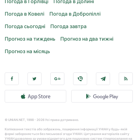
Погода в Горлівці
Погода в Долині
Погода в Ковелі
Погода в Добропіллі
Погода сьогодні
Погода завтра
Прогноз на тиждень
Прогноз на два тижні
Прогноз на місяць
© UNIAN.NET, 1998 - 2026 Усі права дотримано.
Копіювання текстів або зображень, поширення інформації УНІАН у будь-якій
формі забороняється без письмової згоди УНІАН. Цитування матеріалів сайту
УНІАН дозволено за умови відкритого для пошукових систем гіперпосилання на