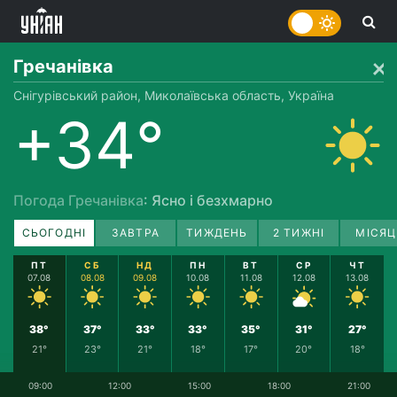
Гречанівка
Снігурівський район, Миколаївська область, Україна
+34°
Погода Гречанівка
: Ясно і безхмарно
СЬОГОДНІ
ЗАВТРА
ТИЖДЕНЬ
2 ТИЖНІ
МІСЯЦ
ПТ
СБ
НД
ПН
ВТ
СР
ЧТ
07.08
08.08
09.08
10.08
11.08
12.08
13.08
38°
37°
33°
33°
35°
31°
27°
21°
23°
21°
18°
17°
20°
18°
09:00
12:00
15:00
18:00
21:00