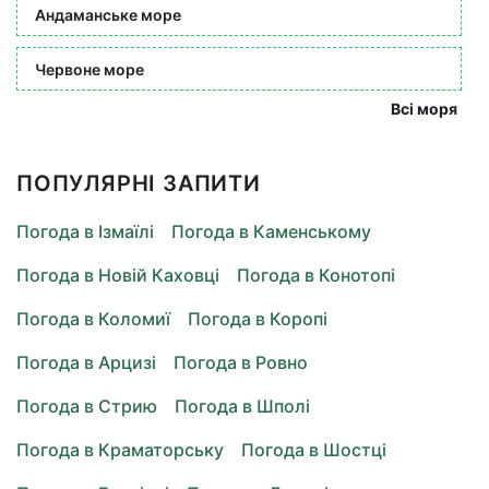
Андаманське море
Червоне море
Всі моря
ПОПУЛЯРНІ ЗАПИТИ
Погода в Ізмаїлі
Погода в Каменському
Погода в Новій Каховці
Погода в Конотопі
Погода в Коломиї
Погода в Коропі
Погода в Арцизі
Погода в Ровно
Погода в Стрию
Погода в Шполі
Погода в Краматорську
Погода в Шостці