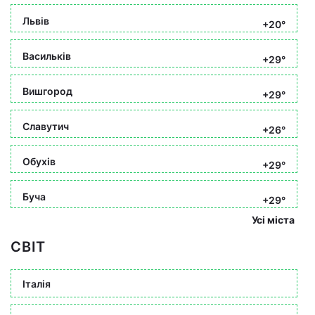
Львів
+20°
Васильків
+29°
Вишгород
+29°
Славутич
+26°
Обухів
+29°
Буча
+29°
Усі міста
СВІТ
Італія