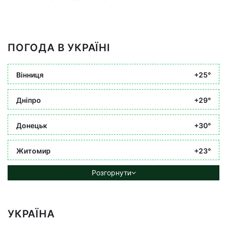
ПОГОДА В УКРАЇНІ
Вінниця
+25°
Дніпро
+29°
Донецьк
+30°
Житомир
+23°
Розгорнути
УКРАЇНА