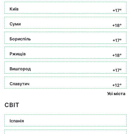
Київ
+17°
Суми
+18°
Бориспіль
+17°
Ржищів
+18°
Вишгород
+17°
Славутич
+12°
Усі міста
СВІТ
Іспанія