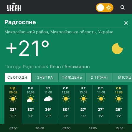
Радгоспне
Миколаївський район, Миколаївська область, Україна
+21°
Погода Радгоспне
: Ясно і безхмарно
СЬОГОДНІ
ЗАВТРА
ТИЖДЕНЬ
2 ТИЖНІ
МІСЯЦ
НД
ПН
ВТ
СР
ЧТ
ПТ
СБ
09.08
10.08
11.08
12.08
13.08
14.08
15.08
32°
33°
36°
30°
27°
27°
29°
20°
19°
20°
21°
14°
15°
15°
03:00
06:00
09:00
12:00
15:00