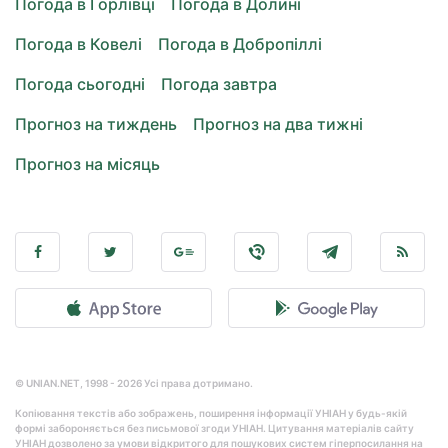
Погода в Горлівці
Погода в Долині
Погода в Ковелі
Погода в Добропіллі
Погода сьогодні
Погода завтра
Прогноз на тиждень
Прогноз на два тижні
Прогноз на місяць
© UNIAN.NET, 1998 - 2026 Усі права дотримано.
Копіювання текстів або зображень, поширення інформації УНІАН у будь-якій
формі забороняється без письмової згоди УНІАН. Цитування матеріалів сайту
УНІАН дозволено за умови відкритого для пошукових систем гіперпосилання на