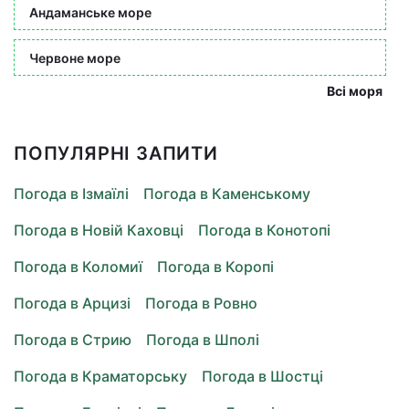
Андаманське море
Червоне море
Всі моря
ПОПУЛЯРНІ ЗАПИТИ
Погода в Ізмаїлі
Погода в Каменському
Погода в Новій Каховці
Погода в Конотопі
Погода в Коломиї
Погода в Коропі
Погода в Арцизі
Погода в Ровно
Погода в Стрию
Погода в Шполі
Погода в Краматорську
Погода в Шостці