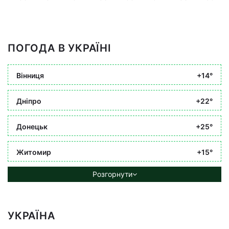
ПОГОДА В УКРАЇНІ
Вінниця
+14°
Дніпро
+22°
Донецьк
+25°
Житомир
+15°
Розгорнути
УКРАЇНА