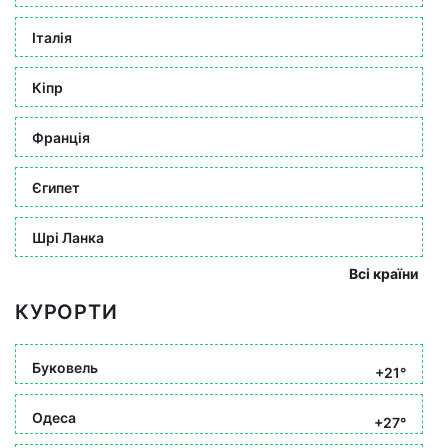
Італія
Кіпр
Франція
Єгипет
Шрі Ланка
Всі країни
КУРОРТИ
Буковель
+21°
Одеса
+27°