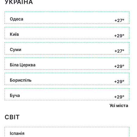
УКРАЇНА
Одеса
+27°
Київ
+29°
Суми
+27°
Біла Церква
+29°
Бориспіль
+29°
Буча
+29°
Усі міста
СВІТ
Іспанія