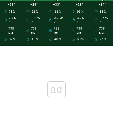
+23°
+29°
+33°
+28°
+24°
71 %
22 %
33 %
95 %
31 %
2.4 м/
3.2 м/
3.7 м/
3.7 м/
3.7 м/
с
с
с
с
с
738
738
738
738
738
мм
мм
мм
мм
мм
82 %
46 %
40 %
69 %
77 %
ad