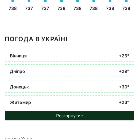
738
737
737
738
738
738
738
738
ПОГОДА В УКРАЇНІ
Вінниця
+25°
Дніпро
+29°
Донецьк
+30°
Житомир
+23°
Розгорнути