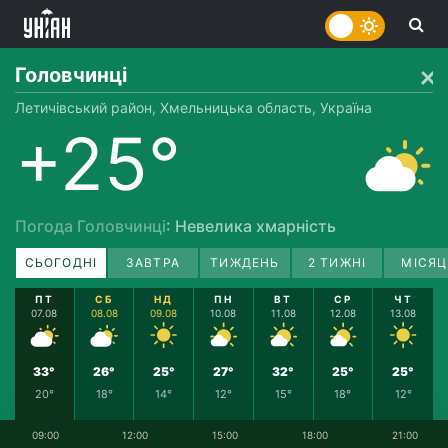
Головчинці
Летичівський район, Хмельницька область, Україна
+25°
Погода Головчинці
: Невелика хмарність
СЬОГОДНІ
ЗАВТРА
ТИЖДЕНЬ
2 ТИЖНІ
МІСЯЦ
ПТ
СБ
НД
ПН
ВТ
СР
ЧТ
07.08
08.08
09.08
10.08
11.08
12.08
13.08
33°
26°
25°
27°
32°
25°
25°
20°
18°
14°
12°
15°
18°
12°
09:00
12:00
15:00
18:00
21:00