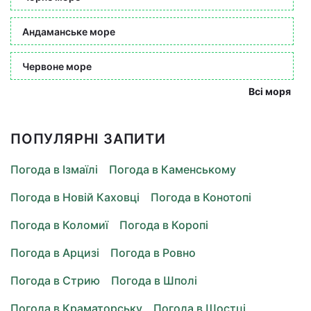
Андаманське море
Червоне море
Всі моря
ПОПУЛЯРНІ ЗАПИТИ
Погода в Ізмаїлі
Погода в Каменському
Погода в Новій Каховці
Погода в Конотопі
Погода в Коломиї
Погода в Коропі
Погода в Арцизі
Погода в Ровно
Погода в Стрию
Погода в Шполі
Погода в Краматорську
Погода в Шостці