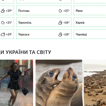
+29°
Полтава
+25°
Рівне
+25°
Тернопіль
+26°
Харків
+24°
Черкаси
+26°
Чернівці
 УКРАЇНИ ТА СВІТУ