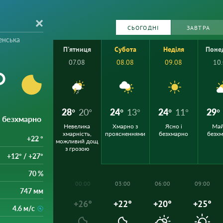
СЬОГОДНІ
ЗАВТРА
енська
П'ятниця
Субота
Неділя
Поне
07.08
08.08
09.08
10
°
28°
20°
24°
13°
24°
11°
29°
і безхмарно
Невелика
Хмарно з
Ясно і
Ма
хмарність,
проясненнями
безхмарно
безх
+22 °
можливий дощ
з грозою
+12° / +27°
70 %
00:00
03:00
06:00
09:00
747 мм
+26°
+22°
+20°
+25°
4.6 м/с