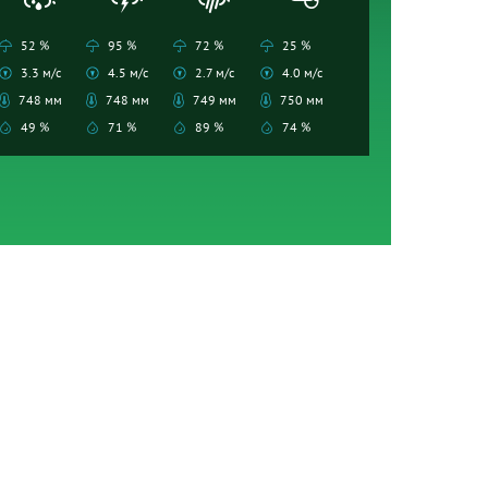
52 %
95 %
72 %
25 %
3.3 м/с
4.5 м/с
2.7 м/с
4.0 м/с
748 мм
748 мм
749 мм
750 мм
49 %
71 %
89 %
74 %