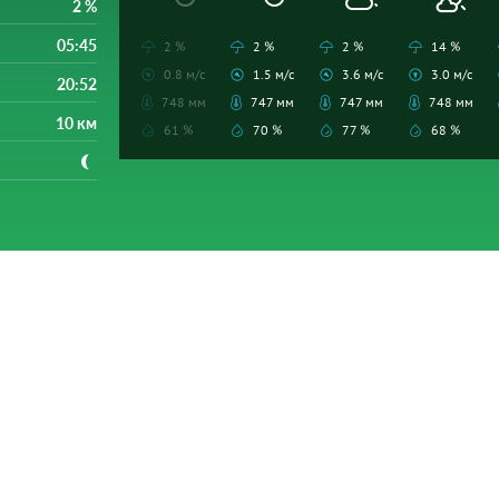
2 %
05:45
2 %
2 %
2 %
14 %
0.8 м/с
1.5 м/с
3.6 м/с
3.0 м/с
20:52
748 мм
747 мм
747 мм
748 мм
10 км
61 %
70 %
77 %
68 %