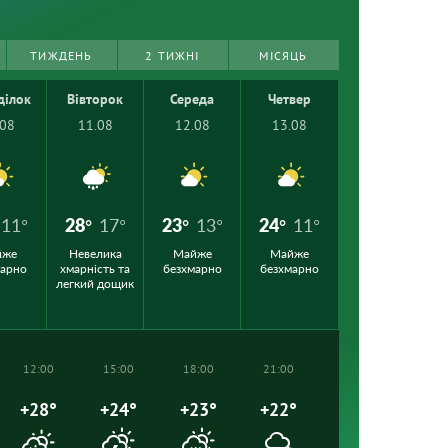
ТИЖДЕНЬ
2 ТИЖНІ
МІСЯЦЬ
ділок
Вівторок
Середа
Четвер
.08
11.08
12.08
13.08
11°
28°
17°
23°
13°
24°
11°
йже
Невелика
Майже
Майже
марно
хмарність та
безхмарно
безхмарно
легкий дощик
12:00
15:00
18:00
21:00
+28°
+24°
+23°
+22°