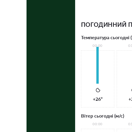
ПОГОДИННИЙ П
Температура сьогодні (
00:00
0
+26°
+
Вітер сьогодні (м/с)
00:00
0