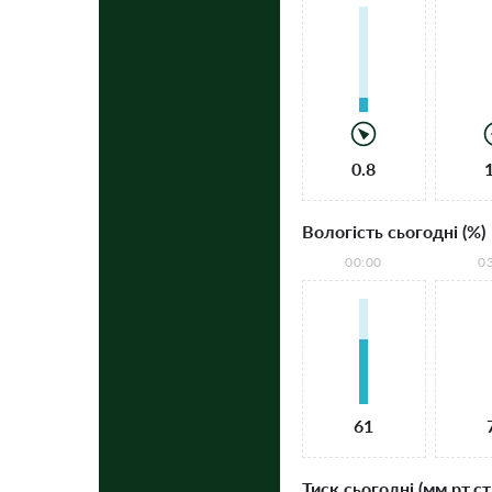
0.8
Вологість сьогодні (%)
00:00
0
61
Тиск сьогодні (мм рт.ст.