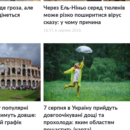
де гроза, але
Через Ель-Ніньо серед тюленів
дінеться
може різко поширитися вірус
сказу: у чому причина
16:57, 6 серпня 2026
у популярні
7 серпня в Україну прийдуть
тимуть довше:
довгоочікувані дощі та
й графік
прохолода: яким областям
пощастить (карта)