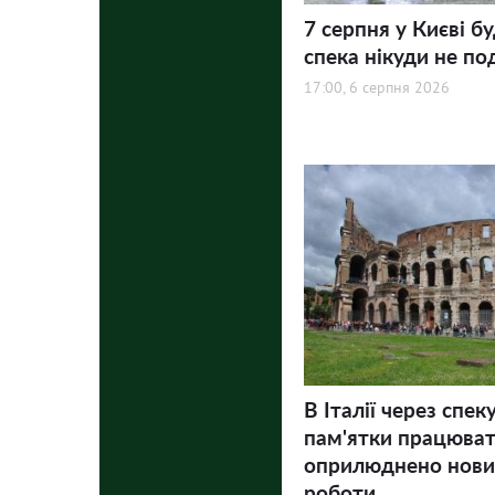
7 серпня у Києві бу
спека нікуди не по
17:00, 6 серпня 2026
В Італії через спек
пам'ятки працюва
оприлюднено нови
роботи