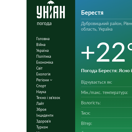
Берестя
погода
Дубровицький район, Рівн
область, Україна
+22
Головна
Війна
Україна
Політика
Економіка
Світ
Погода Берестя
: Ясно 
Екологія
Регіони
Відчувається як:
Спорт
Наука
Мін./mакс. температура:
Техно і зв'язок
Вологість:
Лайт
Зброя
Тиск:
Інциденти
Здоров'я
Вітер:
Туризм