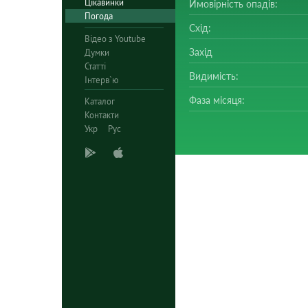
Цікавинки
Ймовірність опадів:
Погода
Схід:
Відео з Youtube
Захід
Думки
Статті
Видимість:
Інтерв`ю
Фаза місяця:
Каталог
Контакти
Укр
Рус