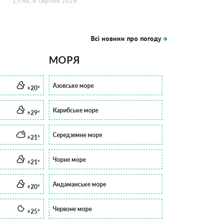
13:46, 6 серпня 2026
Всі новини про погоду
МОРЯ
Азовське море
+20°
Карибське море
+29°
Середземне море
+21°
Чорне море
+21°
Андаманське море
+20°
Червоне море
+25°