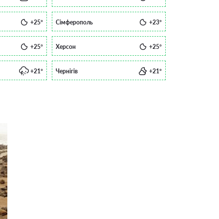
+25°
Сімферополь
+23°
+25°
Херсон
+25°
+21°
Чернігів
+21°