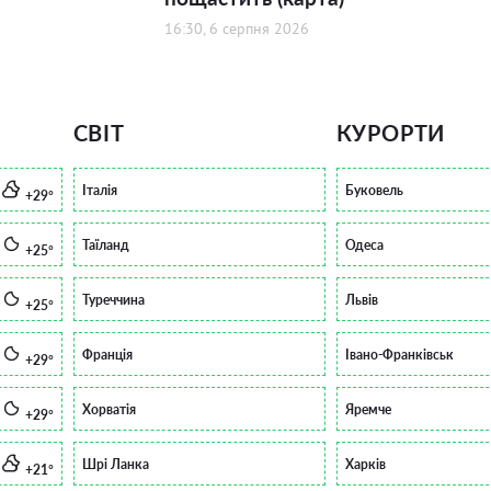
16:30, 6 серпня 2026
СВІТ
КУРОРТИ
Італія
Буковель
+29°
Таїланд
Одеса
+25°
Туреччина
Львів
+25°
Франція
Івано-Франківськ
+29°
Хорватія
Яремче
+29°
Шрі Ланка
Харків
+21°