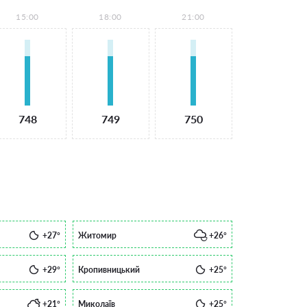
15:00
18:00
21:00
748
749
750
+27°
Житомир
+26°
+29°
Кропивницький
+25°
+21°
Миколаїв
+25°