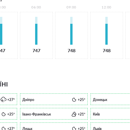
3:00
06:00
09:00
12:00
47
747
748
748
ЇНІ
+27°
Дніпро
+25°
Донецьк
+25°
Івано-Франківськ
+21°
Київ
+27°
Луцьк
+25°
Львів