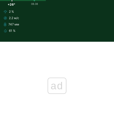
08.08
+26°
2 %
2.2 м/с
747 мм
61 %
ad