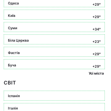
Одеса
+29°
Київ
+29°
Суми
+34°
Біла Церква
+23°
Фастів
+29°
Буча
+29°
Усі міста
СВІТ
Іспанія
Італія