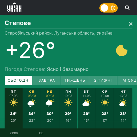
Степове
Старобільський район, Луганська область, Україна
+26°
Погода Степове
: Ясно і безхмарно
СЬОГОДНІ
ЗАВТРА
ТИЖДЕНЬ
2 ТИЖНІ
МІСЯЦ
ПТ
СБ
НД
ПН
ВТ
СР
ЧТ
07.08
08.08
09.08
10.08
11.08
12.08
13.08
34°
34°
30°
29°
29°
28°
23°
20°
22°
20°
16°
15°
17°
14°
21:00
СБ