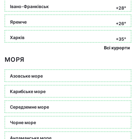
Івано-Франківськ
+28°
Яремче
+26°
Харків
+35°
Всі курорти
МОРЯ
Азовське море
Карибське море
Середземне море
Чорне море
Андаманське море