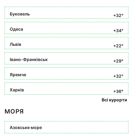
Буковель
+32°
Одеса
+34°
Львів
+22°
Івано-Франківськ
+29°
Яремче
+32°
Харків
+36°
Всі курорти
МОРЯ
Азовське море