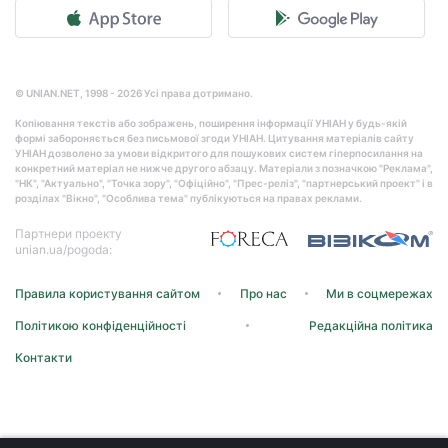
© UNIAN.NET, 1998 - 2026 Усі права дотримано.
Копіювання текстів або зображень, поширення інформації УНІАН у будь-якій
формі забороняється без письмової згоди УНІАН. Цитування матеріалів сайту
УНІАН дозволено за умови відкритого для пошукових систем гіперпосилання на
конкретний матеріал не нижче другого абзацу. Матеріали з позначкою "Реклама",
"НК", "Актуально", "Точка зору", "Офіційно", "Прес-реліз", "партнерський проект" і в
розділах "Вікно", "Особлива тема" публікуються на правах реклами.
Партнери проекту
unian.ua/pogoda:
Правила користування сайтом
Про нас
Ми в соцмережах
Політикою конфіденційності
Редакційна політика
Контакти