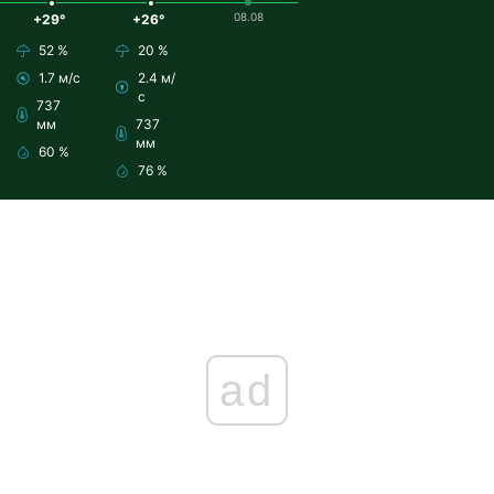
08.08
+29°
+26°
52 %
20 %
1.7 м/с
2.4 м/
с
737
мм
737
мм
60 %
76 %
ad