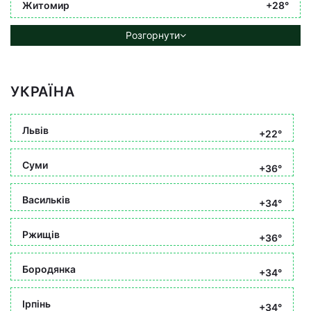
Житомир
+28°
Розгорнути
УКРАЇНА
Львів
+22°
Суми
+36°
Васильків
+34°
Ржищів
+36°
Бородянка
+34°
Ірпінь
+34°