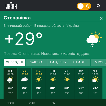
Степанівка
Вінницький район, Вінницька область, Україна
+29°
Погода Степанівка
: Невелика хмарність, дощ
СЬОГОДНІ
ЗАВТРА
ТИЖДЕНЬ
2 ТИЖНІ
МІСЯЦ
ПТ
СБ
НД
ПН
ВТ
СР
ЧТ
07.08
08.08
09.08
10.08
11.08
12.08
13.08
33°
24°
26°
30°
33°
26°
24°
20°
18°
13°
12°
15°
18°
13°
18:00
21:00
СБ