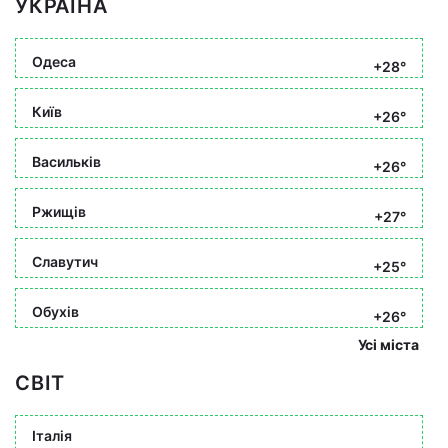
УКРАЇНА
Одеса
+28°
Київ
+26°
Васильків
+26°
Ржищів
+27°
Славутич
+25°
Обухів
+26°
Усі міста
СВІТ
Італія