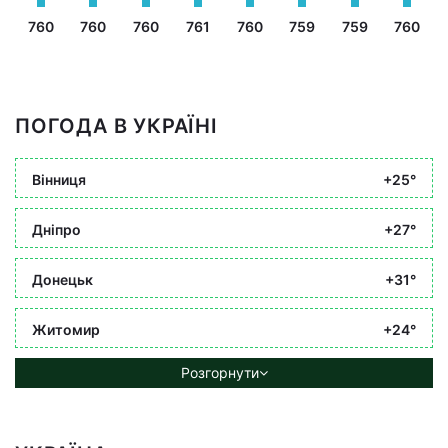
760
760
760
761
760
759
759
760
ПОГОДА В УКРАЇНІ
Вінниця
+25°
Дніпро
+27°
Донецьк
+31°
Житомир
+24°
Розгорнути