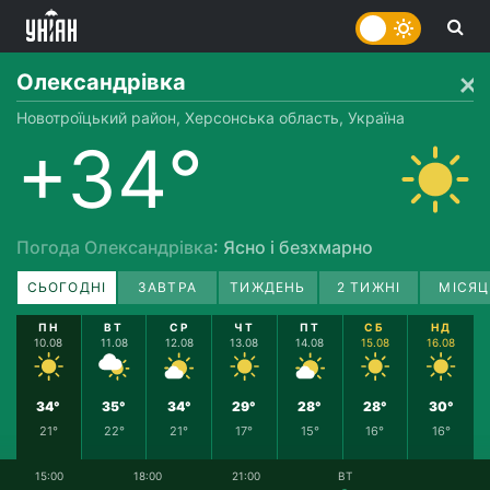
Олександрівка
Новотроїцький район, Херсонська область, Україна
+34°
Погода Олександрівка
: Ясно і безхмарно
СЬОГОДНІ
ЗАВТРА
ТИЖДЕНЬ
2 ТИЖНІ
МІСЯЦ
ПН
ВТ
СР
ЧТ
ПТ
СБ
НД
10.08
11.08
12.08
13.08
14.08
15.08
16.08
34°
35°
34°
29°
28°
28°
30°
21°
22°
21°
17°
15°
16°
16°
15:00
18:00
21:00
ВТ