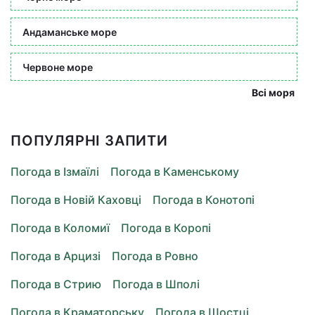
Андаманське море
Червоне море
Всі моря
ПОПУЛЯРНІ ЗАПИТИ
Погода в Ізмаїлі
Погода в Каменському
Погода в Новій Каховці
Погода в Конотопі
Погода в Коломиї
Погода в Коропі
Погода в Арцизі
Погода в Ровно
Погода в Стрию
Погода в Шполі
Погода в Краматорську
Погода в Шостці