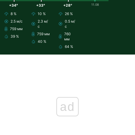
11.08
+34°
+33°
+28°
8 %
10 %
26 %
2.5 м/с
2.3 м/
0.5 м/
с
с
759 мм
759 мм
760
39 %
мм
40 %
64 %
ad