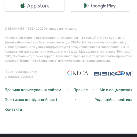
© UNIAN.NET, 1998 - 2026 Усі права дотримано.
Копіювання текстів або зображень, поширення інформації УНІАН у будь-якій
формі забороняється без письмової згоди УНІАН. Цитування матеріалів сайту
УНІАН дозволено за умови відкритого для пошукових систем гіперпосилання на
конкретний матеріал не нижче другого абзацу. Матеріали з позначкою "Реклама",
"НК", "Актуально", "Точка зору", "Офіційно", "Прес-реліз", "партнерський проект" і в
розділах "Вікно", "Особлива тема" публікуються на правах реклами.
Партнери проекту
unian.ua/pogoda:
Правила користування сайтом
Про нас
Ми в соцмережах
Політикою конфіденційності
Редакційна політика
Контакти