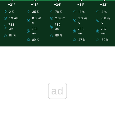
+21°
+18°
+24°
+31°
+32°
2 %
35 %
78 %
11 %
4 %
1.9 м/с
8.0 м/
2.8 м/с
2.0 м/
0.8 м/
с
с
с
738
739
мм
739
мм
738
737
мм
мм
мм
67 %
89 %
89 %
47 %
39 %
ad