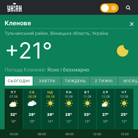
Кленове
Тульчинський район, Вінницька область, Україна
+21°
Погода Кленове
: Ясно і безхмарно
СЬОГОДНІ
ЗАВТРА
ТИЖДЕНЬ
2 ТИЖНІ
МІСЯЦ
ПТ
СБ
НД
ПН
ВТ
СР
ЧТ
07.08
08.08
09.08
10.08
11.08
12.08
13.08
32°
28°
26°
28°
33°
27°
25°
18°
19°
14°
12°
13°
19°
13°
03:00
06:00
09:00
12:00
15:00