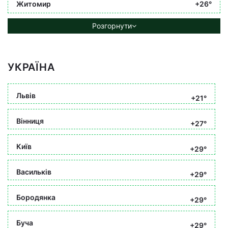
Житомир
+26°
Розгорнути
УКРАЇНА
Львів
+21°
Вінниця
+27°
Київ
+29°
Васильків
+29°
Бородянка
+29°
Буча
+29°