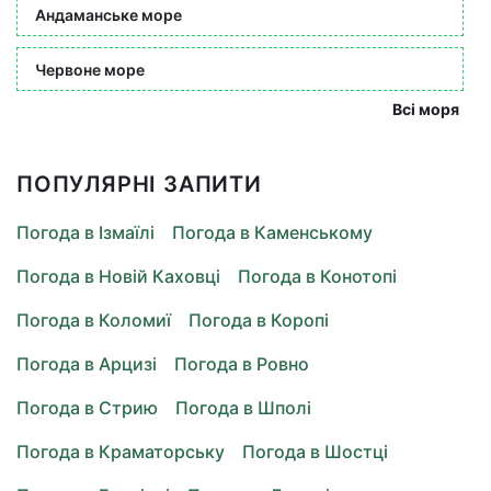
Андаманське море
Червоне море
Всі моря
ПОПУЛЯРНІ ЗАПИТИ
Погода в Ізмаїлі
Погода в Каменському
Погода в Новій Каховці
Погода в Конотопі
Погода в Коломиї
Погода в Коропі
Погода в Арцизі
Погода в Ровно
Погода в Стрию
Погода в Шполі
Погода в Краматорську
Погода в Шостці