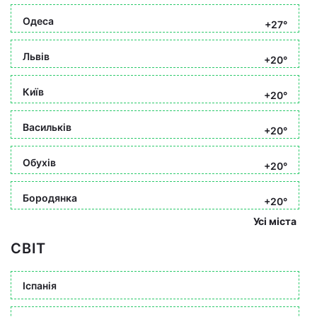
Одеса
+27°
Львів
+20°
Київ
+20°
Васильків
+20°
Обухів
+20°
Бородянка
+20°
Усі міста
СВІТ
Іспанія