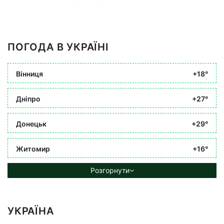
ПОГОДА В УКРАЇНІ
Вінниця
+18°
Дніпро
+27°
Донецьк
+29°
Житомир
+16°
Розгорнути
УКРАЇНА