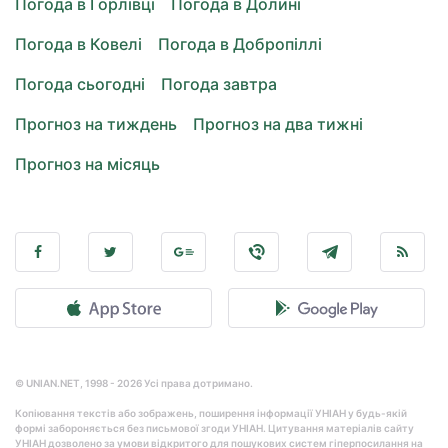
Погода в Горлівці
Погода в Долині
Погода в Ковелі
Погода в Добропіллі
Погода сьогодні
Погода завтра
Прогноз на тиждень
Прогноз на два тижні
Прогноз на місяць
© UNIAN.NET, 1998 - 2026 Усі права дотримано.
Копіювання текстів або зображень, поширення інформації УНІАН у будь-якій
формі забороняється без письмової згоди УНІАН. Цитування матеріалів сайту
УНІАН дозволено за умови відкритого для пошукових систем гіперпосилання на