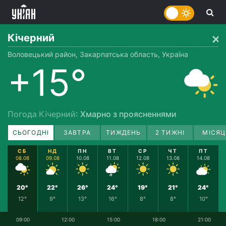
Кічерний
Воловецький район, Закарпатська область, Україна
+15°
Погода Кічерний
: Хмарно з проясненнями
СЬОГОДНІ
ЗАВТРА
ТИЖДЕНЬ
2 ТИЖНІ
МІСЯЦ
СБ
НД
ПН
ВТ
СР
ЧТ
ПТ
08.08
09.08
10.08
11.08
12.08
13.08
14.08
20°
22°
26°
24°
19°
21°
24°
12°
9°
13°
16°
8°
8°
10°
09:00
12:00
15:00
18:00
21:00