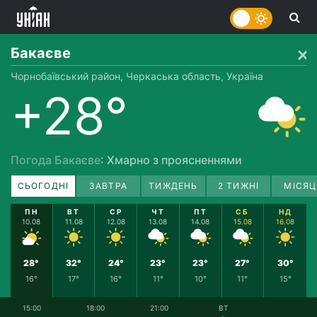
Бакаєве
Чорнобаївський район, Черкаська область, Україна
+28°
Погода Бакаєве
: Хмарно з проясненнями
СЬОГОДНІ
ЗАВТРА
ТИЖДЕНЬ
2 ТИЖНІ
МІСЯЦ
ПН
ВТ
СР
ЧТ
ПТ
СБ
НД
10.08
11.08
12.08
13.08
14.08
15.08
16.08
28°
32°
24°
23°
23°
27°
30°
16°
17°
16°
11°
10°
11°
15°
15:00
18:00
21:00
ВТ