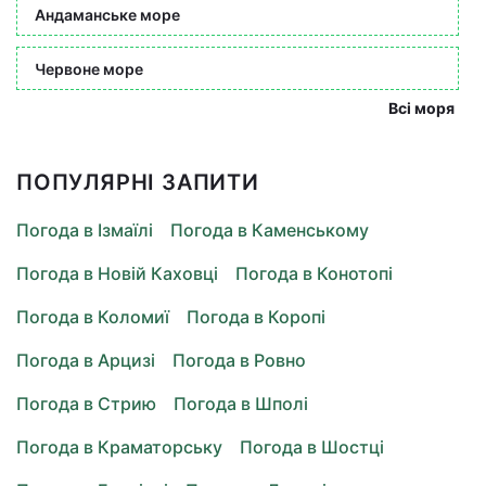
Андаманське море
Червоне море
Всі моря
ПОПУЛЯРНІ ЗАПИТИ
Погода в Ізмаїлі
Погода в Каменському
Погода в Новій Каховці
Погода в Конотопі
Погода в Коломиї
Погода в Коропі
Погода в Арцизі
Погода в Ровно
Погода в Стрию
Погода в Шполі
Погода в Краматорську
Погода в Шостці