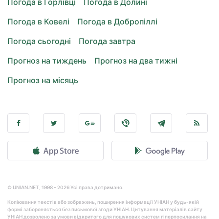
Погода в Горлівці
Погода в Долині
Погода в Ковелі
Погода в Добропіллі
Погода сьогодні
Погода завтра
Прогноз на тиждень
Прогноз на два тижні
Прогноз на місяць
© UNIAN.NET, 1998 - 2026 Усі права дотримано.
Копіювання текстів або зображень, поширення інформації УНІАН у будь-якій
формі забороняється без письмової згоди УНІАН. Цитування матеріалів сайту
УНІАН дозволено за умови відкритого для пошукових систем гіперпосилання на