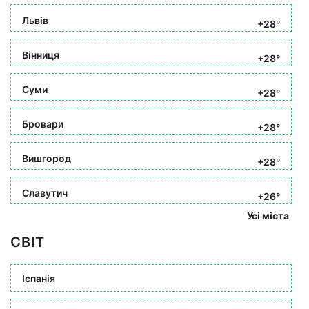
Львів
+28°
Вінниця
+28°
Суми
+28°
Бровари
+28°
Вишгород
+28°
Славутич
+26°
Усі міста
СВІТ
Іспанія