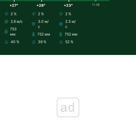
11.08
+27°
+28°
+23°
2 %
2 %
2 %
2.6 м/с
3.0 м/
2.3 м/
с
с
753
мм
752 мм
752 мм
40 %
39 %
52 %
ad