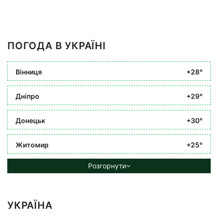
ПОГОДА В УКРАЇНІ
Вінниця
+28°
Дніпро
+29°
Донецьк
+30°
Житомир
+25°
Розгорнути
УКРАЇНА