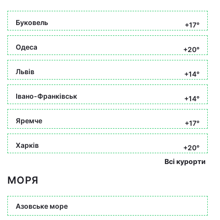
Буковель
+17°
Одеса
+20°
Львів
+14°
Івано-Франківськ
+14°
Яремче
+17°
Харків
+20°
Всі курорти
МОРЯ
Азовське море