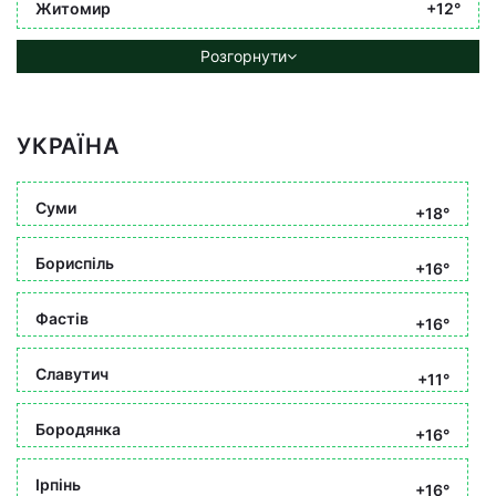
Житомир
+12°
Розгорнути
УКРАЇНА
Суми
+18°
Бориспіль
+16°
Фастів
+16°
Славутич
+11°
Бородянка
+16°
Ірпінь
+16°