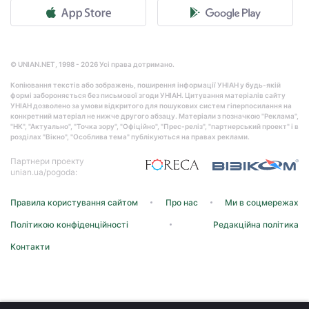
© UNIAN.NET, 1998 - 2026 Усі права дотримано.
Копіювання текстів або зображень, поширення інформації УНІАН у будь-якій
формі забороняється без письмової згоди УНІАН. Цитування матеріалів сайту
УНІАН дозволено за умови відкритого для пошукових систем гіперпосилання на
конкретний матеріал не нижче другого абзацу. Матеріали з позначкою "Реклама",
"НК", "Актуально", "Точка зору", "Офіційно", "Прес-реліз", "партнерський проект" і в
розділах "Вікно", "Особлива тема" публікуються на правах реклами.
Партнери проекту
unian.ua/pogoda:
Правила користування сайтом
Про нас
Ми в соцмережах
Політикою конфіденційності
Редакційна політика
Контакти