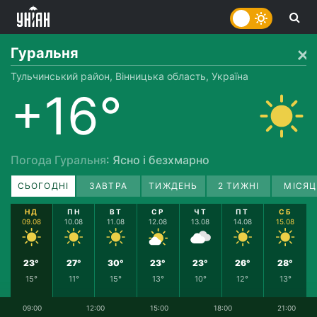
Гуральня
Тульчинський район, Вінницька область, Україна
+16°
Погода Гуральня
: Ясно і безхмарно
СЬОГОДНІ
ЗАВТРА
ТИЖДЕНЬ
2 ТИЖНІ
МІСЯЦ
НД
ПН
ВТ
СР
ЧТ
ПТ
СБ
09.08
10.08
11.08
12.08
13.08
14.08
15.08
23°
27°
30°
23°
23°
26°
28°
15°
11°
15°
13°
10°
12°
13°
09:00
12:00
15:00
18:00
21:00