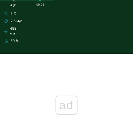
09.08
+3°
5 %
2.6 м/с
488
мм
50 %
ad