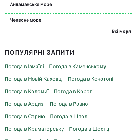
Андаманське море
Червоне море
Всі моря
ПОПУЛЯРНІ ЗАПИТИ
Погода в Ізмаїлі
Погода в Каменському
Погода в Новій Каховці
Погода в Конотопі
Погода в Коломиї
Погода в Коропі
Погода в Арцизі
Погода в Ровно
Погода в Стрию
Погода в Шполі
Погода в Краматорську
Погода в Шостці