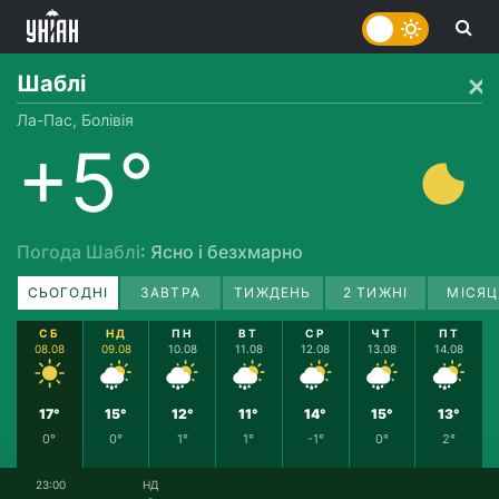
Шаблі
Ла-Пас, Болівія
+5°
Погода Шаблі
: Ясно і безхмарно
СЬОГОДНІ
ЗАВТРА
ТИЖДЕНЬ
2 ТИЖНІ
МІСЯЦ
СБ
НД
ПН
ВТ
СР
ЧТ
ПТ
08.08
09.08
10.08
11.08
12.08
13.08
14.08
17°
15°
12°
11°
14°
15°
13°
0°
0°
1°
1°
-1°
0°
2°
23:00
НД