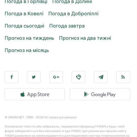
Погода в Горлівці
Погода в Долині
Погода в Ковелі
Погода в Добропіллі
Погода сьогодні
Погода завтра
Прогноз на тиждень
Прогноз на два тижні
Прогноз на місяць
© UNIAN.NET, 1998 - 2026 Усі права дотримано.
Копіювання текстів або зображень, поширення інформації УНІАН у будь-якій
формі забороняється без письмової згоди УНІАН. Цитування матеріалів сайту
УНІАН дозволено за умови відкритого для пошукових систем гіперпосилання на