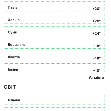
Львів
+20°
Харків
+20°
Суми
+24°
Бориспіль
+18°
Фастів
+18°
Ірпінь
+18°
Усі міста
СВІТ
Іспанія