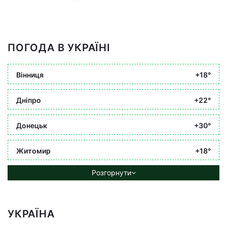
ПОГОДА В УКРАЇНІ
Вінниця
+18°
Дніпро
+22°
Донецьк
+30°
Житомир
+18°
Розгорнути
УКРАЇНА