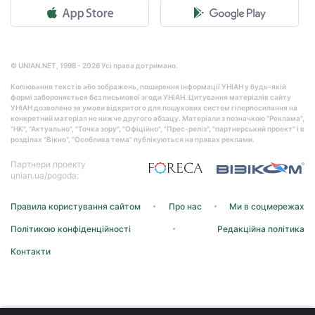
© UNIAN.NET, 1998 - 2026 Усі права дотримано.
Копіювання текстів або зображень, поширення інформації УНІАН у будь-якій
формі забороняється без письмової згоди УНІАН. Цитування матеріалів сайту
УНІАН дозволено за умови відкритого для пошукових систем гіперпосилання на
конкретний матеріал не нижче другого абзацу. Матеріали з позначкою "Реклама",
"НК", "Актуально", "Точка зору", "Офіційно", "Прес-реліз", "партнерський проект" і в
розділах "Вікно", "Особлива тема" публікуються на правах реклами.
Партнери проекту
unian.ua/pogoda:
Правила користування сайтом
Про нас
Ми в соцмережах
Політикою конфіденційності
Редакційна політика
Контакти