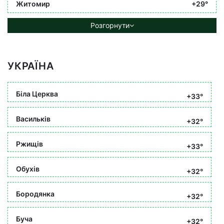
Житомир
+29°
Розгорнути
УКРАЇНА
Біла Церква
+33°
Васильків
+32°
Ржищів
+33°
Обухів
+32°
Бородянка
+32°
Буча
+32°