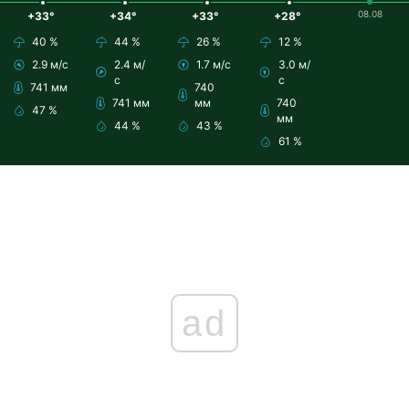
08.08
+33°
+34°
+33°
+28°
40 %
44 %
26 %
12 %
2.9 м/с
2.4 м/
1.7 м/с
3.0 м/
с
с
741 мм
740
741 мм
мм
740
47 %
мм
44 %
43 %
61 %
ad