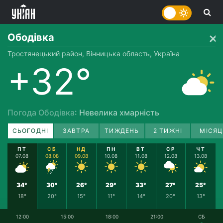
Ободівка
Тростянецький район, Вінницька область, Україна
+32°
Погода Ободівка
: Невелика хмарність
СЬОГОДНІ
ЗАВТРА
ТИЖДЕНЬ
2 ТИЖНІ
МІСЯЦ
ПТ
СБ
НД
ПН
ВТ
СР
ЧТ
07.08
08.08
09.08
10.08
11.08
12.08
13.08
34°
30°
26°
29°
33°
27°
25°
18°
20°
15°
11°
14°
20°
13°
12:00
15:00
18:00
21:00
СБ