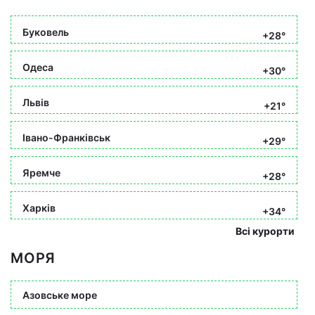
Буковель
+28°
Одеса
+30°
Львів
+21°
Івано-Франківськ
+29°
Яремче
+28°
Харків
+34°
Всі курорти
МОРЯ
Азовське море