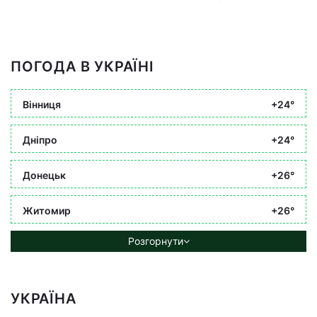
ПОГОДА В УКРАЇНІ
Вінниця
+24°
Дніпро
+24°
Донецьк
+26°
Житомир
+26°
Розгорнути
УКРАЇНА