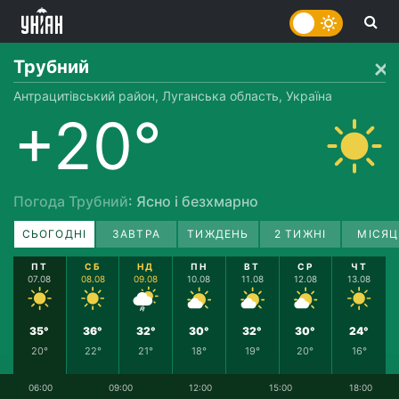
Трубний
Антрацитівський район, Луганська область, Україна
+20°
Погода Трубний
: Ясно і безхмарно
СЬОГОДНІ
ЗАВТРА
ТИЖДЕНЬ
2 ТИЖНІ
МІСЯЦ
ПТ
СБ
НД
ПН
ВТ
СР
ЧТ
07.08
08.08
09.08
10.08
11.08
12.08
13.08
35°
36°
32°
30°
32°
30°
24°
20°
22°
21°
18°
19°
20°
16°
06:00
09:00
12:00
15:00
18:00