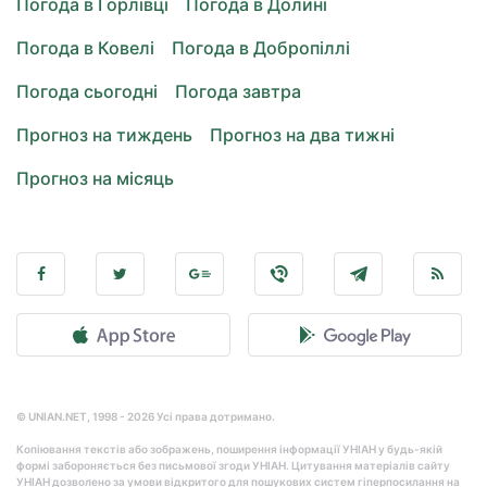
Погода в Горлівці
Погода в Долині
Погода в Ковелі
Погода в Добропіллі
Погода сьогодні
Погода завтра
Прогноз на тиждень
Прогноз на два тижні
Прогноз на місяць
© UNIAN.NET, 1998 - 2026 Усі права дотримано.
Копіювання текстів або зображень, поширення інформації УНІАН у будь-якій
формі забороняється без письмової згоди УНІАН. Цитування матеріалів сайту
УНІАН дозволено за умови відкритого для пошукових систем гіперпосилання на