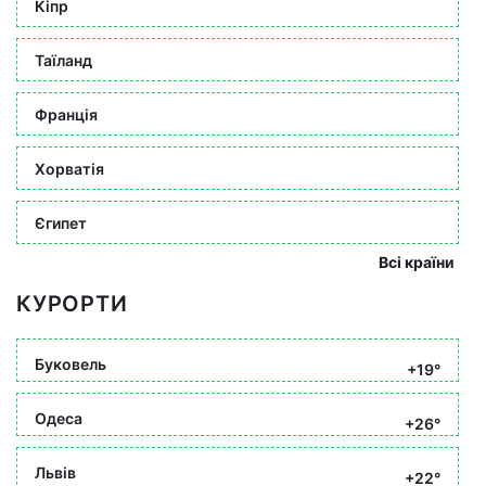
Кіпр
Таїланд
Франція
Хорватія
Єгипет
Всі країни
КУРОРТИ
Буковель
+19°
Одеса
+26°
Львів
+22°