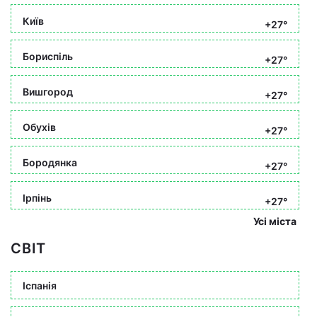
Київ
+27°
Бориспіль
+27°
Вишгород
+27°
Обухів
+27°
Бородянка
+27°
Ірпінь
+27°
Усі міста
СВІТ
Іспанія