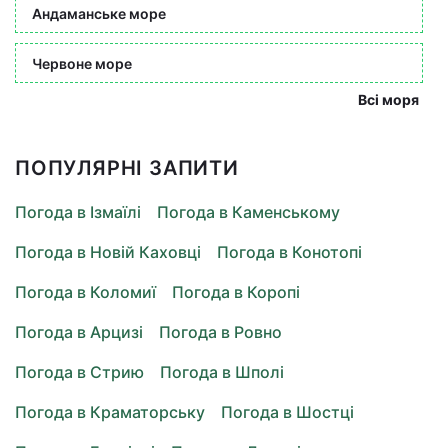
Андаманське море
Червоне море
Всі моря
ПОПУЛЯРНІ ЗАПИТИ
Погода в Ізмаїлі
Погода в Каменському
Погода в Новій Каховці
Погода в Конотопі
Погода в Коломиї
Погода в Коропі
Погода в Арцизі
Погода в Ровно
Погода в Стрию
Погода в Шполі
Погода в Краматорську
Погода в Шостці