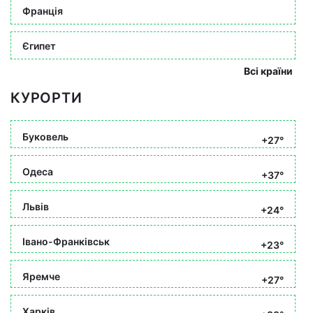
Франція
Єгипет
Всі країни
КУРОРТИ
Буковель
+27°
Одеса
+37°
Львів
+24°
Івано-Франківськ
+23°
Яремче
+27°
Харків