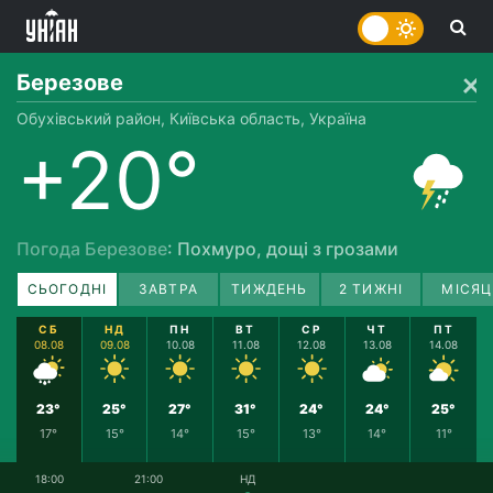
Березове
Обухівський район, Київська область, Україна
+20°
Погода Березове
: Похмуро, дощі з грозами
СЬОГОДНІ
ЗАВТРА
ТИЖДЕНЬ
2 ТИЖНІ
МІСЯЦ
СБ
НД
ПН
ВТ
СР
ЧТ
ПТ
08.08
09.08
10.08
11.08
12.08
13.08
14.08
23°
25°
27°
31°
24°
24°
25°
17°
15°
14°
15°
13°
14°
11°
18:00
21:00
НД