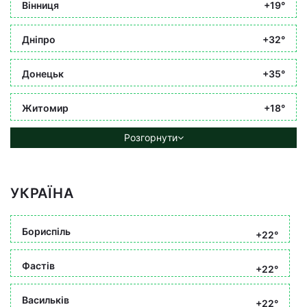
Вінниця
+19°
Дніпро
+32°
Донецьк
+35°
Житомир
+18°
Розгорнути
УКРАЇНА
Бориспіль
+22°
Фастів
+22°
Васильків
+22°