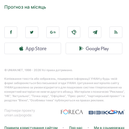
Прогноз на місяць
© UNIAN.NET, 1998 - 2026 Усі права дотримано.
Копіювання текстів або зображень, поширення інформації УНІАН у будь-якій
формі забороняється без письмової згоди УНІАН. Цитування матеріалів сайту
УНІАН дозволено за умови відкритого для пошукових систем гіперпосилання на
конкретний матеріал не нижче другого абзацу. Матеріали з позначкою "Реклама",
"НК", "Актуально", "Точка зору", "Офіційно", "Прес-реліз", "партнерський проект" і в
розділах "Вікно", "Особлива тема" публікуються на правах реклами.
Партнери проекту
unian.ua/pogoda:
Правила користування сайтом
Про нас
Ми в соцмережах