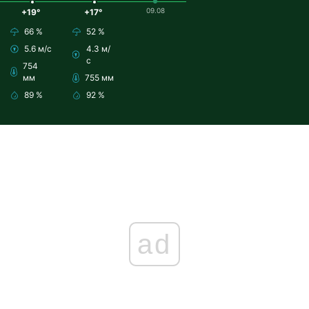
09.08
+19°
+17°
66 %
52 %
5.6 м/с
4.3 м/
с
754
мм
755 мм
89 %
92 %
ad