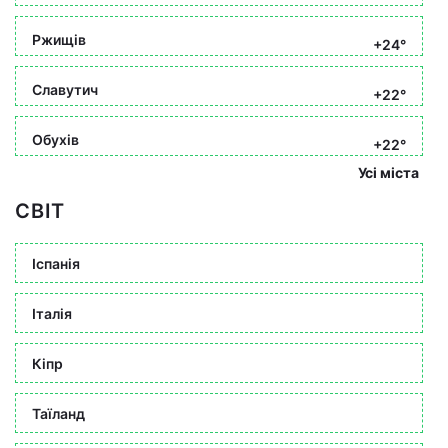
Ржищів
+24°
Славутич
+22°
Обухів
+22°
Усі міста
СВІТ
Іспанія
Італія
Кіпр
Таїланд