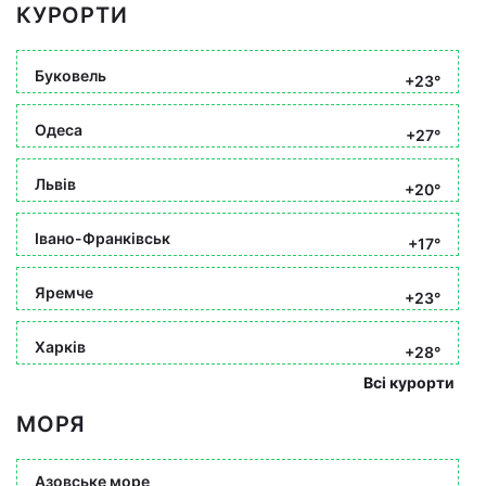
КУРОРТИ
Буковель
+23°
Одеса
+27°
Львів
+20°
Івано-Франківськ
+17°
Яремче
+23°
Харків
+28°
Всі курорти
МОРЯ
Азовське море