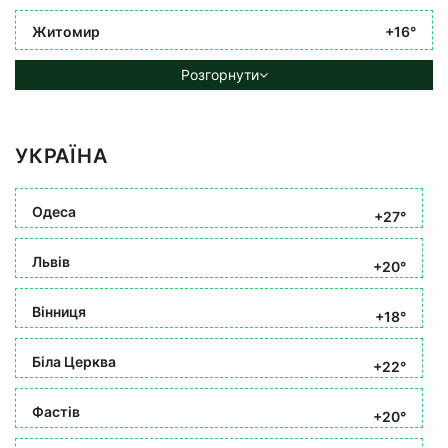
Житомир
+16°
Розгорнути
УКРАЇНА
Одеса
+27°
Львів
+20°
Вінниця
+18°
Біла Церква
+22°
Фастів
+20°