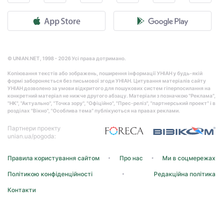
© UNIAN.NET, 1998 - 2026 Усі права дотримано.
Копіювання текстів або зображень, поширення інформації УНІАН у будь-якій
формі забороняється без письмової згоди УНІАН. Цитування матеріалів сайту
УНІАН дозволено за умови відкритого для пошукових систем гіперпосилання на
конкретний матеріал не нижче другого абзацу. Матеріали з позначкою "Реклама",
"НК", "Актуально", "Точка зору", "Офіційно", "Прес-реліз", "партнерський проект" і в
розділах "Вікно", "Особлива тема" публікуються на правах реклами.
Партнери проекту
unian.ua/pogoda:
Правила користування сайтом
Про нас
Ми в соцмережах
Політикою конфіденційності
Редакційна політика
Контакти