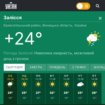
Залісся
Крижопільський район, Вінницька область, Україна
+24°
Погода Залісся
: Невелика хмарність, можливий
дощ з грозою
СЬОГОДНІ
ЗАВТРА
ТИЖДЕНЬ
2 ТИЖНІ
МІСЯЦ
СБ
НД
ПН
ВТ
СР
ЧТ
ПТ
08.08
09.08
10.08
11.08
12.08
13.08
14.08
25°
25°
27°
32°
25°
25°
26°
19°
16°
12°
14°
16°
12°
12°