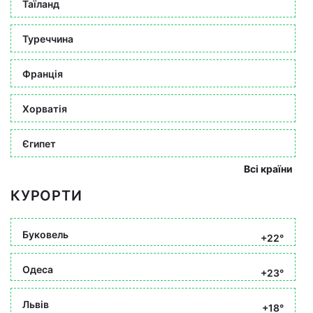
Таїланд
Туреччина
Франція
Хорватія
Єгипет
Всі країни
КУРОРТИ
Буковель
+22°
Одеса
+23°
Львів
+18°