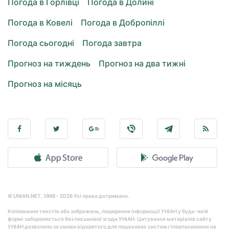
Погода в Горлівці
Погода в Долині
Погода в Ковелі
Погода в Добропіллі
Погода сьогодні
Погода завтра
Прогноз на тиждень
Прогноз на два тижні
Прогноз на місяць
© UNIAN.NET, 1998 - 2026 Усі права дотримано.
Копіювання текстів або зображень, поширення інформації УНІАН у будь-якій
формі забороняється без письмової згоди УНІАН. Цитування матеріалів сайту
УНІАН дозволено за умови відкритого для пошукових систем гіперпосилання на