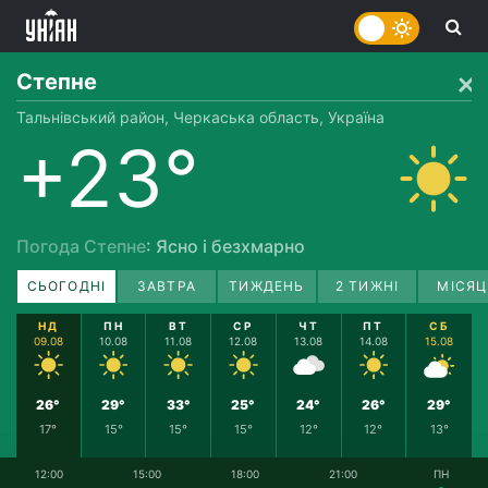
Степне
Тальнівський район, Черкаська область, Україна
+23°
Погода Степне
: Ясно і безхмарно
СЬОГОДНІ
ЗАВТРА
ТИЖДЕНЬ
2 ТИЖНІ
МІСЯЦ
НД
ПН
ВТ
СР
ЧТ
ПТ
СБ
09.08
10.08
11.08
12.08
13.08
14.08
15.08
26°
29°
33°
25°
24°
26°
29°
17°
15°
15°
15°
12°
12°
13°
12:00
15:00
18:00
21:00
ПН