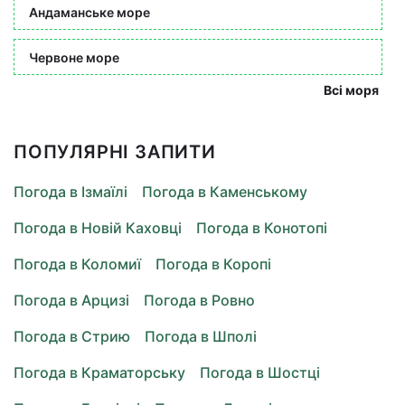
Андаманське море
Червоне море
Всі моря
ПОПУЛЯРНІ ЗАПИТИ
Погода в Ізмаїлі
Погода в Каменському
Погода в Новій Каховці
Погода в Конотопі
Погода в Коломиї
Погода в Коропі
Погода в Арцизі
Погода в Ровно
Погода в Стрию
Погода в Шполі
Погода в Краматорську
Погода в Шостці