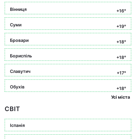
Вінниця
+16°
Суми
+19°
Бровари
+18°
Бориспіль
+18°
Славутич
+17°
Обухів
+18°
Усі міста
СВІТ
Іспанія