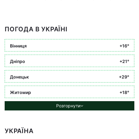
ПОГОДА В УКРАЇНІ
Вінниця
+16°
Дніпро
+21°
Донецьк
+29°
Житомир
+18°
Розгорнути
УКРАЇНА