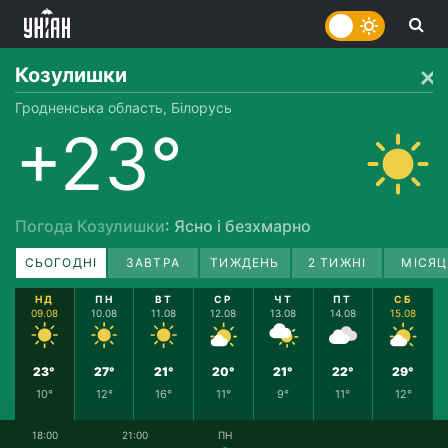
Козулишки
Гродненська область, Білорусь
+23°
Погода Козулишки
: Ясно і безхмарно
СЬОГОДНІ
ЗАВТРА
ТИЖДЕНЬ
2 ТИЖНІ
МІСЯЦ
НД
ПН
ВТ
СР
ЧТ
ПТ
СБ
09.08
10.08
11.08
12.08
13.08
14.08
15.08
23°
27°
21°
20°
21°
22°
29°
10°
12°
16°
11°
9°
11°
12°
18:00
21:00
ПН