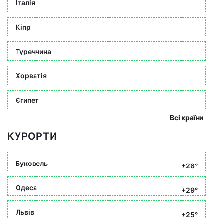
Італія
Кіпр
Туреччина
Хорватія
Єгипет
Всі країни
КУРОРТИ
Буковель
+28°
Одеса
+29°
Львів
+25°