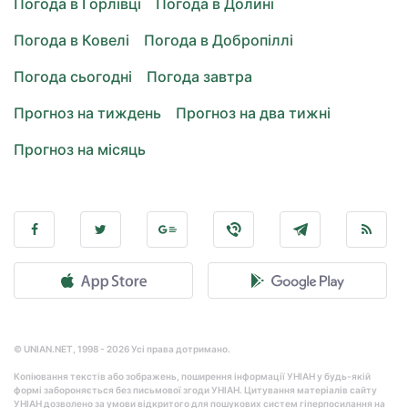
Погода в Горлівці
Погода в Долині
Погода в Ковелі
Погода в Добропіллі
Погода сьогодні
Погода завтра
Прогноз на тиждень
Прогноз на два тижні
Прогноз на місяць
© UNIAN.NET, 1998 - 2026 Усі права дотримано.
Копіювання текстів або зображень, поширення інформації УНІАН у будь-якій
формі забороняється без письмової згоди УНІАН. Цитування матеріалів сайту
УНІАН дозволено за умови відкритого для пошукових систем гіперпосилання на