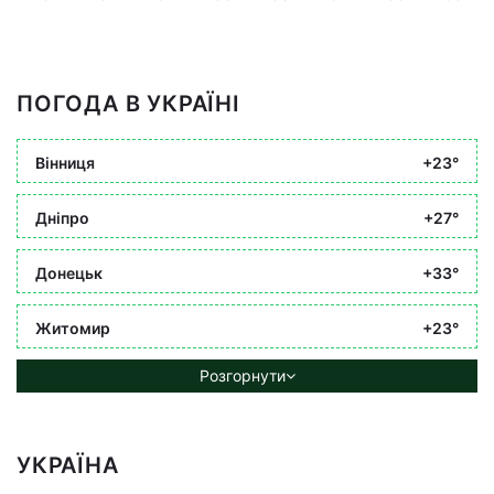
ПОГОДА В УКРАЇНІ
Вінниця
+23°
Дніпро
+27°
Донецьк
+33°
Житомир
+23°
Розгорнути
УКРАЇНА