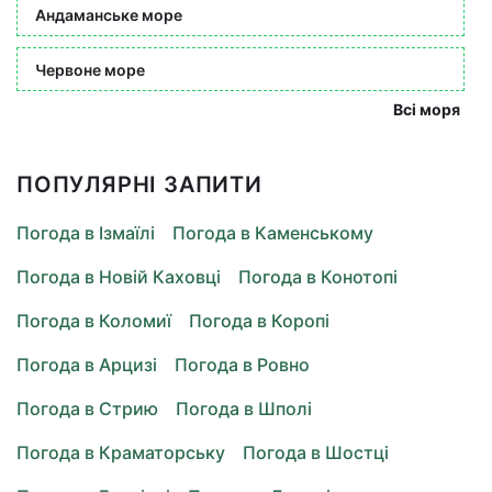
Андаманське море
Червоне море
Всі моря
ПОПУЛЯРНІ ЗАПИТИ
Погода в Ізмаїлі
Погода в Каменському
Погода в Новій Каховці
Погода в Конотопі
Погода в Коломиї
Погода в Коропі
Погода в Арцизі
Погода в Ровно
Погода в Стрию
Погода в Шполі
Погода в Краматорську
Погода в Шостці