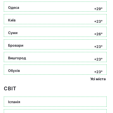
Одеса
+29°
Київ
+23°
Суми
+26°
Бровари
+23°
Вишгород
+23°
Обухів
+23°
Усі міста
СВІТ
Іспанія