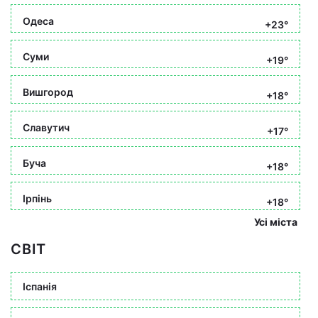
Одеса
+23°
Суми
+19°
Вишгород
+18°
Славутич
+17°
Буча
+18°
Ірпінь
+18°
Усі міста
СВІТ
Іспанія