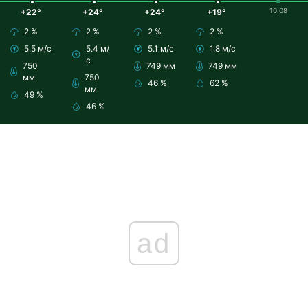
10.08
+22°
+24°
+24°
+19°
2 %
2 %
2 %
2 %
5.5 м/с
5.4 м/
5.1 м/с
1.8 м/с
с
750
749 мм
749 мм
мм
750
46 %
62 %
мм
49 %
46 %
ad