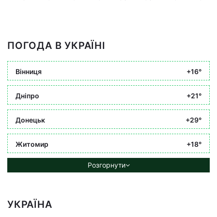
ПОГОДА В УКРАЇНІ
Вінниця
+16°
Дніпро
+21°
Донецьк
+29°
Житомир
+18°
Розгорнути
УКРАЇНА