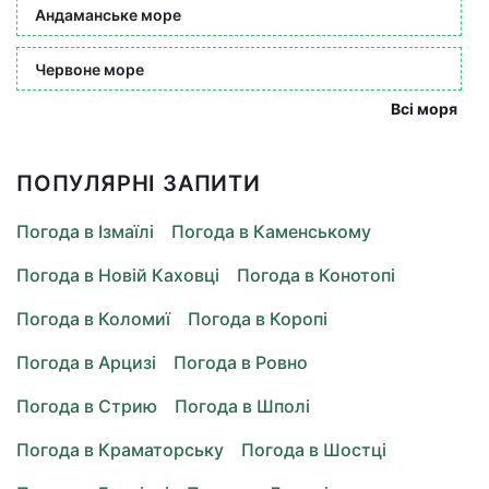
Андаманське море
Червоне море
Всі моря
ПОПУЛЯРНІ ЗАПИТИ
Погода в Ізмаїлі
Погода в Каменському
Погода в Новій Каховці
Погода в Конотопі
Погода в Коломиї
Погода в Коропі
Погода в Арцизі
Погода в Ровно
Погода в Стрию
Погода в Шполі
Погода в Краматорську
Погода в Шостці