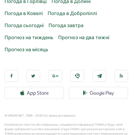
Погода в Горлівці
Погода в Долині
Погода в Ковелі
Погода в Добропіллі
Погода сьогодні
Погода завтра
Прогноз на тиждень
Прогноз на два тижні
Прогноз на місяць
© UNIAN.NET, 1998 - 2026 Усі права дотримано.
Копіювання текстів або зображень, поширення інформації УНІАН у будь-якій
формі забороняється без письмової згоди УНІАН. Цитування матеріалів сайту
УНІАН дозволено за умови відкритого для пошукових систем гіперпосилання на