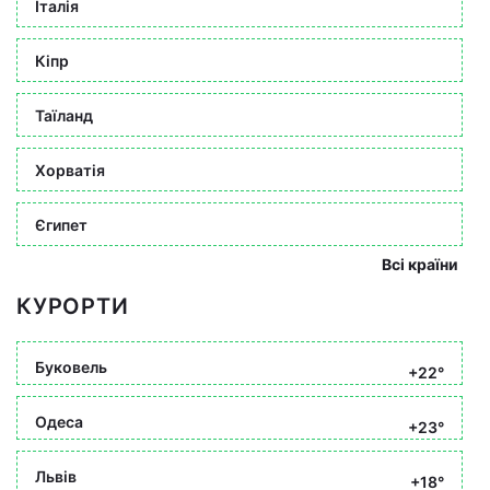
Італія
Кіпр
Таїланд
Хорватія
Єгипет
Всі країни
КУРОРТИ
Буковель
+22°
Одеса
+23°
Львів
+18°