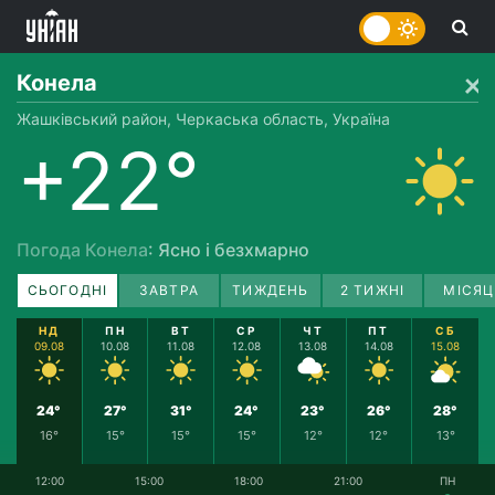
Конела
Жашківський район, Черкаська область, Україна
+22°
Погода Конела
: Ясно і безхмарно
СЬОГОДНІ
ЗАВТРА
ТИЖДЕНЬ
2 ТИЖНІ
МІСЯЦ
НД
ПН
ВТ
СР
ЧТ
ПТ
СБ
09.08
10.08
11.08
12.08
13.08
14.08
15.08
24°
27°
31°
24°
23°
26°
28°
16°
15°
15°
15°
12°
12°
13°
12:00
15:00
18:00
21:00
ПН