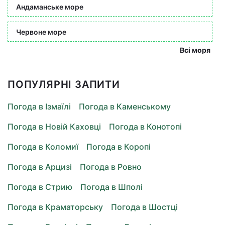
Андаманське море
Червоне море
Всі моря
ПОПУЛЯРНІ ЗАПИТИ
Погода в Ізмаїлі
Погода в Каменському
Погода в Новій Каховці
Погода в Конотопі
Погода в Коломиї
Погода в Коропі
Погода в Арцизі
Погода в Ровно
Погода в Стрию
Погода в Шполі
Погода в Краматорську
Погода в Шостці