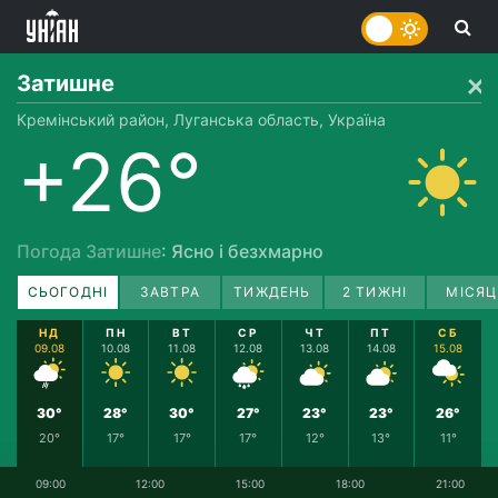
Затишне
Кремінський район, Луганська область, Україна
+26°
Погода Затишне
: Ясно і безхмарно
СЬОГОДНІ
ЗАВТРА
ТИЖДЕНЬ
2 ТИЖНІ
МІСЯЦ
НД
ПН
ВТ
СР
ЧТ
ПТ
СБ
09.08
10.08
11.08
12.08
13.08
14.08
15.08
30°
28°
30°
27°
23°
23°
26°
20°
17°
17°
17°
12°
13°
11°
09:00
12:00
15:00
18:00
21:00