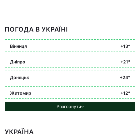
ПОГОДА В УКРАЇНІ
Вінниця
+13°
Дніпро
+21°
Донецьк
+24°
Житомир
+12°
Розгорнути
УКРАЇНА