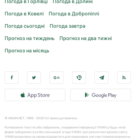
Погода в Горлівці
Погода в Долині
Погода в Ковелі
Погода в Добропіллі
Погода сьогодні
Погода завтра
Прогноз на тиждень
Прогноз на два тижні
Прогноз на місяць
© UNIAN.NET, 1998 - 2026 Усі права дотримано.
Копіювання текстів або зображень, поширення інформації УНІАН у будь-якій
формі забороняється без письмової згоди УНІАН. Цитування матеріалів сайту
УНІАН дозволено за умови відкритого для пошукових систем гіперпосилання на