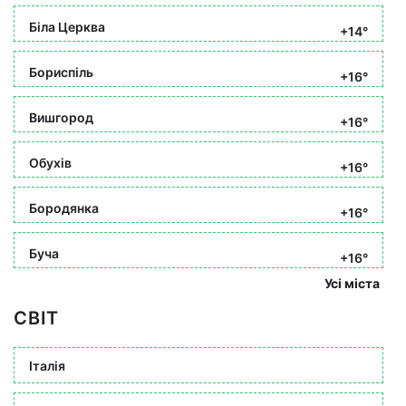
Біла Церква
+14°
Бориспіль
+16°
Вишгород
+16°
Обухів
+16°
Бородянка
+16°
Буча
+16°
Усі міста
СВІТ
Італія