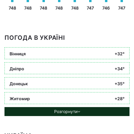
748
748
748
748
748
747
746
747
ПОГОДА В УКРАЇНІ
Вінниця
+32°
Дніпро
+34°
Донецьк
+35°
Житомир
+28°
Розгорнути