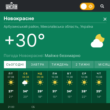
Новокрасне
Арбузинський район, Миколаївська область, Україна
+30°
Погода Новокрасне
: Майже безхмарно
СЬОГОДНІ
ЗАВТРА
ТИЖДЕНЬ
2 ТИЖНІ
МІСЯЦ
ПТ
СБ
НД
ПН
ВТ
СР
ЧТ
07.08
08.08
09.08
10.08
11.08
12.08
13.08
37°
34°
29°
31°
34°
28°
25°
21°
20°
18°
15°
15°
22°
14°
21:00
СБ