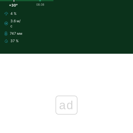
08.08
+30°
4 %
3.6 м/
с
747 мм
37 %
ad