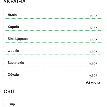
УКРАЇНА
Львів
+23°
Харків
+35°
Біла Церква
+23°
Фастів
+29°
Васильків
+29°
Обухів
+29°
Усі міста
СВІТ
Кіпр