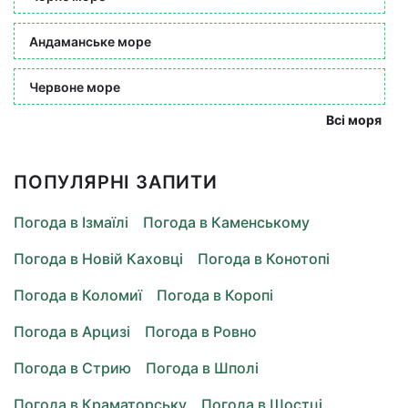
Андаманське море
Червоне море
Всі моря
ПОПУЛЯРНІ ЗАПИТИ
Погода в Ізмаїлі
Погода в Каменському
Погода в Новій Каховці
Погода в Конотопі
Погода в Коломиї
Погода в Коропі
Погода в Арцизі
Погода в Ровно
Погода в Стрию
Погода в Шполі
Погода в Краматорську
Погода в Шостці